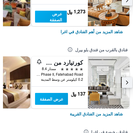
1,273 ﷼
عرض
الصفقة
شاهد المزيد من أهم الفنادق في اغرا
فنادق بالقرب من فندق بلو بيرل
كورتيارد من ماريوت أغرا
5 نجوم
ممتاز 8.4
Taj Nagri, Phase II, Fatehabad Road, اغرا, الهند
0.2 كيلومتر عن وسط المدينة
137 ﷼
عرض الصفقة
شاهد المزيد من الفنادق القريبة
فنادق رخيصة في اغرا