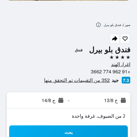
صور لـ فندق بلو بيرل
فندق بلو بيرل
فندق
4 نجوم
اغرا، الهند
+91 962 774 3662
جيد
352 من التقييمات تم التحقق منها
7.3
خ 13/8
-
ج 14/8
2 من الضيوف، غرفة واحدة
بحث