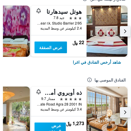
هوتل سيدهارتا
3 نجوم
جيد 7.8
2/95 Katra Umar Khan western gate Taj Mahal Taj Ganj near r.k. Studio Barrier, اغرا, الهند
2.4 كيلومتر عن وسط المدينة
22 ﷼
عرض الصفقة
شاهد أرخص الفنادق في اغرا
الفنادق الموصى بها
ذه أوبروي أمارفيلاز أغرا
5 نجوم
ممتاز 9.7
Taj East Gate Road Agra 28 2001 IN, اغرا, الهند
3.4 كيلومتر عن وسط المدينة
1,273 ﷼
عرض