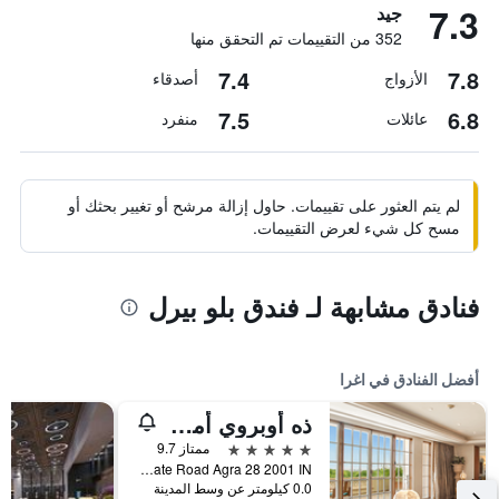
7.3
جيد
352 من التقييمات تم التحقق منها
7.4
7.8
الأزواج
أصدقاء
7.5
6.8
عائلات
منفرد
لم يتم العثور على تقييمات. حاول إزالة مرشح أو تغيير بحثك أو
مسح كل شيء لعرض التقييمات.
فنادق مشابهة لـ فندق بلو بيرل
أفضل الفنادق في اغرا
ذه أوبروي أمارفيلاز أغرا
5 نجوم
ممتاز 9.7
Taj East Gate Road Agra 28 2001 IN, اغرا, الهند
0.0 كيلومتر عن وسط المدينة