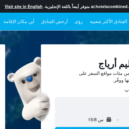
ar.hotelscombined
متوفر أيضاً باللغة الإنجليزية.
Visit site in English
رؤى
أرخص الفنادق
أين مكان الإقامة
يم أرياج
 من مئات مواقع السفر على
-
س 15/8