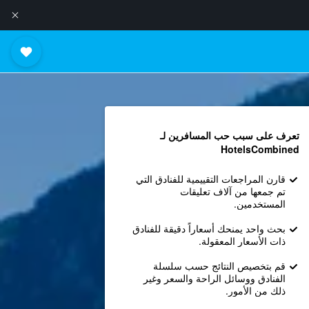
تعرف على سبب حب المسافرين لـ
HotelsCombined
قارن المراجعات التقييمية للفنادق التي
تم جمعها من آلاف تعليقات
المستخدمين.
بحث واحد يمنحك أسعاراً دقيقة للفنادق
ذات الأسعار المعقولة.
قم بتخصيص النتائج حسب سلسلة
الفنادق ووسائل الراحة والسعر وغير
ذلك من الأمور.