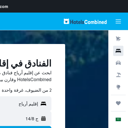
.com
رحلات طيران
فنادق
الفنادق في إقل
سيارات
ابحث عن إقليم أرياج فنادق
حزم العروض
HotelsCombined وقارن بينها ووفّر.
استكشاف
2 من الضيوف، غرفة واحدة
رحلات
ج 14/8
العَرَبِيَّة