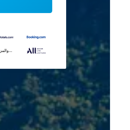
...والمز