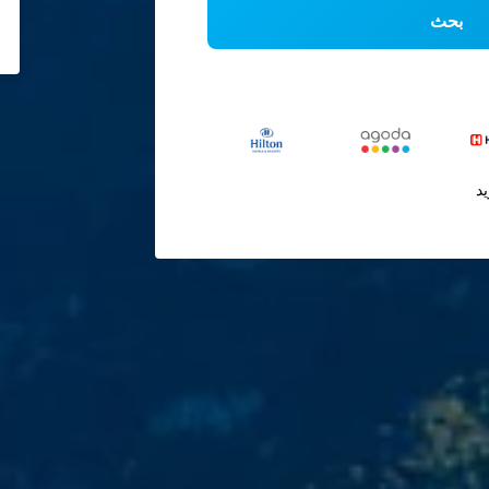
بحث
يد