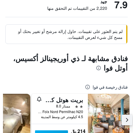
7.9
جيد
2,220 من التقييمات تم التحقق منها
لم يتم العثور على تقييمات. حاول إزالة مرشح أو تغيير بحثك أو
مسح كل شيء لعرض التقييمات.
فنادق مشابهة لـ ذي أوريجينالز أكسيس،
أوتل فوا
فنادق رخيصة في فوا
بريت هوتل كونفور فوا
2 نجمتين
ممتاز 8.0
Za Foix Nord Permilhac N20, فوا, إقليم أرياج, فرنسا
4.5 كيلومتر عن وسط المدينة
214 ﷼