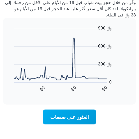
الذي
وفّر من خلال حجز بيت شباب قبل 16 من الأيام على الأقل من رحلتك إلى
الذي
عُثر
بارانكويلا. لقد كان أقل سعر عُثر عليه عند الحجز قبل 16 من الأيام هو
يعرض
عليه
33 ﷼ في الليلة.
متوسط
خلال
سعر
آخر
900 ﷼
غرفة
3
Line
Chart
أيام
graphic.
chart
مع
with
600 ﷼
التصنيف
90
حسب
data
points.
النجوم
300 ﷼
يتضمن
يعرض
المخطط
1
المخطط
0
محور
التالي
90
30
60
X
كيفية
End
of
تغير
التي
interactive
سعر
تعرض
chart
فئات
غرفة
عند
الفنادق
العثور على صفقات
اقتراب
بالنجوم.
تاريخ
يتضمن
الإقامة
المخطط
1
يتضمن