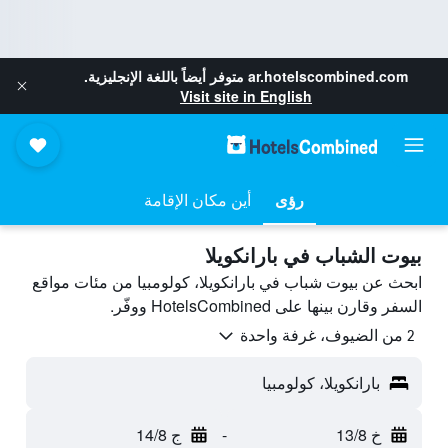
ar.hotelscombined.com
متوفر أيضاً باللغة الإنجليزية.
Visit site in English
رؤى
أين مكان الإقامة
بيوت الشباب في بارانكويلا
ابحث عن بيوت شباب في بارانكويلا، كولومبيا من مئات مواقع
السفر وقارن بينها على HotelsCombined ووفّر.
2 من الضيوف، غرفة واحدة
بارانكويلا، كولومبيا
خ 13/8
-
ج 14/8