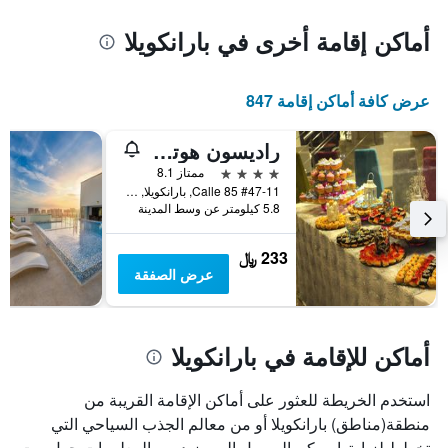
محور
المخطط
Y
1
أماكن إقامة أخرى في بارانكويلا
الذي
محور
X
يعرض
الذي
متوسط
عرض كافة أماكن إقامة 847
سعر
يعرض
عدد
الغرفة
هذه
الأيام
راديسون هوتل دايمند بارانكيلا
قبل
الليلة
4 نجوم
ممتاز 8.1
الذي
الإقامة
Calle 85 #47-11, بارانكويلا, كولومبيا
عُثر
يتضمن
5.8 كيلومتر عن وسط المدينة
عليه
المخطط
خلال
التالي
233 ﷼
1
آخر
عرض الصفقة
3
محور
Y
أيام
الذي
يعرض
أماكن للإقامة في بارانكويلا
متوسط
سعر
غرفة
استخدم الخريطة للعثور على أماكن الإقامة القريبة من
منطقة(مناطق) بارانكويلا أو من معالم الجذب السياحي التي
تخطط لزيارتها. يمكن الوصول إلى مزيد من المعلومات حول بيت