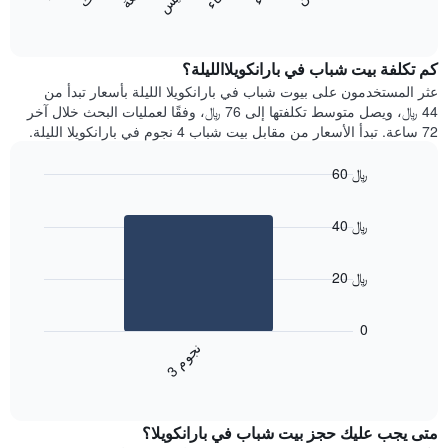
المخطط
المخطط
End
التالي
of
التالي
interactive
1
متوسط
chart
محور
سعر
كم تكلفة بيت شباب في بارانكويلاالليلة؟
Y
غرفة
عثر المستخدمون على بيوت شباب في بارانكويلا الليلة بأسعار تبدأ من
الذي
كل
44 ﷼، ويصل متوسط تكلفتها إلى 76 ﷼، وفقًا لعمليات البحث خلال آخر
يعرض
يوم
72 ساعة. تبدأ الأسعار من مقابل بيت شباب 4 نجوم في بارانكويلا الليلة.
متوسط
في
سعر
الأسبوع
60 ﷼
غرفة
يتضمن
Bar
المخطط
Chart
graphic.
chart
1
40 ﷼
with
محور
1
X
bar.
الذي
20 ﷼
يعرض
يعرض
أيام
المخطط
0
الأسبوع.
التالي
ن
م
يتضمن
متوسط
3
ج
و
المخطط
End
سعر
of
التالي
الغرفة
interactive
1
هذه
chart
محور
متى يجب عليك حجز بيت شباب في بارانكويلا؟
الليلة
Y