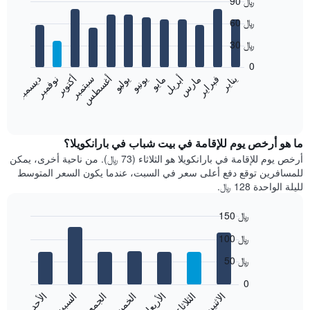
90 ﷼
Bar
Chart
60 ﷼
graphic.
chart
with
30 ﷼
12
bars.
0
نوفمبر
ديسمبر
يناير
فبراير
مارس
أبريل
مايو
يونيو
يوليو
أغسطس
سبتمبر
أكتوبر
يعرض
المخطط
End
of
التالي
interactive
متوسط
chart
سعر
ما هو أرخص يوم للإقامة في بيت شباب في بارانكويلا؟
غرفة
أرخص يوم للإقامة في بارانكويلا هو الثلاثاء (73 ﷼). من ناحية أخرى، يمكن
كل
للمسافرين توقع دفع أعلى سعر في السبت، عندما يكون السعر المتوسط
شهر
لليلة الواحدة 128 ﷼.
يتضمن
المخطط
150 ﷼
1
Bar
محور
Chart
100 ﷼
graphic.
chart
X
with
الذي
50 ﷼
7
يعرض
bars.
0
الشهور.
الاثنين
الثلاثاء
الأربعاء
الخميس
الجمعة
السبت
الأحد
يتضمن
يعرض