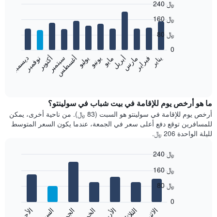
240 ﷼
Bar
Chart
160 ﷼
graphic.
chart
with
80 ﷼
12
bars.
0
نوفمبر
فبراير
مايو
أغسطس
يناير
أبريل
يوليو
أكتوبر
مارس
يونيو
سبتمبر
ديسمبر
يعرض
المخطط
End
of
التالي
interactive
متوسط
chart
سعر
ما هو أرخص يوم للإقامة في بيت شباب في سولينتو؟
غرفة
أرخص يوم للإقامة في سولينتو هو السبت (83 ﷼). من ناحية أخرى، يمكن
كل
للمسافرين توقع دفع أعلى سعر في الجمعة، عندما يكون السعر المتوسط
شهر
لليلة الواحدة 206 ﷼.
يتضمن
المخطط
240 ﷼
1
Bar
محور
Chart
160 ﷼
graphic.
chart
X
with
الذي
80 ﷼
7
يعرض
bars.
0
الشهور.
الاثنين
الثلاثاء
الأربعاء
الخميس
الجمعة
السبت
الأحد
يتضمن
يعرض