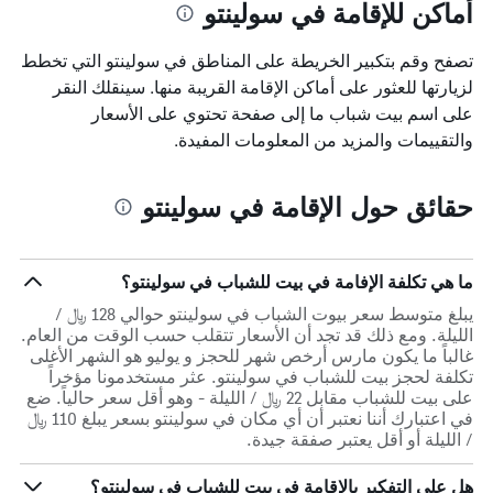
أماكن للإقامة في سولينتو
تصفح وقم بتكبير الخريطة على المناطق في سولينتو التي تخطط
لزيارتها للعثور على أماكن الإقامة القريبة منها. سينقلك النقر
على اسم بيت شباب ما إلى صفحة تحتوي على الأسعار
والتقييمات والمزيد من المعلومات المفيدة.
حقائق حول الإقامة في سولينتو
ما هي تكلفة الإفامة في بيت للشباب في سولينتو؟
يبلغ متوسط سعر بيوت الشباب في سولينتو حوالي 128 ﷼ /
الليلة. ومع ذلك قد تجد أن الأسعار تتقلب حسب الوقت من العام.
غالباً ما يكون مارس أرخص شهر للحجز و يوليو هو الشهر الأغلى
تكلفة لحجز بيت للشباب في سولينتو. عثر مستخدمونا مؤخراً
على بيت للشباب مقابل 22 ﷼ / الليلة - وهو أقل سعر حالياً. ضع
في اعتبارك أننا نعتبر أن أي مكان في سولينتو بسعر يبلغ 110 ﷼
/ الليلة أو أقل يعتبر صفقة جيدة.
هل علي التفكير بالإقامة في بيت للشباب في سولينتو؟