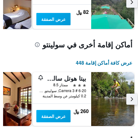
متوسط
سعر
82 ﷼
غرفة
عرض الصفقة
أماكن إقامة أخرى في سولينتو
عرض كافة أماكن إقامة 448
بيتا هوتل سالينتو
3 نجوم
ممتاز 8.5
Carrera 3 # 6-20, سولينتو, كولومبيا
0.2 كيلومتر عن وسط المدينة
260 ﷼
عرض الصفقة