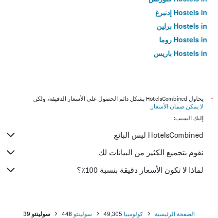
Hostels in إدنبرغ
Hostels in برلين
Hostels in روما
Hostels in باريس
*
يحاول HotelsCombined بشكل دائم الحصول على الأسعار الدقيقة، ولكن
لا يمكن ضمان الأسعار
.
إليك السبب:
HotelsCombined ليس البائع
نقوم بتجميع الكثير من البيانات لك
لماذا لا تكون الأسعار دقيقة بنسبة 100٪؟
الصفحة الرئيسية
كولومبيا
49,305
سولينتو
448
سولينتو
39