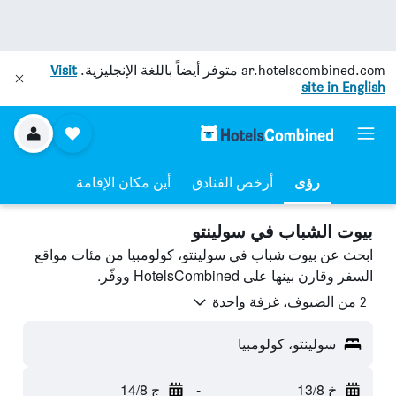
ar.hotelscombined.com
متوفر أيضاً باللغة الإنجليزية.
Visit
site in English
رؤى
أرخص الفنادق
أين مكان الإقامة
بيوت الشباب في سولينتو
ابحث عن بيوت شباب في سولينتو، كولومبيا من مئات مواقع
السفر وقارن بينها على HotelsCombined ووفّر.
2 من الضيوف، غرفة واحدة
سولينتو، كولومبيا
خ 13/8
-
ج 14/8