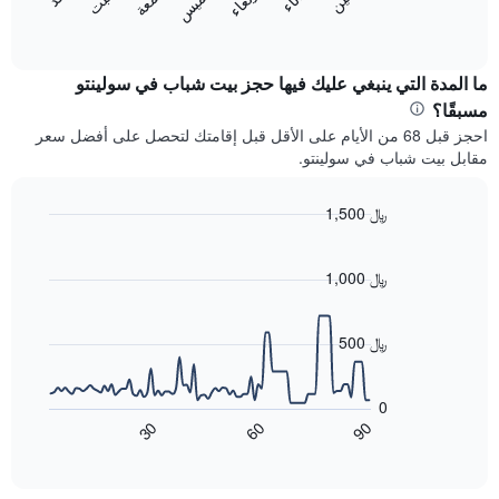
المخطط
المخطط
End
التالي
of
التالي
interactive
1
متوسط
chart
محور
سعر
ما المدة التي ينبغي عليك فيها حجز بيت شباب في سولينتو
Y
غرفة
مسبقًا؟
الذي
كل
احجز قبل 68 من الأيام على الأقل قبل إقامتك لتحصل على أفضل سعر
يعرض
يوم
مقابل بيت شباب في سولينتو.
متوسط
في
سعر
الأسبوع
غرفة
يتضمن
1,500 ﷼
المخطط
Line
Chart
1
graphic.
chart
محور
with
1,000 ﷼
X
90
data
الذي
points.
يعرض
500 ﷼
أيام
يعرض
الأسبوع.
المخطط
يتضمن
0
التالي
المخطط
60
90
30
كيفية
End
التالي
of
تغير
1
interactive
سعر
chart
محور
غرفة