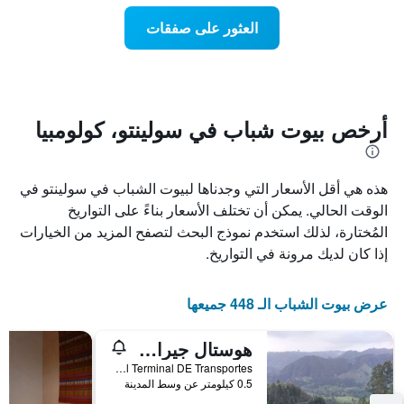
Y
عند
الذي
العثور على صفقات
اقتراب
يعرض
تاريخ
متوسط
الإقامة
سعر
يتضمن
غرفة
المخطط
1
أرخص بيوت شباب في سولينتو، كولومبيا
محور
X
الذي
هذه هي أقل الأسعار التي وجدناها لبيوت الشباب في سولينتو في
يعرض
عدد
الوقت الحالي. يمكن أن تختلف الأسعار بناءً على التواريخ
الأيام
المُختارة، لذلك استخدم نموذج البحث لتصفح المزيد من الخيارات
قبل
إذا كان لديك مرونة في التواريخ.
الإقامة
يتضمن
المخطط
عرض بيوت الشباب الـ 448 جميعها
التالي
1
محور
هوستال جيراسولز
Y
Calle 6 # 0-30 AL Lado Del Terminal DE Transportes, سولينتو, كولومبيا
الذي
0.5 كيلومتر عن وسط المدينة
يعرض