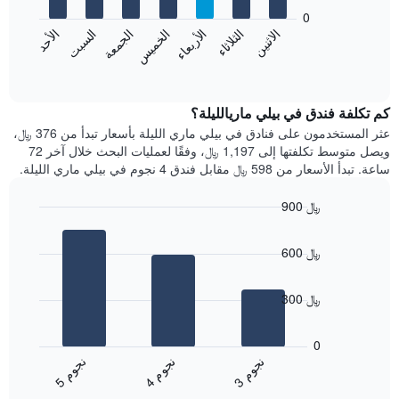
يعرض
bars.
0
الشهور.
الاثنين
الخميس
الأحد
الأربعاء
السبت
الثلاثاء
الجمعة
يتضمن
يعرض
المخطط
المخطط
End
التالي
of
التالي
interactive
1
متوسط
chart
محور
سعر
كم تكلفة فندق في بيلي ماريالليلة؟
Y
غرفة
عثر المستخدمون على فنادق في بيلي ماري الليلة بأسعار تبدأ من 376 ﷼،
الذي
كل
ويصل متوسط تكلفتها إلى 1,197 ﷼، وفقًا لعمليات البحث خلال آخر 72
يعرض
يوم
ساعة. تبدأ الأسعار من 598 ﷼ مقابل فندق 4 نجوم في بيلي ماري الليلة.
متوسط
في
سعر
الأسبوع
900 ﷼
غرفة
يتضمن
Bar
المخطط
Chart
graphic.
chart
1
600 ﷼
with
محور
3
X
bars.
الذي
300 ﷼
يعرض
يعرض
أيام
المخطط
0
الأسبوع.
التالي
ن
م
ن
م
ن
م
يتضمن
متوسط
4
ج
و
3
ج
و
5
ج
و
المخطط
End
سعر
of
التالي