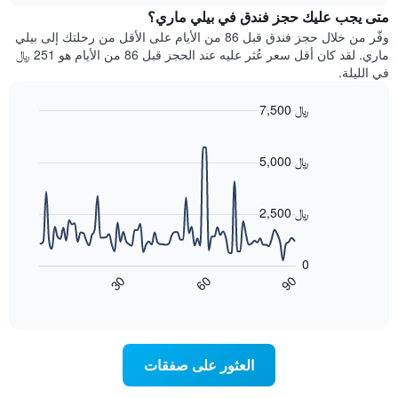
يتضمن
متى يجب عليك حجز فندق في بيلي ماري؟
عطلة
المخطط
نهاية
وفّر من خلال حجز فندق قبل 86 من الأيام على الأقل من رحلتك إلى بيلي
1
هذا
ماري. لقد كان أقل سعر عُثر عليه عند الحجز قبل 86 من الأيام هو 251 ﷼
محور
الأسبوع
في الليلة.
Y
الذي
الذي
عُثر
7,500 ﷼
يعرض
عليه
متوسط
Line
Chart
خلال
graphic.
chart
سعر
آخر
with
5,000 ﷼
الغرفة
3
90
هذه
أيام
data
الليلة
points.
مع
2,500 ﷼
الذي
التصنيف
عُثر
حسب
يعرض
عليه
النجوم
المخطط
0
خلال
التالي
يتضمن
60
90
30
آخر
كيفية
المخطط
End
3
of
1
تغير
interactive
أيام
سعر
محور
chart
X
غرفة
عند
الذي
العثور على صفقات
يعرض
اقتراب
تاريخ
فئات