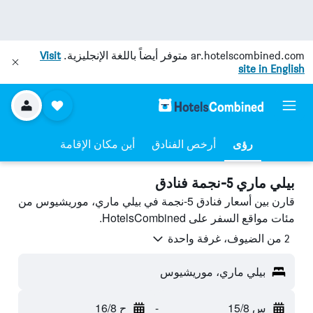
ar.hotelscombined.com
متوفر أيضاً باللغة الإنجليزية.
Visit
site in English
رؤى
أرخص الفنادق
أين مكان الإقامة
بيلي ماري 5-نجمة فنادق
قارن بين أسعار فنادق 5-نجمة في بيلي ماري، موريشيوس من
مئات مواقع السفر على HotelsCombined.
2 من الضيوف، غرفة واحدة
بيلي ماري، موريشيوس
س 15/8
-
ح 16/8