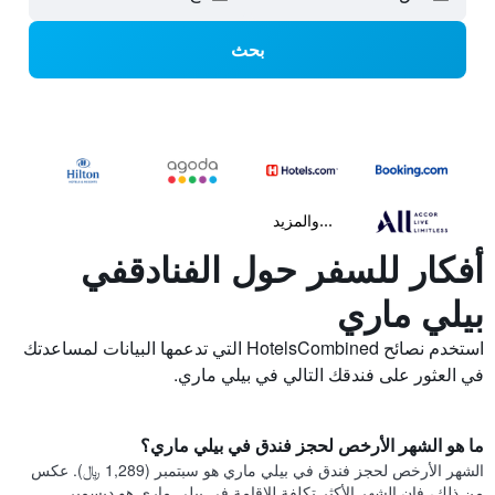
بحث
...والمزيد
أفكار للسفر حول الفنادقفي
بيلي ماري
استخدم نصائح HotelsCombined التي تدعمها البيانات لمساعدتك
في العثور على فندقك التالي في بيلي ماري.
ما هو الشهر الأرخص لحجز فندق في بيلي ماري؟
الشهر الأرخص لحجز فندق في بيلي ماري هو سبتمبر (1,289 ﷼). عكس
من ذلك، فإن الشهر الأكثر تكلفة للإقامة في بيلي ماري هو ديسمبر