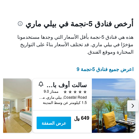
الإقامة
الفنادق
يتضمن
بالنجوم.
يتضمن
المخطط
1
المخطط
أرخص فنادق 5-نجمة في بيلي ماري
1
محور
X
محور
هذه هي فنادق 5-نجمة بأقل الأسعار التي وجدها مستخدمونا
Y
الذي
الذي
يعرض
مؤخرًا في بيلي ماري. قد تختلف الأسعار بناءً على التواريخ
عدد
يعرض
المختارة وموقع الفندق.
الأيام
متوسط
قبل
سعر
غرفة
الإقامة
اعرض جميع فنادق 5-نجمة 9
في
يتضمن
عطلة
المخطط
سالت أوف بالم ، أن أدالت أونلي بوتيك هوتل
نهاية
التالي
1
هذا
5 نجوم
ممتاز 9.0
محور
الأسبوع
Coastal Road, بيلي ماري, موريشيوس
Y
خلال
1.5 كيلومتر عن وسط المدينة
آخر
الذي
3
يعرض
649 ﷼
أيام
متوسط
عرض الصفقة
سعر
غرفة