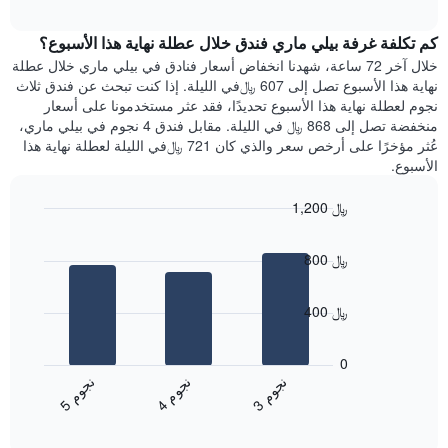
الغرفة
interactive
1
هذه
chart
محور
كم تكلفة غرفة بيلي ماري فندق خلال عطلة نهاية هذا الأسبوع؟
الليلة
Y
الذي
خلال آخر 72 ساعة، شهدنا انخفاض أسعار فنادق في بيلي ماري خلال عطلة
الذي
عُثر
نهاية هذا الأسبوع تصل إلى 607 ﷼في الليلة. إذا كنت تبحث عن فندق ثلاث
يعرض
عليه
نجوم لعطلة نهاية هذا الأسبوع تحديدًا، فقد عثر مستخدمونا على أسعار
متوسط
خلال
منخفضة تصل إلى 868 ﷼ في الليلة. مقابل فندق 4 نجوم في بيلي ماري،
سعر
آخر
عُثر مؤخرًا على أرخص سعر والذي كان 721 ﷼في الليلة لعطلة نهاية هذا
غرفة
3
الأسبوع.
أيام
مع
1,200 ﷼
التصنيف
Bar
حسب
Chart
graphic.
chart
النجوم
800 ﷼
with
يتضمن
3
المخطط
bars.
1
400 ﷼
محور
يعرض
X
المخطط
0
التي
التالي
ن
م
ن
م
ن
م
تعرض
متوسط
4
ج
و
3
ج
و
5
ج
و
فئات
End
سعر
of
الفنادق
الغرفة
interactive
بالنجوم.
خلال
chart