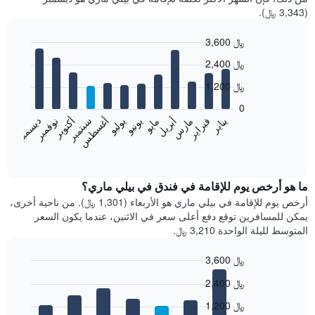
(3,343 ﷼).
3,600 ﷼
Bar
Chart
2,400 ﷼
graphic.
chart
with
1,200 ﷼
12
bars.
0
فبراير
مايو
أغسطس
نوفمبر
يناير
أبريل
يوليو
أكتوبر
مارس
يونيو
سبتمبر
ديسمبر
يعرض
المخطط
End
of
التالي
interactive
متوسط
chart
سعر
ما هو أرخص يوم للإقامة في فندق في بيلي ماري؟
غرفة
أرخص يوم للإقامة في بيلي ماري هو الأربعاء (1,301 ﷼). من ناحية أخرى،
كل
يمكن للمسافرين توقع دفع أعلى سعر في الاثنين، عندما يكون السعر
شهر
المتوسط لليلة الواحدة 3,210 ﷼.
يتضمن
المخطط
3,600 ﷼
1
Bar
محور
Chart
2,400 ﷼
graphic.
chart
X
with
الذي
1,200 ﷼
7