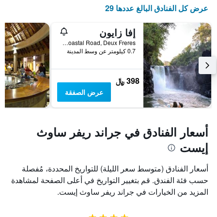
عرض كل الفنادق البالغ عددها 29
التالي
1
محور
إفا زايون
Y
Coastal Road, Deux Freres, جراند ريفر ساوث إيست, موريشيوس
الذي
0.7 كيلومتر عن وسط المدينة
يعرض
متوسط
سعر
398 ﷼
غرفة
عرض الصفقة
أسعار الفنادق في جراند ريفر ساوث
إيست
أسعار الفنادق (متوسط سعر الليلة) للتواريخ المحددة، مُفصلة
حسب فئة الفندق. قم بتغيير التواريخ في أعلى الصفحة لمشاهدة
المزيد من الخيارات في جراند ريفر ساوث إيست.