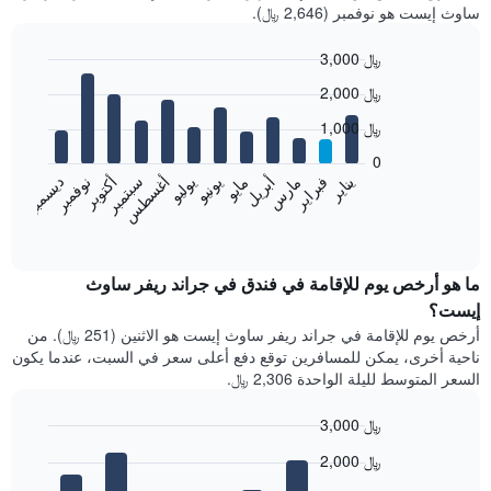
ساوث إيست هو نوفمبر (2,646 ﷼).
3,000 ﷼
Bar
Chart
2,000 ﷼
graphic.
chart
with
1,000 ﷼
12
bars.
0
فبراير
مايو
أغسطس
نوفمبر
يناير
أبريل
يوليو
أكتوبر
مارس
يونيو
سبتمبر
ديسمبر
يعرض
المخطط
End
of
التالي
interactive
متوسط
chart
سعر
ما هو أرخص يوم للإقامة في فندق في جراند ريفر ساوث
غرفة
إيست؟
كل
أرخص يوم للإقامة في جراند ريفر ساوث إيست هو الاثنين (251 ﷼). من
شهر
ناحية أخرى، يمكن للمسافرين توقع دفع أعلى سعر في السبت، عندما يكون
يتضمن
السعر المتوسط لليلة الواحدة 2,306 ﷼.
المخطط
1
3,000 ﷼
محور
X
Bar
Chart
2,000 ﷼
graphic.
الذي
chart
with
يعرض