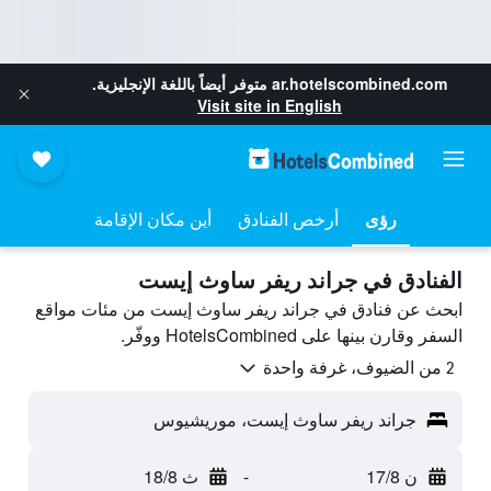
ar.hotelscombined.com
متوفر أيضاً باللغة الإنجليزية.
Visit site in English
رؤى
أرخص الفنادق
أين مكان الإقامة
الفنادق في جراند ريفر ساوث إيست
ابحث عن فنادق في جراند ريفر ساوث إيست من مئات مواقع
السفر وقارن بينها على HotelsCombined ووفّر.
2 من الضيوف، غرفة واحدة
جراند ريفر ساوث إيست، موريشيوس
ن 17/8
-
ث 18/8