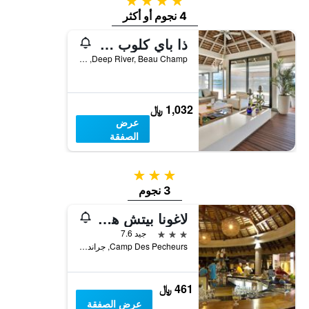
4 نجوم
4 نجوم أو أكثر
ذا باي كلوب آت أناهيتا
Deep River, Beau Champ, جراند ريفر ساوث إيست, موريشيوس
1,032 ﷼
عرض
الصفقة
3 نجوم
3 نجوم
لاغونا بيتش هوتل آند سبا
3 نجوم
جيد 7.6
Camp Des Pecheurs, جراند ريفر ساوث إيست, موريشيوس
461 ﷼
عرض الصفقة