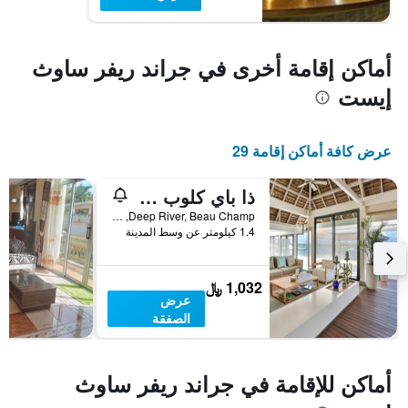
أماكن إقامة أخرى في جراند ريفر ساوث
إيست
عرض كافة أماكن إقامة 29
ذا باي كلوب آت أناهيتا
Deep River, Beau Champ, جراند ريفر ساوث إيست, موريشيوس
1.4 كيلومتر عن وسط المدينة
1,032 ﷼
عرض
الصفقة
أماكن للإقامة في جراند ريفر ساوث