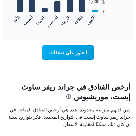
1,000 ﷼
7
الشهور.
bars.
يتضمن
0
المخطط
الاثنين
الخميس
الأحد
الأربعاء
السبت
الثلاثاء
الجمعة
يعرض
التالي
المخطط
End
1
of
التالي
محور
interactive
متوسط
chart
Y
سعر
الذي
غرفة
يعرض
العثور على صفقات
كل
متوسط
يوم
سعر
في
غرفة
الأسبوع
يتضمن
المخطط
أرخص الفنادق في جراند ريفر ساوث
1
إيست، موريشيوس
محور
X
الذي
لمن لديهم ميزانية محدودة، هذه هي أرخص الفنادق المتاحة في
يعرض
جراند ريفر ساوث إيست في التواريخ المحددة. فكر بتواريخ بديلة
أيام
إن كان ذلك ممكنًا لمقارنة الأسعار.
الأسبوع.
يتضمن
المخطط