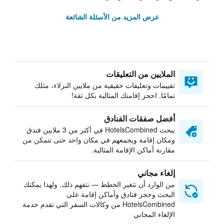
عرض المزيد من الأسئلة الشائعة
الملايين من التعليقات
تقييمات وتعليقات حقيقية من ملايين النزلاء، مثلك
تمامًا. احجز إقامتك المثالية بكل ثقة!
أفضل صفقات الفنادق
يبحث HotelsCombined في أكثر من 3 ملايين فندق
ومكان إقامة ويجمعهم في مكان واحد حتى تتمكن من
مقارنة أماكن الإقامة المثالية.
إلغاء مجاني
من الوارد أن تتغير الخطط — نتفهم ذلك. ولهذا يمكنك
البحث وحجز فنادق وأماكن إقامة على
HotelsCombined من وكالات السفر التي تقدم خدمة
الإلغاء المجاني