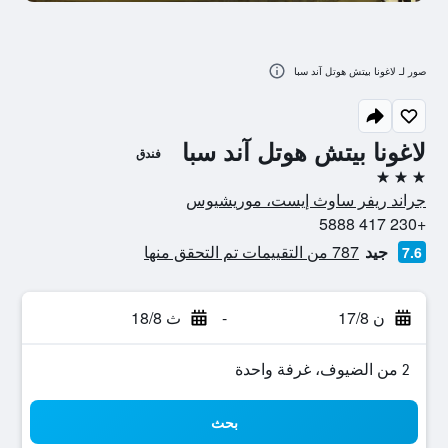
صور لـ لاغونا بيتش هوتل آند سبا
لاغونا بيتش هوتل آند سبا
فندق
3 نجوم
جراند ريفر ساوث إيست، موريشيوس
+230 417 5888
جيد
787 من التقييمات تم التحقق منها
7.6
ن 17/8
-
ث 18/8
2 من الضيوف، غرفة واحدة
بحث