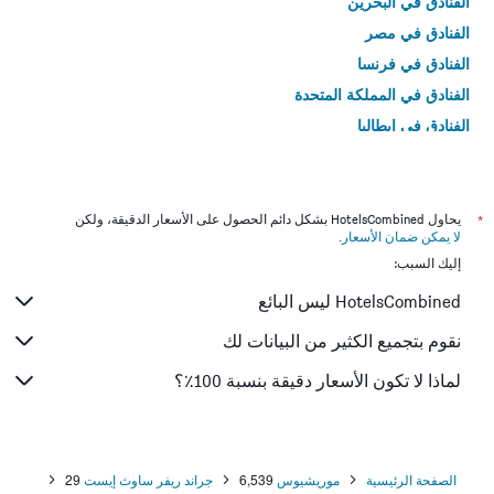
الفنادق في البحرين
الفنادق في مصر
الفنادق في فرنسا
الفنادق في المملكة المتحدة
الفنادق في إيطاليا
الفنادق في تايلاند
*
يحاول HotelsCombined بشكل دائم الحصول على الأسعار الدقيقة، ولكن
لا يمكن ضمان الأسعار
.
إليك السبب:
HotelsCombined ليس البائع
نقوم بتجميع الكثير من البيانات لك
لماذا لا تكون الأسعار دقيقة بنسبة 100٪؟
الصفحة الرئيسية
موريشيوس
6,539
جراند ريفر ساوث إيست
29