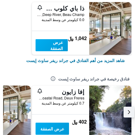
ذا باي كلوب آت أناهيتا
Deep River, Beau Champ, جراند ريفر ساوث إيست, موريشيوس
0.0 كيلومتر عن وسط المدينة
1,042 ﷼
عرض
الصفقة
شاهد المزيد من أهم الفنادق في جراند ريفر ساوث إيست
فنادق رخيصة في جراند ريفر ساوث إيست
إفا زايون
Coastal Road, Deux Freres, جراند ريفر ساوث إيست, موريشيوس
0.7 كيلومتر عن وسط المدينة
402 ﷼
عرض الصفقة