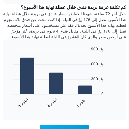
هذه
chart
محور
كم تكلفة غرفة بريدة فندق خلال عطلة نهاية هذا الأسبوع؟
الليلة
Y
الذي
خلال آخر 72 ساعة، شهدنا انخفاض أسعار فنادق في بريدة خلال عطلة نهاية
الذي
عُثر
هذا الأسبوع تصل إلى 176 ﷼في الليلة. إذا كنت تبحث عن فندق ثلاث نجوم
يعرض
عليه
لعطلة نهاية هذا الأسبوع تحديدًا، فقد عثر مستخدمونا على أسعار منخفضة
متوسط
خلال
تصل إلى 176 ﷼ في الليلة. مقابل فندق 4 نجوم في بريدة، عُثر مؤخرًا
سعر
آخر
على أرخص سعر والذي كان 440 ﷼في الليلة لعطلة نهاية هذا الأسبوع.
غرفة
3
أيام
900 ﷼
مع
Bar
Chart
التصنيف
graphic.
chart
حسب
600 ﷼
with
النجوم
3
يتضمن
bars.
المخطط
300 ﷼
1
يعرض
محور
المخطط
0
X
التالي
ن
م
ن
م
ن
م
التي
متوسط
4
ج
و
3
ج
و
5
ج
و
تعرض
End
سعر
of
فئات
الغرفة
interactive
الفنادق
خلال
chart
بالنجوم.
عطلة
يتضمن
نهاية