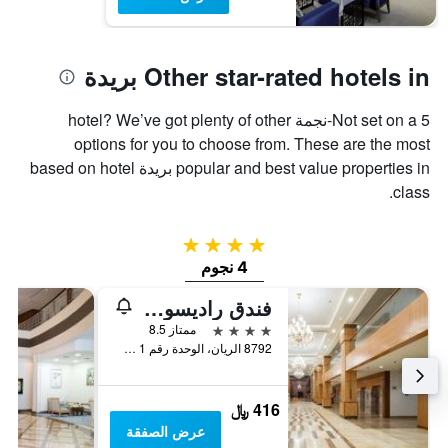
يتضمن
المخطط
1
محور
Other star-rated hotels in بريدة
Y
الذي
Not set on a 5-نجمة hotel? We’ve got plenty of other
يعرض
متوسط
options for you to choose from. These are the most
سعر
popular and best value properties in بريدة based on hotel
غرفة
class.
في
عطلة
نهاية
4 نجوم
هذا
4 نجوم
الأسبوع
خلال
فندق راديسون بلو، بريدة
آخر
4 نجوم
ممتاز 8.5
3
8792 الريان، الوحدة رقم 1 شارع الإمام بخاري, بريدة, المملكة العربية السعودية
أيام
416 ﷼
عرض الصفقة