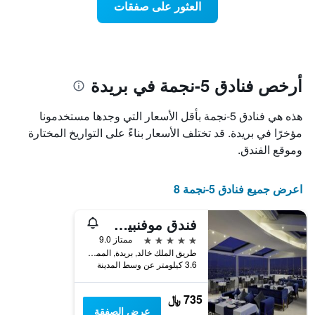
العثور على صفقات
المخطط
هذا
1
الأسبوع
محور
الذي
Y
عُثر
الذي
عليه
يعرض
خلال
أرخص فنادق 5-نجمة في بريدة
متوسط
آخر
سعر
3
هذه هي فنادق 5-نجمة بأقل الأسعار التي وجدها مستخدمونا
الغرفة
أيام
هذه
مؤخرًا في بريدة. قد تختلف الأسعار بناءً على التواريخ المختارة
مع
الليلة
التصنيف
وموقع الفندق.
الذي
حسب
عُثر
النجوم
عليه
يتضمن
اعرض جميع فنادق 5-نجمة 8
خلال
المخطط
آخر
1
فندق موفنبيك القصيم
3
محور
أيام
5 نجوم
ممتاز 9.0
X
طريق الملك خالد, بريدة, المملكة العربية السعودية
الذي
3.6 كيلومتر عن وسط المدينة
يعرض
فئات
الفنادق
735 ﷼
بالنجوم.
عرض الصفقة