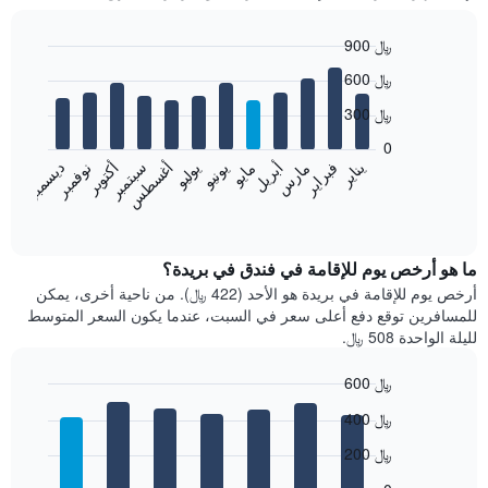
900 ﷼
Bar
Chart
600 ﷼
graphic.
chart
with
300 ﷼
12
bars.
0
فبراير
مايو
أغسطس
نوفمبر
يناير
أبريل
يوليو
أكتوبر
مارس
يونيو
سبتمبر
ديسمبر
يعرض
المخطط
End
of
التالي
interactive
متوسط
chart
سعر
ما هو أرخص يوم للإقامة في فندق في بريدة؟
غرفة
أرخص يوم للإقامة في بريدة هو الأحد (422 ﷼). من ناحية أخرى، يمكن
كل
للمسافرين توقع دفع أعلى سعر في السبت، عندما يكون السعر المتوسط
شهر
لليلة الواحدة 508 ﷼.
يتضمن
المخطط
600 ﷼
1
Bar
محور
Chart
400 ﷼
graphic.
chart
X
with
الذي
200 ﷼
7
يعرض
bars.