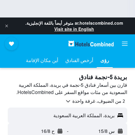
ar.hotelscombined.com
متوفر أيضاً باللغة الإنجليزية.
Visit site in English
رؤى
أرخص الفنادق
أين مكان الإقامة
بريدة 5-نجمة فنادق
قارن بين أسعار فنادق 5-نجمة في بريدة، المملكة العربية
السعودية من مئات مواقع السفر على HotelsCombined.
2 من الضيوف، غرفة واحدة
بريدة، المملكة العربية السعودية
س 15/8
-
ح 16/8