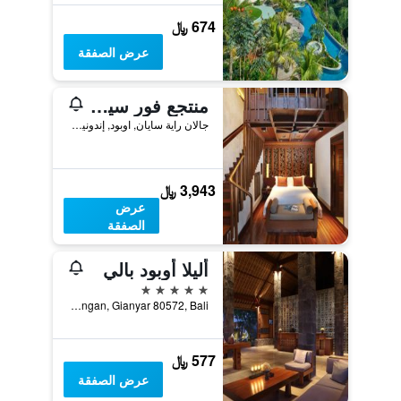
674 ﷼
عرض الصفقة
منتجع فور سيزونز بالي في سايان
جالان راية سايان, اوبود, إندونيسيا
3,943 ﷼
عرض
الصفقة
أليلا أوبود بالي
5 نجوم
Desa Melinggih Kelod, Payangan, Gianyar 80572, Bali, دنباسار, إندونيسيا
577 ﷼
عرض الصفقة