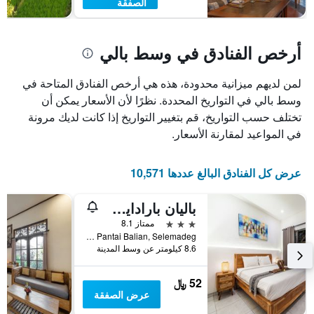
الصفقة
أرخص الفنادق في وسط بالي
لمن لديهم ميزانية محدودة، هذه هي أرخص الفنادق المتاحة في
وسط بالي في التواريخ المحددة. نظرًا لأن الأسعار يمكن أن
تختلف حسب التواريخ، قم بتغيير التواريخ إذا كانت لديك مرونة
في المواعيد لمقارنة الأسعار.
عرض كل الفنادق البالغ عددها 10,571
باليان بارادايس هوتل
3 نجوم
ممتاز 8.1
Jl. Pantai Balian, Selemadeg, إندونيسيا
8.6 كيلومتر عن وسط المدينة
52 ﷼
عرض الصفقة