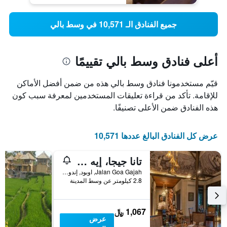
جميع الفنادق الـ 10,571 في وسط بالي
أعلى فنادق وسط بالي تقييمًا
قيّم مستخدمونا فنادق وسط بالي هذه من ضمن أفضل الأماكن
للإقامة. تأكد من قراءة تعليقات المستخدمين لمعرفة سبب كون
هذه الفنادق ضمن الأعلى تصنيفًا.
عرض كل الفنادق البالغ عددها 10,571
تانا جيجا، إيه ريزورت باي هاديبرانا
Jalan Goa Gajah, اوبود, إندونيسيا
2.8 كيلومتر عن وسط المدينة
1,067 ﷼
عرض