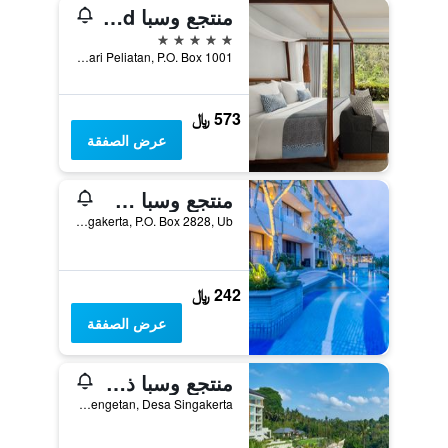
منتجع وسبا Maya Ubud
5 نجوم
Jalan Gunung Sari Peliatan, P.O. Box 1001, اوبود, إندونيسيا
573 ﷼
عرض الصفقة
منتجع وسبا سيريز سبرينجز، سينجاكرتا
Banjar Jukut Paku Singakerta, P.O. Box 2828, Ub, اوبود, إندونيسيا
242 ﷼
عرض الصفقة
منتجع وسبا ذا ويستين أوبود، بالي
Jalan Lod Tunduh, Br. Kengetan, Desa Singakerta, اوبود, إندونيسيا