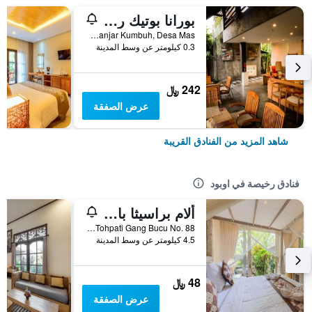
بورانا بوتيك ريزورت
Banjar Kumbuh, Desa Mas, اوبود, إندونيسيا
0.3 كيلومتر عن وسط المدينة
242 ﷼
عرض الصفقة
شاهد المزيد من الفنادق القريبة
فنادق رخيصة في اوبود
ألام براسيثا بالي أوبود
Banjar Tohpati Gang Bucu No. 88, اوبود, إندونيسيا
4.5 كيلومتر عن وسط المدينة
48 ﷼
عرض الصفقة