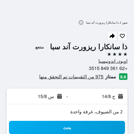
صور لـ ذا سانكارا ريزورت آند سبا
ذا سانكارا ريزورت آند سبا
منتجع
4 نجوم
اوبود، إندونيسيا
+62 361 849 3515
ممتاز
975 من التقييمات تم التحقق منها
8.6
ج 14/8
-
س 15/8
2 من الضيوف، غرفة واحدة
بحث