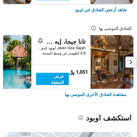
شاهد أرخص الفنادق في اوبود
الفنادق الموصى بها
تانا جيجا، إيه ريزورت باي هاديبرانا
Jalan Goa Gajah, اوبود, إندونيسيا
2.8 كيلومتر عن وسط المدينة
1,051 ﷼
عرض
الصفقة
مشاهدة الفنادق الأخرى الموصى بها
استكشف اوبود