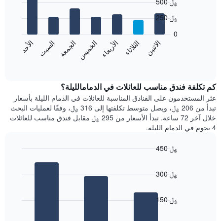
500 ﷼
graphic.
الذي
chart
with
يعرض
250 ﷼
7
الشهور.
bars.
يتضمن
0
المخطط
الاثنين
الثلاثاء
الأربعاء
الخميس
الجمعة
السبت
الأحد
يعرض
التالي
المخطط
End
1
of
التالي
محور
interactive
متوسط
chart
Y
سعر
كم تكلفة فندق مناسب للعائلات في الدمامالليلة؟
الذي
غرفة
عثر المستخدمون على الفنادق المناسبة للعائلات في الدمام الليلة بأسعار
يعرض
كل
تبدأ من 206 ﷼، ويصل متوسط تكلفتها إلى 316 ﷼، وفقًا لعمليات البحث
متوسط
يوم
سعر
خلال آخر 72 ساعة. تبدأ الأسعار من 295 ﷼ مقابل فندق مناسب للعائلات
في
غرفة
4 نجوم في الدمام الليلة.
الأسبوع
يتضمن
450 ﷼
المخطط
Bar
1
Chart
graphic.
chart
محور
300 ﷼
with
X
3
الذي
bars.
يعرض
150 ﷼
أيام
يعرض
الأسبوع.
المخطط