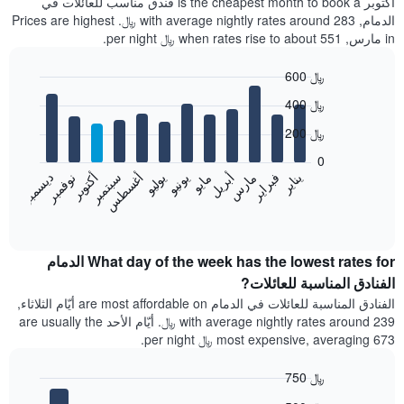
أكتوبر is the cheapest month to book a فندق مناسب للعائلات في
الدمام, with average nightly rates around 283 ﷼. Prices are highest
in مارس, when rates rise to about 551 ﷼ per night.
600 ﷼
Bar
Chart
400 ﷼
graphic.
chart
with
200 ﷼
12
bars.
0
فبراير
مايو
أغسطس
نوفمبر
يناير
أبريل
يوليو
أكتوبر
مارس
يونيو
سبتمبر
ديسمبر
يعرض
المخطط
End
of
التالي
interactive
متوسط
chart
سعر
What day of the week has the lowest rates for الدمام
غرفة
الفنادق المناسبة للعائلات?
كل
الفنادق المناسبة للعائلات في الدمام are most affordable on أيّام الثلاثاء,
شهر
with average nightly rates around 239 ﷼. أيّام الأحد are usually the
يتضمن
most expensive, averaging 673 ﷼ per night.
المخطط
1
750 ﷼
محور
X
Bar
Chart