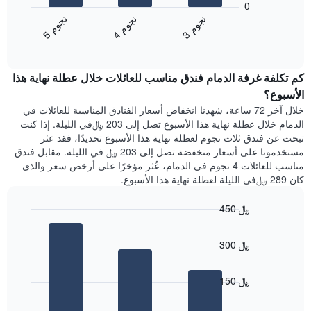
0
يتضمن
التالي
ن
م
ن
م
ن
م
المخطط
متوسط
4
ج
و
3
ج
و
5
ج
و
التالي
End
سعر
1
of
الغرفة
interactive
محور
هذه
chart
Y
كم تكلفة غرفة الدمام فندق مناسب للعائلات خلال عطلة نهاية هذا
الليلة
الذي
الذي
الأسبوع؟
يعرض
عُثر
خلال آخر 72 ساعة، شهدنا انخفاض أسعار الفنادق المناسبة للعائلات في
متوسط
عليه
الدمام خلال عطلة نهاية هذا الأسبوع تصل إلى 203 ﷼في الليلة. إذا كنت
سعر
خلال
تبحث عن فندق ثلاث نجوم لعطلة نهاية هذا الأسبوع تحديدًا، فقد عثر
غرفة
آخر
مستخدمونا على أسعار منخفضة تصل إلى 203 ﷼ في الليلة. مقابل فندق
3
مناسب للعائلات 4 نجوم في الدمام، عُثر مؤخرًا على أرخص سعر والذي
أيام
كان 289 ﷼في الليلة لعطلة نهاية هذا الأسبوع.
مع
التصنيف
450 ﷼
حسب
النجوم
Bar
Chart
graphic.
يتضمن
chart
300 ﷼
with
المخطط
3
1
bars.
محور
150 ﷼
X
يعرض
التي
المخطط