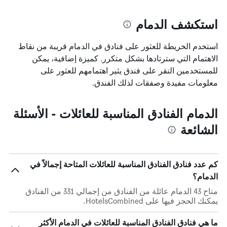
الذي
3
يعرض
أيام
استكشف الدمام
متوسط
سعر
غرفة
استخدم الخريطة للعثور على فنادق في الدمام قريبة من نقاط
الاهتمام التي سترتادها بشكل متكرر. كميزة إضافية، يمكن
للمستخدمين النقر على فندق يثير اهتمامهم للعثور على
معلومات مفيدة وصفقات لذلك الفندق.
الدمام الفنادق المناسبة للعائلات - الأسئلة
الشائعة
كم عدد فنادق الفنادق المناسبة للعائلات المتاحة إجمالاً في
الدمام؟
متاح 43 الدمام عائلة من الفنادق من إجمالي 331 من الفنادق
يمكنك الحجز فيها على HotelsCombined.
ما هي فنادق الفنادق المناسبة للعائلات في الدمام الأكثر