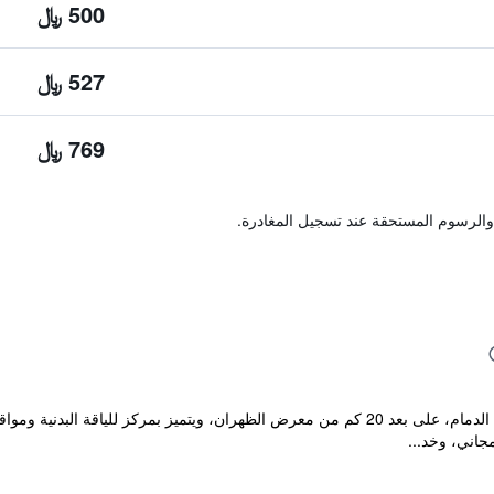
500 ﷼
527 ﷼
769 ﷼
والرسوم المستحقة عند تسجيل المغادرة.
يقع مكان إقامة "Braira Al Dammam" في الدمام، على بعد 20 كم من معرض الظهران، ويتميز