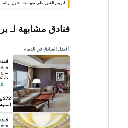
لم يتم العثور على تقييمات. حاول إزال
فنادق مشابهة لـ بري
أفضل الفنادق في الدمام
5 نجوم
0.0 كيلومتر عن وسط المدينة
372 ﷼
المتوس
فندق
4 نجوم