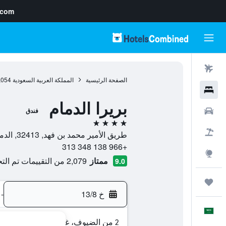
.com
رحلات طيران
الصفحة الرئيسية
المملكة العربية السعودية
,054
فنادق
بريرا الدمام
سيارات
فندق
4 نجوم
حزم العروض
طريق الأمير محمد بن فهد, 32413, الدمام, منطقة الشرقية, المملكة العربية السعودية
+966 138 348 313
استكشاف
ممتاز
2,079 من التقييمات تم التحقق منها
9.0
رحلات
خ 13/8
-
العَرَبِيَّة
2 من الضيوف، غرفة واحدة