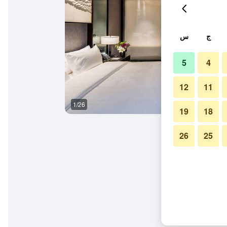
ج
س
5
4
12
11
1/26
ردهة
19
18
26
25