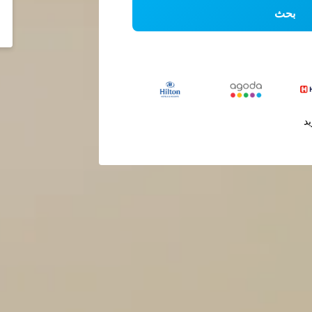
بحث
يد