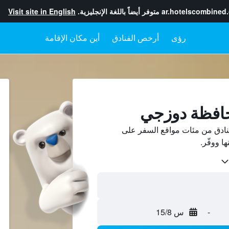
ar.hotelscombined
متوفر أيضاً باللغة الإنجليزية.
Visit site in English
رؤى
أرخص الفنادق
أين مكان الإقامة
حافظة دوزجي
دق من مئات مواقع السفر على
-
س 15/8