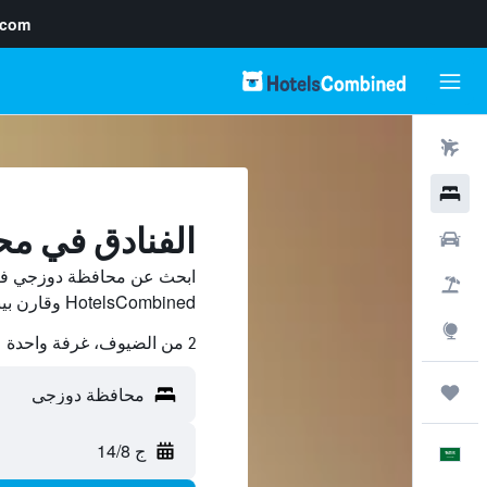
.com
رحلات طيران
فنادق
الفنادق في م
سيارات
ابحث عن محافظة دوزجي فنا
حزم العروض
HotelsCombined وقارن بينها ووفّر.
استكشاف
2 من الضيوف، غرفة واحدة
رحلات
ج 14/8
العَرَبِيَّة