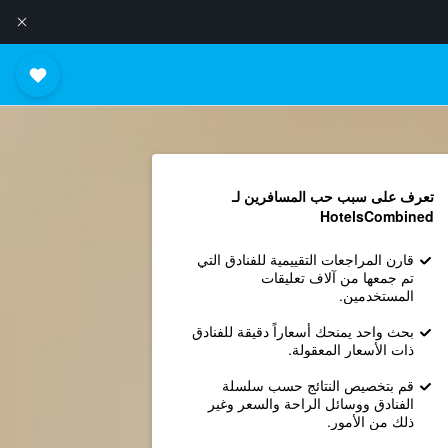
تعرف على سبب حب المسافرين لـ
HotelsCombined
قارن المراجعات التقييمية للفنادق التي
تم جمعها من آلاف تعليقات
المستخدمين.
بحث واحد يمنحك أسعاراً دقيقة للفنادق
ذات الأسعار المعقولة.
قم بتخصيص النتائج حسب سلسلة
الفنادق ووسائل الراحة والسعر وغير
ذلك من الأمور.