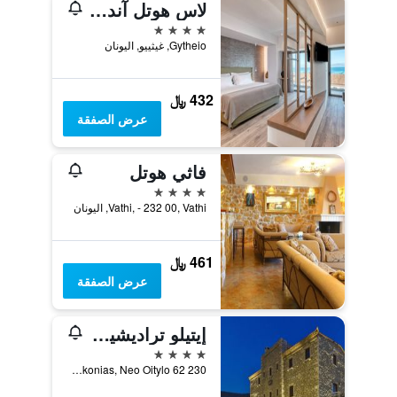
لاس هوتل آند سبا
4 نجوم
Gytheio, غيثييو, اليونان
432 ﷼
عرض الصفقة
فاثي هوتل
4 نجوم
Vathi, - 232 00, Vathi, اليونان
461 ﷼
عرض الصفقة
إيتيلو تراديشينال هوتل
4 نجوم
230 62 Neo Itilo, Lakonias, Neo Oitylo, اليونان