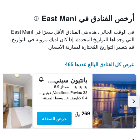
سعر
يتضمن
غرفة
المخطط
1
أرخص الفنادق في East Mani
محور
X
في الوقت الحالي، هذه هي الفنادق الأقل سعرًا في East Mani
الذي
يعرض
التي وجدناها للتواريخ المحددة. إذا كان لديك مرونة في التواريخ،
عدد
قم بتغيير التواريخ المُختارة لمقارنة الأسعار.
الأيام
قبل
الإقامة
عرض كل الفنادق البالغ عددها 465
يتضمن
المخطط
بانتيون سيتي هوتل
التالي
1
3 نجوم
ممتاز 8.9
محور
33 Vassileos Pavlou, غيثييو, اليونان
Y
0.4 كيلومتر عن وسط المدينة
الذي
يعرض
269 ﷼
متوسط
عرض الصفقة
سعر
غرفة