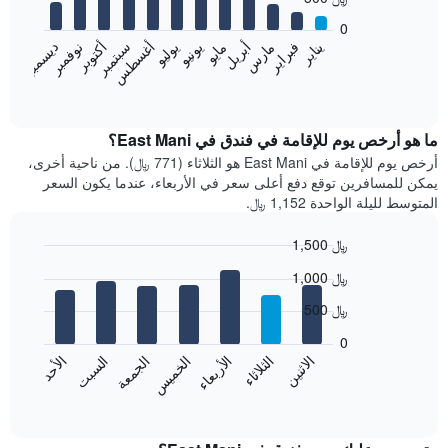
12
bars.
0
فبراير
مايو
أغسطس
نوفمبر
يناير
أبريل
يوليو
أكتوبر
مارس
يونيو
سبتمبر
ديسمبر
يعرض
المخطط
End
of
التالي
interactive
متوسط
chart
سعر
ما هو أرخص يوم للإقامة في فندق في East Mani؟
غرفة
أرخص يوم للإقامة في East Mani هو الثلاثاء (771 ﷼). من ناحية أخرى،
كل
يمكن للمسافرين توقع دفع أعلى سعر في الأربعاء، عندما يكون السعر
شهر
المتوسط لليلة الواحدة 1,152 ﷼.
يتضمن
المخطط
1,500 ﷼
1
Bar
محور
Chart
1,000 ﷼
graphic.
chart
X
with
الذي
500 ﷼
7
يعرض
bars.
0
الشهور.
الاثنين
الخميس
الأحد
الأربعاء
السبت
الثلاثاء
الجمعة
يتضمن
يعرض
المخطط
المخطط
End
التالي
of
التالي
interactive
1
متوسط
chart
محور
سعر