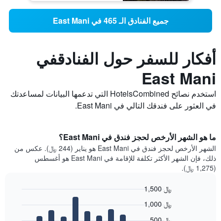
جميع الفنادق الـ 465 في East Mani
أفكار للسفر حول الفنادقفي
East Mani
استخدم نصائح HotelsCombined التي تدعمها البيانات لمساعدتك
في العثور على فندقك التالي في East Mani.
ما هو الشهر الأرخص لحجز فندق في East Mani؟
الشهر الأرخص لحجز فندق في East Mani هو يناير (244 ﷼). عكس من
ذلك، فإن الشهر الأكثر تكلفة للإقامة في East Mani هو أغسطس
(1,275 ﷼).
1,500 ﷼
Bar
Chart
1,000 ﷼
graphic.
chart
with
500 ﷼