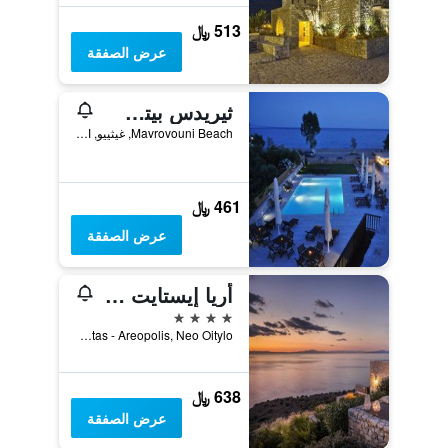
513 ﷼
عرض الصفقة
ثيريدس بيتش ريزورت
Mavrovouni Beach, غيثييو, اليونان
461 ﷼
عرض الصفقة
أريا إيستايت سويتس آند سبا
4 نجوم
Eparchiaki Odos Kalamatas - Areopolis, Neo Oitylo, اليونان
638 ﷼
عرض الصفقة