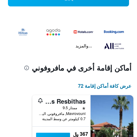
...والمزيد
أماكن إقامة أخرى في مافروفوني
عرض كافة أماكن إقامة 72
Studios Resbithas
نجمة واحدة
ممتاز 9.5
Mavrovouni, مافروفوني, اليونان
0.7 كيلومتر عن وسط المدينة
367 ﷼