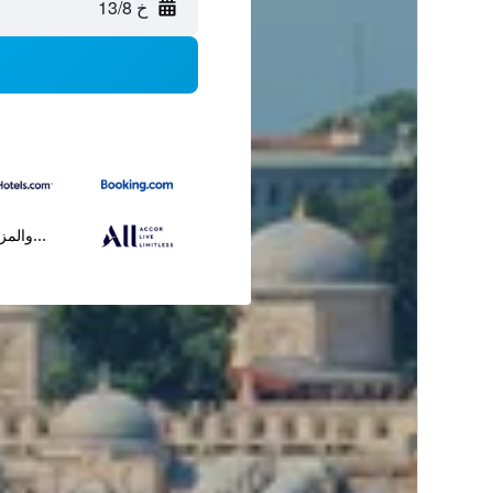
خ 13/8
...والمز