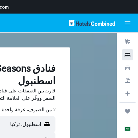
.com
رحلات طيران
فنادق
سيارات
اسطنبول
حزم العروض
التخطيط باستخدام AI
السفر ووفّر على العلامة الت
2 من الضيوف، غرفة واحدة
رحلات
العَرَبِيَّة