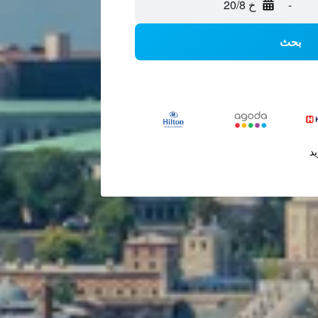
-
خ 20/8
بحث
يد