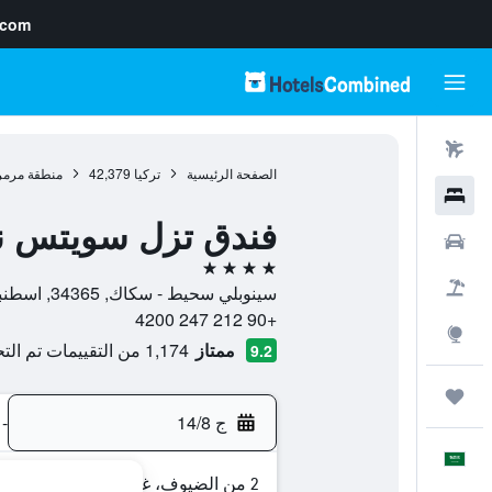
.com
رحلات طيران
الصفحة الرئيسية
تركيا
42,379
منطقة مرمر
فنادق
فندق تزل سويتس ن
سيارات
4 نجوم
حزم العروض
سينوبلي سحيط - سكاك, 34365, اسطنبول, محافظة إسطنبول, تركيا
+90 212 247 4200
استكشاف
ممتاز
1,174 من التقييمات تم التحقق منها
9.2
رحلات
ج 14/8
-
العَرَبِيَّة
2 من الضيوف، غرفة واحدة