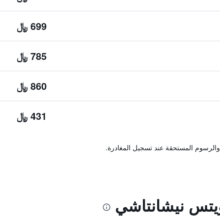
699 ﷼
785 ﷼
860 ﷼
431 ﷼
والرسوم المستحقة عند تسجيل المغادرة.
يتس نيشانتاشي