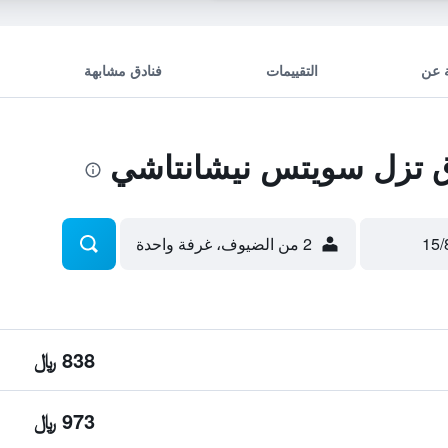
 عن
التقييمات
فنادق مشابهة
 تزل سويتس نيشانتاشي
2 من الضيوف، غرفة واحدة
838 ﷼
973 ﷼