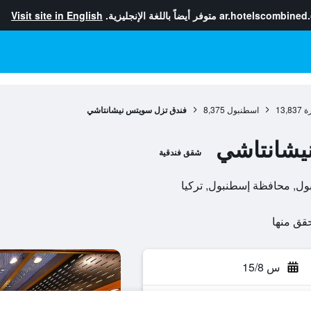
ar.hotelscombined
متوفر أيضاً باللغة الإنجليزية.
Visit site in English
ة
13,837
اسطنبول
8,375
فندق تزل سويتس نيشانتاشي
يشانتاشي
شقق فندقية
س 15/8