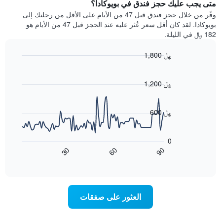
يتضمن
متى يجب عليك حجز فندق في بويوكادا؟
عطلة
المخطط
نهاية
وفّر من خلال حجز فندق قبل 47 من الأيام على الأقل من رحلتك إلى
1
هذا
بويوكادا. لقد كان أقل سعر عُثر عليه عند الحجز قبل 47 من الأيام هو
محور
الأسبوع
182 ﷼ في الليلة.
Y
الذي
الذي
عُثر
1,800 ﷼
يعرض
عليه
متوسط
Line
Chart
خلال
graphic.
chart
سعر
آخر
with
1,200 ﷼
الغرفة
3
90
هذه
أيام
data
الليلة
points.
مع
600 ﷼
الذي
التصنيف
عُثر
حسب
يعرض
عليه
النجوم
المخطط
0
خلال
التالي
يتضمن
60
90
30
آخر
كيفية
المخطط
End
3
of
1
تغير
interactive
أيام
سعر
محور
chart
X
غرفة
عند
الذي
العثور على صفقات
يعرض
اقتراب
تاريخ
فئات
الإقامة
الفنادق