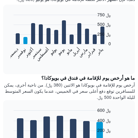
750 ﷼
Bar
Chart
500 ﷼
graphic.
chart
with
250 ﷼
12
bars.
0
فبراير
مايو
أغسطس
نوفمبر
يناير
أبريل
يوليو
أكتوبر
مارس
يونيو
سبتمبر
ديسمبر
يعرض
المخطط
End
of
التالي
interactive
متوسط
chart
سعر
ما هو أرخص يوم للإقامة في فندق في بويوكادا؟
غرفة
أرخص يوم للإقامة في بويوكادا هو الاثنين (380 ﷼). من ناحية أخرى، يمكن
كل
للمسافرين توقع دفع أعلى سعر في الخميس، عندما يكون السعر المتوسط
شهر
لليلة الواحدة 500 ﷼.
يتضمن
المخطط
600 ﷼
1
Bar
محور
Chart
400 ﷼
graphic.
chart
X
with
الذي
200 ﷼
7
يعرض
bars.