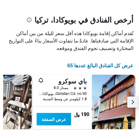
يتضمن
بالنجوم.
يتضمن
المخطط
1
المخطط
أرخص الفنادق في بويوكادا، تركيا
1
محور
X
محور
تُقدم أماكن إقامة بويوكادا هذه أقل سعر لليلة من بين أماكن
Y
الذي
الذي
يعرض
الإقامة التي صادفناها. عادةً ما تتفاوت الأسعار بناءً على التواريخ
عدد
يعرض
المختارة وتصنيف نجوم الفندق وموقعه.
الأيام
متوسط
قبل
سعر
غرفة
الإقامة
عرض كل الفنادق البالغ عددها 65
في
يتضمن
عطلة
المخطط
باي سوكرو
نهاية
التالي
1
هذا
3 نجوم
ممتاز 8.0
محور
الأسبوع
Gülistan Cd. no 95, بويوكادا, تركيا
Y
خلال
1.8 كيلومتر عن وسط المدينة
آخر
الذي
3
يعرض
190 ﷼
أيام
متوسط
عرض الصفقة
سعر
غرفة