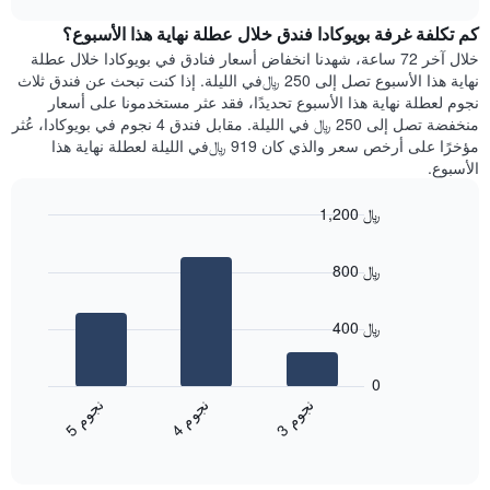
1
هذه
chart
محور
كم تكلفة غرفة بويوكادا فندق خلال عطلة نهاية هذا الأسبوع؟
الليلة
Y
الذي
خلال آخر 72 ساعة، شهدنا انخفاض أسعار فنادق في بويوكادا خلال عطلة
الذي
عُثر
نهاية هذا الأسبوع تصل إلى 250 ﷼في الليلة. إذا كنت تبحث عن فندق ثلاث
يعرض
عليه
نجوم لعطلة نهاية هذا الأسبوع تحديدًا، فقد عثر مستخدمونا على أسعار
متوسط
خلال
منخفضة تصل إلى 250 ﷼ في الليلة. مقابل فندق 4 نجوم في بويوكادا، عُثر
سعر
آخر
مؤخرًا على أرخص سعر والذي كان 919 ﷼في الليلة لعطلة نهاية هذا
غرفة
3
الأسبوع.
أيام
مع
1,200 ﷼
التصنيف
Bar
حسب
Chart
graphic.
chart
النجوم
800 ﷼
with
يتضمن
3
المخطط
bars.
1
400 ﷼
محور
يعرض
X
المخطط
0
التي
التالي
ن
م
ن
م
ن
م
تعرض
متوسط
4
ج
و
3
ج
و
5
ج
و
فئات
End
سعر
of
الفنادق
الغرفة
interactive
بالنجوم.
خلال
chart