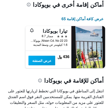
أماكن إقامة أخرى في بويوكادا
عرض كافة أماكن إقامة 65
تيارا بويوكادا
3 نجوم
ممتاز 8.7
23 Nisan Cd. No 22, بويوكادا, تركيا
1.6 كيلومتر عن وسط المدينة
436 ﷼
عرض الصفقة
أماكن للإقامة في بويوكادا
انتقل إلى المناطق في بويوكادا التي تخطط لزيارتها للعثور على
الفنادق القريبة منها. يمكن للمستخدمين النقر فوق اسم الفندق
للعثور على مزيد من المعلومات حوله، مثل السعر والتعليقات