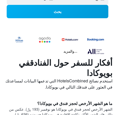
بحث
...والمزيد
أفكار للسفر حول الفنادقفي
بويوكادا
استخدم نصائح HotelsCombined التي تدعمها البيانات لمساعدتك
في العثور على فندقك التالي في بويوكادا.
ما هو الشهر الأرخص لحجز فندق في بويوكادا؟
الشهر الأرخص لحجز فندق في بويوكادا هو نوفمبر (193 ﷼). عكس من
ذلك، فإن الشهر الأكثر تكلفة للإقامة في بويوكادا هو يونيو (626 ﷼).