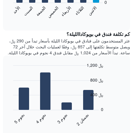
0
الشهور.
الاثنين
الثلاثاء
الأربعاء
الخميس
الجمعة
السبت
الأحد
يتضمن
يعرض
المخطط
المخطط
End
التالي
of
التالي
interactive
1
متوسط
chart
محور
سعر
كم تكلفة فندق في بويوكاداالليلة؟
Y
غرفة
عثر المستخدمون على فنادق في بويوكادا الليلة بأسعار تبدأ من 290 ﷼،
الذي
كل
ويصل متوسط تكلفتها إلى 857 ﷼، وفقًا لعمليات البحث خلال آخر 72
يعرض
يوم
ساعة. تبدأ الأسعار من 1,024 ﷼ مقابل فندق 4 نجوم في بويوكادا الليلة.
متوسط
في
سعر
الأسبوع
1,200 ﷼
غرفة
يتضمن
Bar
المخطط
Chart
graphic.
chart
1
800 ﷼
with
محور
4
X
bars.
400 ﷼
الذي
يعرض
يعرض
أيام
المخطط
0
الأسبوع.
التالي
ن
ن
ن
م
ن
م
ن
م
يتضمن
متوسط
3
ج
و
4
ج
و
5
ج
و
2
ج
م
ت
ا
المخطط
End
سعر
of
التالي
الغرفة
interactive