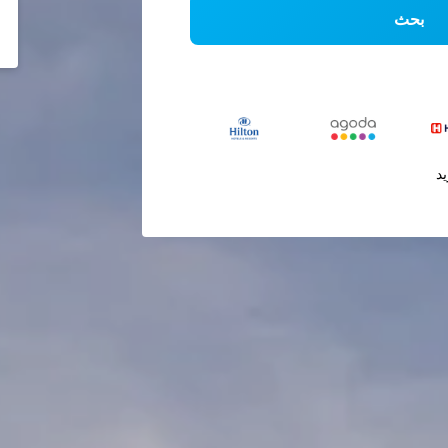
بحث
يد