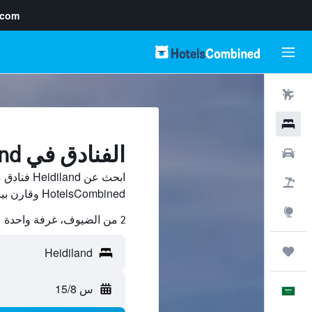
.com
رحلات طيران
فنادق
الفنادق في Heidiland
سيارات
ابحث عن nd
حزم العروض
HotelsCombined وقارن بينها ووفّر.
استكشاف
2 من الضيوف، غرفة واحدة
رحلات
س 15/8
العَرَبِيَّة