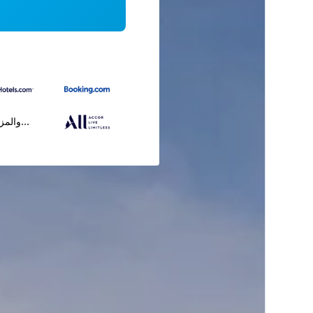
...والمز