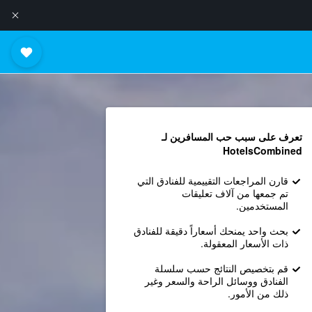
تعرف على سبب حب المسافرين لـ
HotelsCombined
قارن المراجعات التقييمية للفنادق التي
تم جمعها من آلاف تعليقات
المستخدمين.
بحث واحد يمنحك أسعاراً دقيقة للفنادق
ذات الأسعار المعقولة.
قم بتخصيص النتائج حسب سلسلة
الفنادق ووسائل الراحة والسعر وغير
ذلك من الأمور.