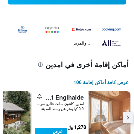
...والمزيد
أماكن إقامة أخرى في امدين
عرض كافة أماكن إقامة 106
Chalet Engihalde
امدين, كانتون سانت غالن, سويسرا
0.9 كيلومتر عن وسط المدينة
1,278 ﷼
عرض