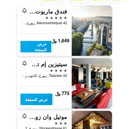
فندق ماريوت زيورخ
5 نجوم
Neumuehlequai 42, زيورخ, كانتون زيورخ, سويسرا
1,649 ﷼
عرض
الصفقة
سيتيزين إم تسوريخ
4 نجوم
Talacker 42, زيورخ, كانتون زيورخ, سويسرا
775 ﷼
عرض الصفقة
موتيل وان زوريخ
3 نجوم
Stockerstrasse 61, زيورخ, كانتون زيورخ, سويسرا