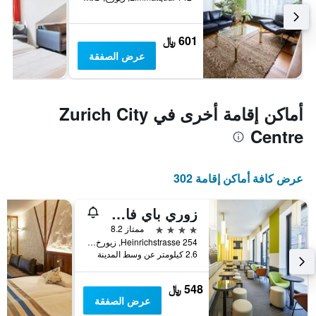
601 ﷼
عرض الصفقة
أماكن إقامة أخرى في Zurich City
Centre
عرض كافة أماكن إقامة 302
زوري باي فاسبيند
4 نجوم
ممتاز 8.2
Heinrichstrasse 254, زيورخ, كانتون زيورخ, سويسرا
2.6 كيلومتر عن وسط المدينة
548 ﷼
عرض الصفقة