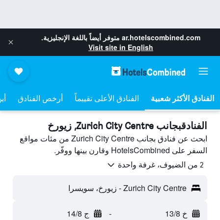
ar.hotelscombined.com
متوفر أيضاً باللغة الإنجليزية.
Visit site in English
الفنادق الأعلى تقييماً
أرخص الفنادق
أي
الفنادقبجانب Zurich City Centre, زيورخ
ابحث عن فنادق بجانب Zurich City Centre من مئات مواقع
السفر على HotelsCombined وقارن بينها ووفّر.
2 من الضيوف، غرفة واحدة
Zurich City Centre - زيورخ، سويسرا
خ 13/8
-
ج 14/8