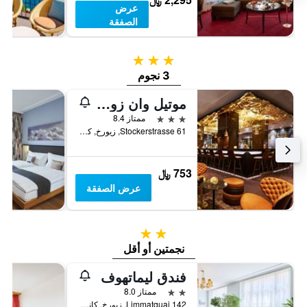
عرض
الصفقة
3 نجوم
3 نجوم
موتيل وان زوريخ
3 نجوم
ممتاز 8.4
Stockerstrasse 61, زيورخ, كانتون زيورخ, سويسرا
753 ﷼
عرض الصفقة
2 نجمتين
نجمتين أو أقل
فندق ليماتهوف
2 نجمتين
ممتاز 8.0
Limmatquai 142, زيورخ, كانتون زيورخ, سويسرا