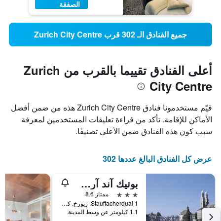
الصفقة
جميع الفنادق الـ 302 قرب Zurich City Centre
أعلى الفنادق تقييما بالقرب من Zurich
City Centre
قيّم مستخدمونا فنادق Zurich City Centre هذه من ضمن أفضل
الأماكن للإقامة. تأكد من قراءة تعليقات المستخدمين لمعرفة
سبب كون هذه الفنادق ضمن الأعلى تصنيفًا.
عرض كل الفنادق البالغ عددها 302
بوتيك آند آرت هوتل هيلفيتيا
3 نجوم
ممتاز 8.6
Stauffacherquai 1, زيورخ, كانتون زيورخ, سويسرا
1.1 كيلومتر عن وسط المدينة