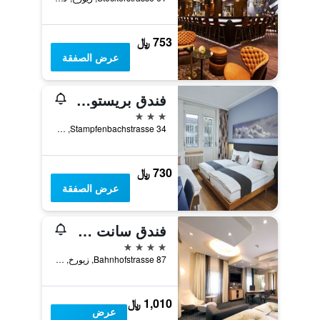
753 ﷼
عرض الصفقة
فندق بريستول زوريخ
3 نجوم
Stampfenbachstrasse 34, زيورخ, كانتون زيورخ, سويسرا
730 ﷼
عرض الصفقة
فندق سانت غوتهارد
4 نجوم
Bahnhofstrasse 87, زيورخ, كانتون زيورخ, سويسرا
1,010 ﷼
عرض