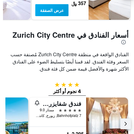
357 ﷼
عرض الصفقة
أسعار الفنادق في Zurich City Centre
الفنادق الواقعة في منطقة Zurich City Centre مُصنفة حسب
السعر وفئة الفندق. لقد قمنا أيضًا بتسليط الضوء على الفنادق
الأكثر شهرة والأفضل قيمة ضمن كل فئة فندق.
4 نجوم
4 نجوم أو أكثر
فندق شفايزرهوف زوريخ
5 نجوم
ممتاز 9.0
Bahnhofplatz 7, زيورخ, كانتون زيورخ, سويسرا
2,295 ﷼