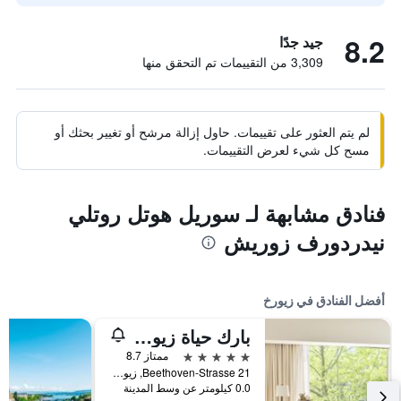
8.2
جيد جدًا
3,309 من التقييمات تم التحقق منها
لم يتم العثور على تقييمات. حاول إزالة مرشح أو تغيير بحثك أو
مسح كل شيء لعرض التقييمات.
فنادق مشابهة لـ سوريل هوتل روتلي
نيدردورف زوريش
أفضل الفنادق في زيورخ
بارك حياة زيوريخ
5 نجوم
ممتاز 8.7
Beethoven-Strasse 21, زيورخ, كانتون زيورخ, سويسرا
0.0 كيلومتر عن وسط المدينة