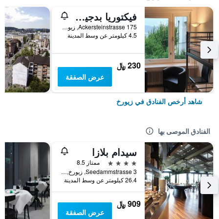
فيكتوريا بدجيت هوستل
175 Ackersteinstrasse, زيورخ, كانتون زيورخ, سويسرا
4.5 كيلومتر عن وسط المدينة
230 ﷼
عرض الصفقة
شاهد أرخص الفنادق في زيورخ
الفنادق الموصى بها
سيدام بلازا
4 نجوم
ممتاز 8.5
Seedammstrasse 3, زيورخ, كانتون زيورخ, سويسرا
26.4 كيلومتر عن وسط المدينة
909 ﷼
عرض الصفقة