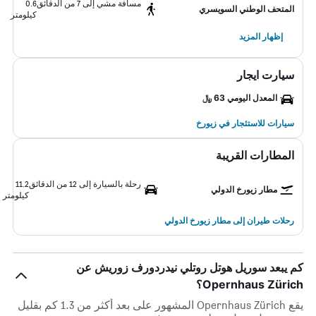
مسافة مشي إلى 7 من الدقائق
0.6
المتحف الوطني السويسري
كيلومتر
إظهار المزيد
سيارت ايجار
المعدل اليومي 63 ﷼
سيارات للاستئجار في زيورخ
المطارات القريبة
رحلة بالسيارة إلى 12 من الدقائق
11.2
مطار زيورخ الدولي
كيلومتر
رحلات طيران إلى مطار زيورخ الدولي
كم يبعد سوريل هوتل روتلي نيدردورف زوريش عن
Opernhaus Zürich؟
يقع Opernhaus Zürich المشهور على بعد أكثر من 1.3 كم بقليل