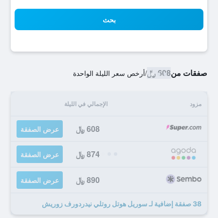
بحث
صفقات من
608 ﷼
/
أرخص سعر الليلة الواحدة
مزود
الإجمالي في الليلة
608 ﷼
عرض الصفقة
874 ﷼
عرض الصفقة
890 ﷼
عرض الصفقة
38 صفقة إضافية لـ سوريل هوتل روتلي نيدردورف زوريش