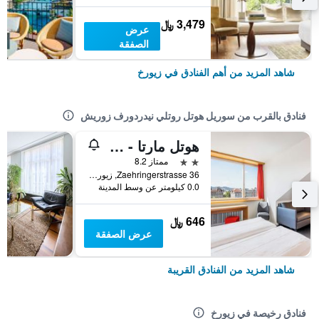
3,479 ﷼
عرض
الصفقة
شاهد المزيد من أهم الفنادق في زيورخ
فنادق بالقرب من سوريل هوتل روتلي نيدردورف زوريش
هوتل مارتا - 195فإيهي أركيتكتر إن تزوريخز فيبرانت أولد تاون، نير مين ستيشن
2 نجمتين
ممتاز 8.2
Zaehringerstrasse 36, زيورخ, كانتون زيورخ, سويسرا
0.0 كيلومتر عن وسط المدينة
646 ﷼
عرض الصفقة
شاهد المزيد من الفنادق القريبة
فنادق رخيصة في زيورخ