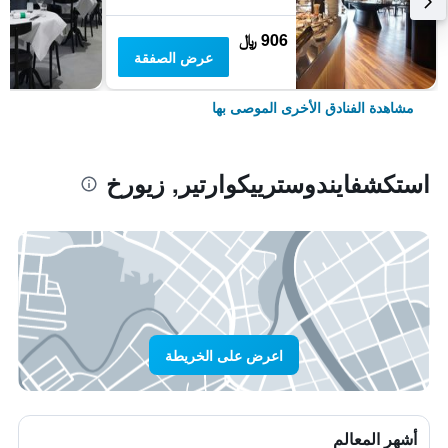
906 ﷼
عرض الصفقة
مشاهدة الفنادق الأخرى الموصى بها
استكشفايندوسترييكوارتير, زيورخ
اعرض على الخريطة
أشهر المعالم