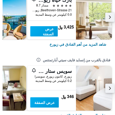
5 نجوم
ممتاز 8.7
Beethoven-Strasse 21, زيورخ, كانتون زيورخ, سويسرا
0.0 كيلومتر عن وسط المدينة
3,425 ﷼
عرض
الصفقة
شاهد المزيد من أهم الفنادق في زيورخ
فنادق بالقرب من إنسايد فايف سيتي أبارتمنتس
سويس ستار لونجستريت
زيورخ, كانتون زيورخ, سويسرا
0.2 كيلومتر عن وسط المدينة
346 ﷼
عرض الصفقة