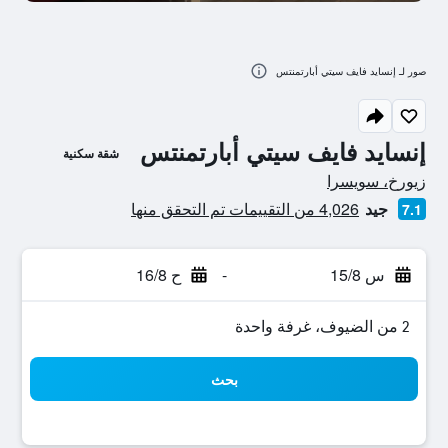
صور لـ إنسايد فايف سيتي أبارتمنتس
إنسايد فايف سيتي أبارتمنتس
شقة سكنية
تقييم فئة 0
زيورخ، سويسرا
جيد
4,026 من التقييمات تم التحقق منها
7.1
س 15/8
-
ح 16/8
2 من الضيوف، غرفة واحدة
بحث