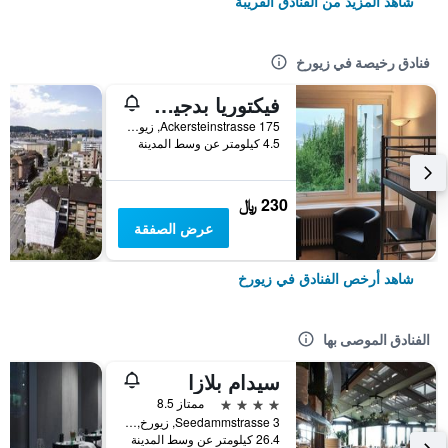
شاهد المزيد من الفنادق القريبة
فنادق رخيصة في زيورخ
فيكتوريا بدجيت هوستل
175 Ackersteinstrasse, زيورخ, كانتون زيورخ, سويسرا
4.5 كيلومتر عن وسط المدينة
230 ﷼
عرض الصفقة
شاهد أرخص الفنادق في زيورخ
الفنادق الموصى بها
سيدام بلازا
4 نجوم
ممتاز 8.5
Seedammstrasse 3, زيورخ, كانتون زيورخ, سويسرا
26.4 كيلومتر عن وسط المدينة