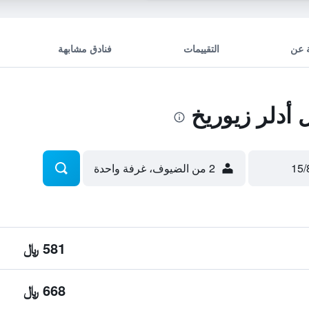
 عن
التقييمات
فنادق مشابهة
أدلر زيوريخ
2 من الضيوف، غرفة واحدة
581 ﷼
668 ﷼