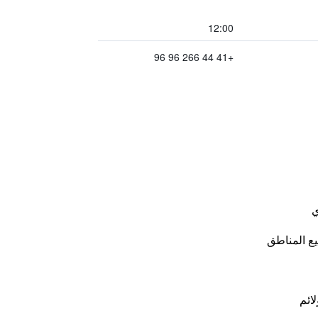
12:00
+41 44 266 96 96
ي
ع المناطق
لائم