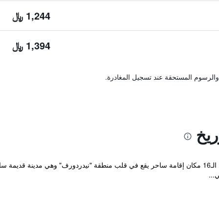
1,244 ﷼
1,394 ﷼
والرسوم المستحقة عند تسجيل المغادرة.
ريخ
يعتبر فندق أدلر الذي يعود تاريخه إلى القرن الـ16 مكان إقامة ساحر يقع في قلب منطقة "نيدردورف" و
...