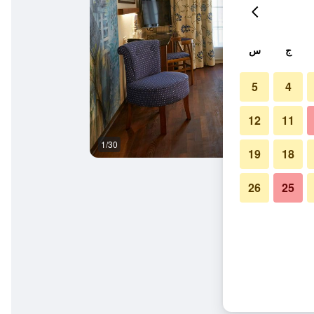
ج
س
5
4
12
11
1/30
آخر
19
18
26
25