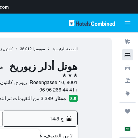
.com
رحلات طيران
الصفحة الرئيسية
سويسرا
38,012
كانتون ز
فنادق
هوتل أدلر زيوريخ
سيارات
فن
3 نجوم
حزم العروض
Rosengasse 10, 8001, زيورخ, كانتون زيورخ, سويسرا
+41 44 266 96 96
استكشاف
ممتاز
3,389 من التقييمات تم التحقق منها
8.9
رحلات
ج 14/8
-
العَرَبِيَّة
2 من الضيوف، غرفة واحدة