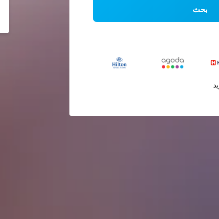
بحث
يد