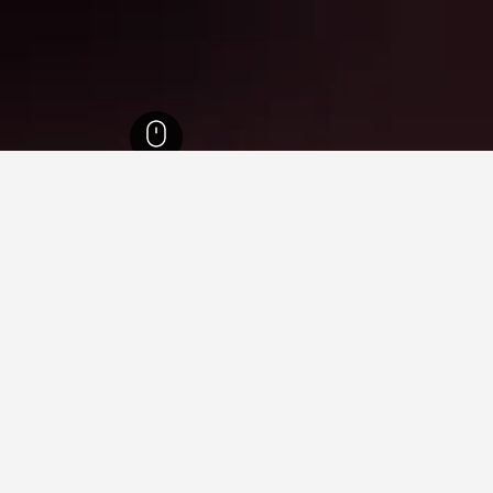
يورخ
1,656
وادنسويل
9
وادنسويل، سويسرا
 سعرًا في وادنسويل التي وجدناها للتواريخ المحددة. نظرًا لأن الأسعا
يد لمقارنة الأسعار.