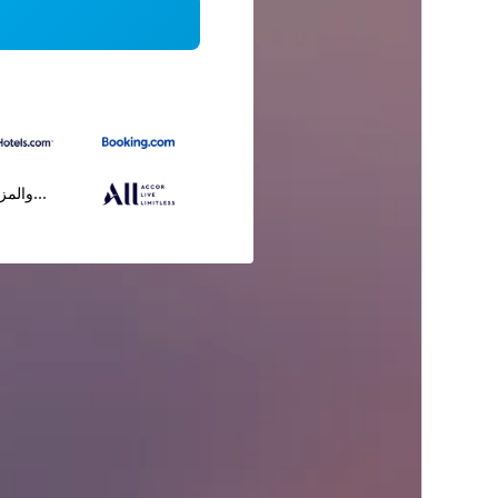
...والمز