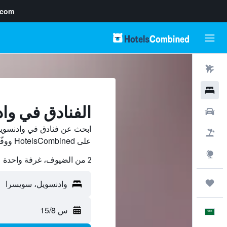
.com
رحلات طيران
فنادق
الفنادق في وا
سيارات
ابحث عن فنادق في وادنسويل
حزم العروض
على HotelsCombined ووفّر.
استكشاف
2 من الضيوف، غرفة واحدة
رحلات
س 15/8
العَرَبِيَّة