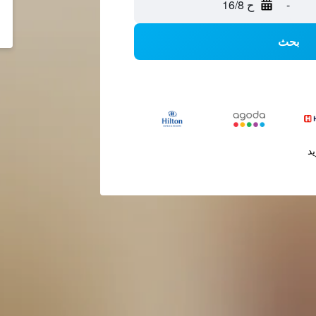
-
ح 16/8
بحث
يد