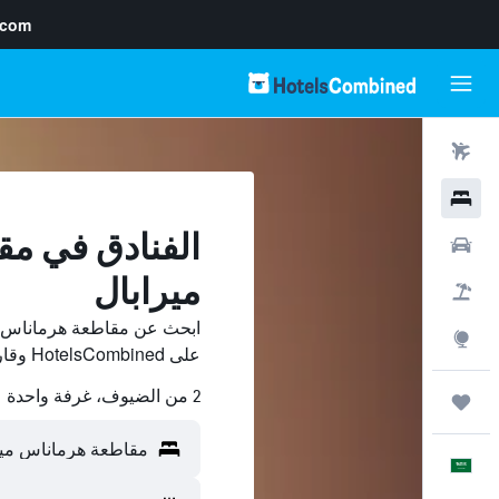
.com
رحلات طيران
فنادق
الفنادق في م
سيارات
ميرابال
حزم العروض
ابحث عن مقاطعة هرماناس م
استكشاف
على HotelsCombined وقارن بينها ووفّر.
2 من الضيوف، غرفة واحدة
رحلات
العَرَبِيَّة