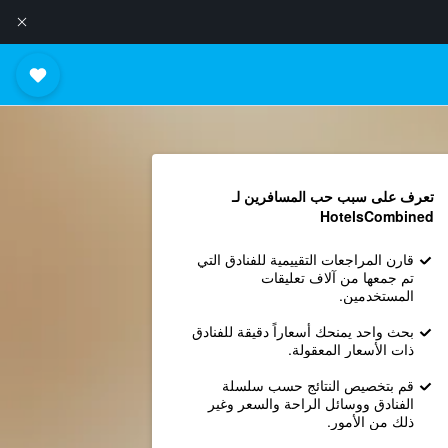
تعرف على سبب حب المسافرين لـ
HotelsCombined
قارن المراجعات التقييمية للفنادق التي
تم جمعها من آلاف تعليقات
المستخدمين.
بحث واحد يمنحك أسعاراً دقيقة للفنادق
ذات الأسعار المعقولة.
قم بتخصيص النتائج حسب سلسلة
الفنادق ووسائل الراحة والسعر وغير
ذلك من الأمور.