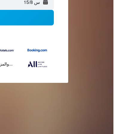
س 15/8
...والمز