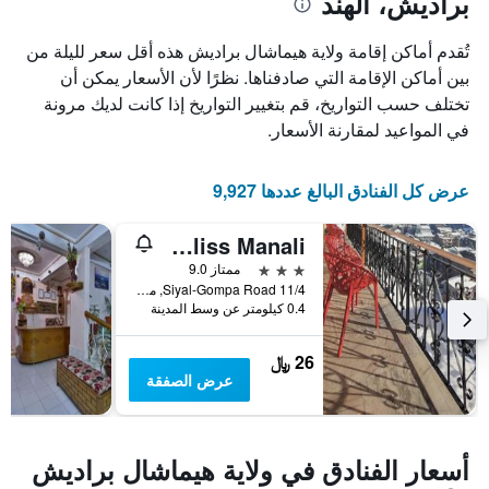
براديش، الهند
تُقدم أماكن إقامة ولاية هيماشال براديش هذه أقل سعر لليلة من
بين أماكن الإقامة التي صادفناها. نظرًا لأن الأسعار يمكن أن
تختلف حسب التواريخ، قم بتغيير التواريخ إذا كانت لديك مرونة
في المواعيد لمقارنة الأسعار.
عرض كل الفنادق البالغ عددها 9,927
Hotel Ambika Bliss Manali
3 نجوم
ممتاز 9.0
11/4 Siyal-Gompa Road, مانالى, الهند
0.4 كيلومتر عن وسط المدينة
26 ﷼
عرض الصفقة
أسعار الفنادق في ولاية هيماشال براديش