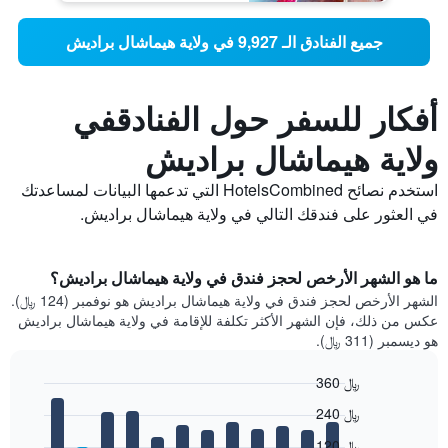
جميع الفنادق الـ 9,927 في ولاية هيماشال براديش
أفكار للسفر حول الفنادقفي
ولاية هيماشال براديش
استخدم نصائح HotelsCombined التي تدعمها البيانات لمساعدتك
في العثور على فندقك التالي في ولاية هيماشال براديش.
ما هو الشهر الأرخص لحجز فندق في ولاية هيماشال براديش؟
الشهر الأرخص لحجز فندق في ولاية هيماشال براديش هو نوفمبر (124 ﷼).
عكس من ذلك، فإن الشهر الأكثر تكلفة للإقامة في ولاية هيماشال براديش
هو ديسمبر (311 ﷼).
360 ﷼
Bar
Chart
240 ﷼
graphic.
chart
with
120 ﷼