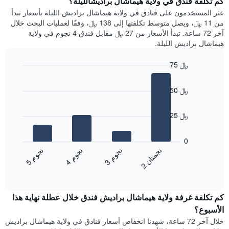
كم تكلفة فندق في ولاية هيماشال براديشالليلة؟
Y
غرفة
عثر المستخدمون على فنادق في ولاية هيماشال براديش الليلة بأسعار تبدأ
الذي
كل
من 11 ﷼، ويصل متوسط تكلفتها إلى 138 ﷼، وفقًا لعمليات البحث خلال
يعرض
يوم
آخر 72 ساعة. تبدأ الأسعار من 27 ﷼ مقابل فندق 4 نجوم في ولاية
متوسط
في
هيماشال براديش الليلة.
سعر
الأسبوع
غرفة
يتضمن
75 ﷼
المخطط
Bar
1
Chart
graphic.
chart
محور
50 ﷼
with
X
4
الذي
bars.
25 ﷼
يعرض
أيام
يعرض
الأسبوع.
المخطط
0
يتضمن
التالي
ن
ن
ن
م
ن
م
ن
م
المخطط
متوسط
3
ج
و
4
ج
و
5
ج
و
2
ج
م
ت
ا
التالي
End
سعر
1
of
الغرفة
interactive
محور
هذه
chart
Y
كم تكلفة غرفة ولاية هيماشال براديش فندق خلال عطلة نهاية هذا
الليلة
الذي
الذي
الأسبوع؟
يعرض
عُثر
خلال آخر 72 ساعة، شهدنا انخفاض أسعار فنادق في ولاية هيماشال براديش
متوسط
عليه