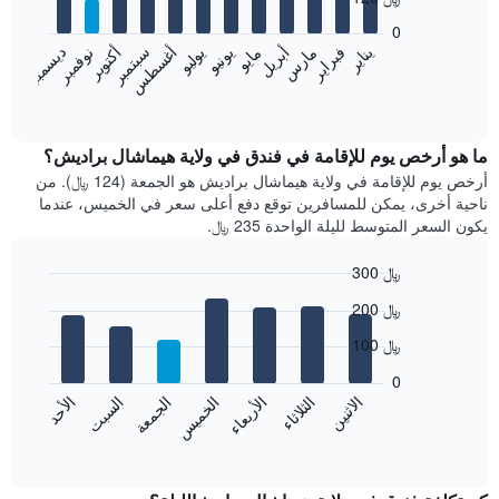
12
bars.
0
فبراير
مايو
أغسطس
نوفمبر
يناير
أبريل
يوليو
أكتوبر
مارس
يونيو
سبتمبر
ديسمبر
يعرض
المخطط
End
of
التالي
interactive
متوسط
chart
سعر
ما هو أرخص يوم للإقامة في فندق في ولاية هيماشال براديش؟
غرفة
أرخص يوم للإقامة في ولاية هيماشال براديش هو الجمعة (124 ﷼). من
كل
ناحية أخرى، يمكن للمسافرين توقع دفع أعلى سعر في الخميس، عندما
شهر
يكون السعر المتوسط لليلة الواحدة 235 ﷼.
يتضمن
المخطط
300 ﷼
1
Bar
محور
Chart
200 ﷼
graphic.
chart
X
with
الذي
100 ﷼
7
يعرض
bars.
0
الشهور.
الاثنين
الثلاثاء
الأربعاء
الخميس
الجمعة
السبت
الأحد
يتضمن
يعرض
المخطط
المخطط
End
التالي
of
التالي
interactive
1
متوسط
chart
محور
سعر