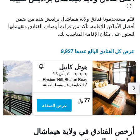
1
محور
X
محور
Y
الذي
قيّم مستخدمونا فنادق ولاية هيماشال براديش هذه من ضمن
الذي
يعرض
عدد
يعرض
أفضل الأماكن للإقامة. تأكد من قراءة أوصاف الفنادق وتقييماتها
الأيام
متوسط
للعثور على مكان الإقامة المناسب لك.
قبل
سعر
غرفة
الإقامة
في
يتضمن
عرض كل الفنادق البالغ عددها 9,927
عطلة
المخطط
نهاية
التالي
هوتل كابيل
1
هذا
محور
الأسبوع
3 نجوم
لا بأس 5.3
Y
خلال
Elysium Hill, Bharari Road, شيملا, الهند
آخر
الذي
1.3 كيلومتر عن وسط المدينة
3
يعرض
أيام
متوسط
77 ﷼
سعر
عرض الصفقة
غرفة
أرخص الفنادق في ولاية هيماشال