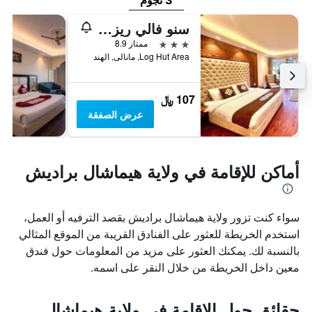
3 نجوم
سنو فالي ريزورتس
3 نجوم
ممتاز 8.9
Log Hut Area, مانالى, الهند
107 ﷼
عرض الصفقة
أماكن للإقامة في ولاية هيماشال براديش
سواء كنت تزور ولاية هيماشال براديش بقصد الترفيه أو العمل،
استخدم الخريطة للعثور على الفنادق القريبة من الموقع المثالي
بالنسبة لك. يمكنك العثور على مزيد من المعلومات حول فندق
معين داخل الخريطة من خلال النقر على اسمه.
حقائق حول الإقامة في ولاية هيماشال