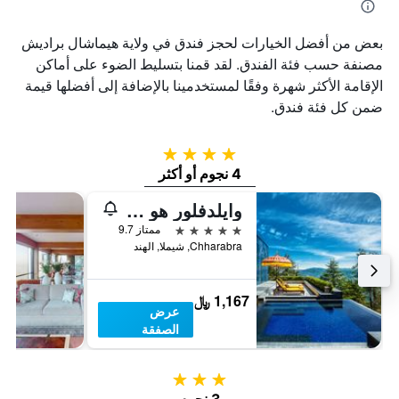
بعض من أفضل الخيارات لحجز فندق في ولاية هيماشال براديش
مصنفة حسب فئة الفندق. لقد قمنا بتسليط الضوء على أماكن
الإقامة الأكثر شهرة وفقًا لمستخدمينا بالإضافة إلى أفضلها قيمة
ضمن كل فئة فندق.
4 نجوم
4 نجوم أو أكثر
وايلدفلور هو ، آن أوبيروي ريزورت، شيملا
5 نجوم
ممتاز 9.7
Chharabra, شيملا, الهند
1,167 ﷼
عرض
الصفقة
3 نجوم