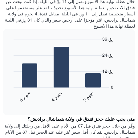
خلال عطلة نهاية هذا الأسبوع تصل إلى 11 ﷼في الليلة. إذا كنت تبحث عن
سعر
خلال
فندق ثلاث نجوم لعطلة نهاية هذا الأسبوع تحديدًا، فقد عثر مستخدمونا على
غرفة
آخر
أسعار منخفضة تصل إلى 11 ﷼ في الليلة. مقابل فندق 4 نجوم في ولاية
3
هيماشال براديش، عُثر مؤخرًا على أرخص سعر والذي كان 31 ﷼في الليلة
أيام
لعطلة نهاية هذا الأسبوع.
مع
التصنيف
36 ﷼
حسب
النجوم
Bar
Chart
graphic.
يتضمن
chart
24 ﷼
with
المخطط
3
1
bars.
محور
12 ﷼
X
يعرض
التي
المخطط
تعرض
0
التالي
فئات
ن
م
ن
م
ن
م
متوسط
الفنادق
3
ج
و
4
ج
و
5
ج
و
End
سعر
بالنجوم.
of
الغرفة
interactive
يتضمن
خلال
chart
المخطط
متى يجب عليك حجز فندق في ولاية هيماشال براديش؟
عطلة
1
نهاية
وفّر من خلال حجز فندق قبل 67 من الأيام على الأقل من رحلتك إلى ولاية
محور
هذا
هيماشال براديش. لقد كان أقل سعر عُثر عليه عند الحجز قبل 67 من الأيام
Y
الأسبوع