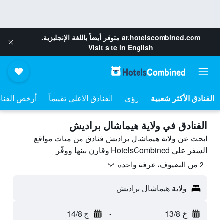
ar.hotelscombined.com
متوفر أيضاً باللغة الإنجليزية.
Visit site in English
رؤى
الفنادق الأعلى تقييماً
أرخص الفنا
الفنادق في ولاية هيماشال براديش
ابحث عن ولاية هيماشال براديش فنادق من مئات مواقع
السفر على HotelsCombined وقارن بينها ووفّر.
2 من الضيوف، غرفة واحدة
ولاية هيماشال براديش
خ 13/8
-
ج 14/8