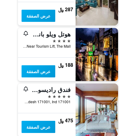
287 ﷼
عرض الصفقة
هوتل ويلو بانكس، مول رود شيملا
4 نجوم
Near Tourism Lift, The Mall, شيملا, الهند
188 ﷼
عرض الصفقة
فندق راديسون شيملا
5 نجوم
171001 Goodwood Estate, Lower Bharari,Shimla Himachal Pradesh 171001, Ind, شيملا, الهند
475 ﷼
عرض الصفقة