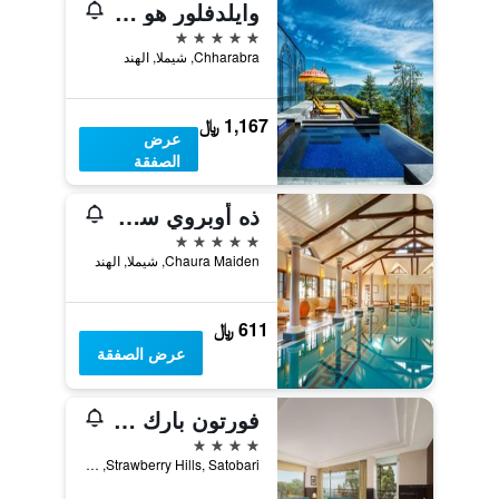
وايلدفلور هو ، آن أوبيروي ريزورت، شيملا
5 نجوم
Chharabra, شيملا, الهند
1,167 ﷼
عرض
الصفقة
ذه أوبروي سيسل
5 نجوم
Chaura Maiden, شيملا, الهند
611 ﷼
عرض الصفقة
فورتون بارك موكشا، مكليودجانج - ميمبر آي تي سي هوتلز غروب
4 نجوم
Strawberry Hills, Satobari, دهارامشالا, الهند