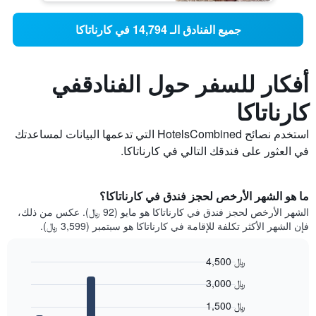
جميع الفنادق الـ 14,794 في كارناتاكا
أفكار للسفر حول الفنادقفي
كارناتاكا
استخدم نصائح HotelsCombined التي تدعمها البيانات لمساعدتك
في العثور على فندقك التالي في كارناتاكا.
ما هو الشهر الأرخص لحجز فندق في كارناتاكا؟
الشهر الأرخص لحجز فندق في كارناتاكا هو مايو (92 ﷼). عكس من ذلك،
فإن الشهر الأكثر تكلفة للإقامة في كارناتاكا هو سبتمبر (3,599 ﷼).
4,500 ﷼
Bar
Chart
3,000 ﷼
graphic.
chart
with
1,500 ﷼
12