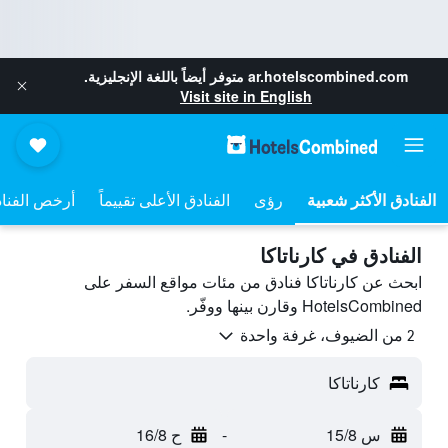
ar.hotelscombined.com
متوفر أيضاً باللغة الإنجليزية.
Visit site in English
رؤى
الفنادق الأعلى تقييماً
أرخص الفنا
الفنادق في كارناتاكا
ابحث عن كارناتاكا فنادق من مئات مواقع السفر على
HotelsCombined وقارن بينها ووفّر.
2 من الضيوف، غرفة واحدة
كارناتاكا
س 15/8
-
ح 16/8