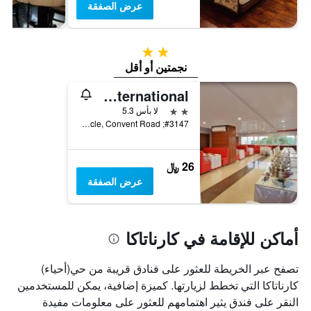
عرض الصفقة
2 نجمتين
نجمتين أو أقل
Hotel M.B. International
2 نجمتين
لا بأس 5.3
#3147; Bangalore-Nilgiri Road, Near Five-Light Circle, Convent Road, ميسور, الهند
26 ﷼
عرض الصفقة
أماكن للإقامة في كارناتاكا
تصفح عبر الخريطة للعثور على فنادق قريبة من حي(أحياء)
كارناتاكا التي تخطط لزيارتها. كميزة إضافية، يمكن للمستخدمين
النقر على فندق يثير اهتمامهم للعثور على معلومات مفيدة