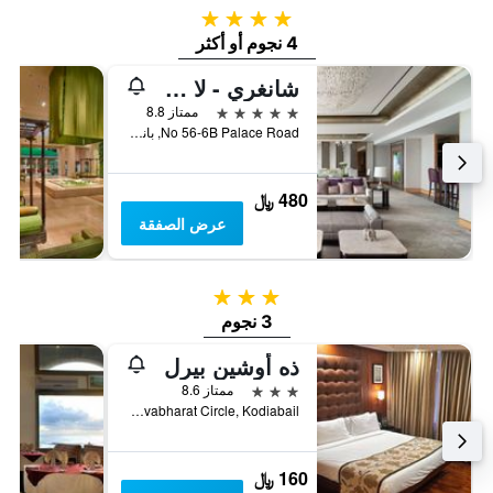
4 نجوم
4 نجوم أو أكثر
شانغري - لا هوتيل، بانغالور
5 نجوم
ممتاز 8.8
No 56-6B Palace Road, بانغالور, الهند
480 ﷼
عرض الصفقة
3 نجوم
3 نجوم
ذه أوشين بيرل
3 نجوم
ممتاز 8.6
Navabharat Circle, Kodiabail, بنجالور, الهند
160 ﷼