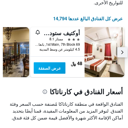
للتواريخ الأخرى.
عرض كل الفنادق البالغ عددها 14,794
أوكتيف ستوديو هوتل
3 نجوم
ممتاز 8.1
69 1st Main, 7th Block, بانغالور, الهند
4.5 كيلومتر عن وسط المدينة
48 ﷼
عرض الصفقة
أسعار الفنادق في كارناتاكا
الفنادق الواقعة في منطقة كارناتاكا مُصنفة حسب السعر وفئة
الفندق. لنوفر المزيد من المعلومات المفيدة، قمنا أيضًا بتحديد
أماكن الإقامة الأكثر شهرة والأفضل قيمة ضمن كل فئة فندق.