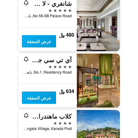
شانغري - لا هوتيل، بانغالور
5 نجوم
No 56-6B Palace Road, بانغالور, الهند
480 ﷼
عرض الصفقة
آي تي سي جاردينيا، أحد فنادق لوكشري كولكشن، بينغالورو
5 نجوم
No.1, Residency Road, بانغالور, الهند
634 ﷼
عرض الصفقة
كلاب ماهندرا فيراجبيت
4 نجوم
Palangala Village, Karada Post, فيراراجندرابت, الهند