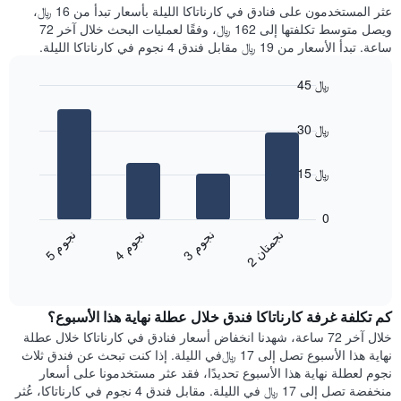
غرفة
عثر المستخدمون على فنادق في كارناتاكا الليلة بأسعار تبدأ من 16 ﷼،
الذي
كل
ويصل متوسط تكلفتها إلى 162 ﷼، وفقًا لعمليات البحث خلال آخر 72
يعرض
يوم
ساعة. تبدأ الأسعار من 19 ﷼ مقابل فندق 4 نجوم في كارناتاكا الليلة.
متوسط
في
سعر
الأسبوع
45 ﷼
غرفة
يتضمن
Bar
المخطط
Chart
graphic.
chart
1
30 ﷼
with
محور
4
X
bars.
15 ﷼
الذي
يعرض
يعرض
أيام
المخطط
0
الأسبوع.
التالي
ن
ن
ن
م
ن
م
ن
م
يتضمن
متوسط
3
ج
و
4
ج
و
5
ج
و
2
ج
م
ت
ا
المخطط
End
سعر
of
التالي
الغرفة
interactive
1
هذه
chart
محور
كم تكلفة غرفة كارناتاكا فندق خلال عطلة نهاية هذا الأسبوع؟
الليلة
Y
الذي
خلال آخر 72 ساعة، شهدنا انخفاض أسعار فنادق في كارناتاكا خلال عطلة
الذي
عُثر
نهاية هذا الأسبوع تصل إلى 17 ﷼في الليلة. إذا كنت تبحث عن فندق ثلاث
يعرض
عليه
نجوم لعطلة نهاية هذا الأسبوع تحديدًا، فقد عثر مستخدمونا على أسعار
متوسط
خلال
منخفضة تصل إلى 17 ﷼ في الليلة. مقابل فندق 4 نجوم في كارناتاكا، عُثر
سعر