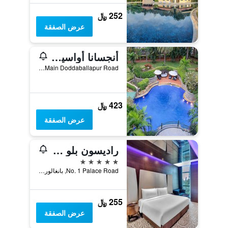
252 ﷼
عرض الصفقة
أنجسانا أواسيس سبا آند ريزورت
Main Doddaballapur Road, بانغالور, الهند
423 ﷼
عرض الصفقة
راديسون بلو أتريا بنغالور
5 نجوم
No. 1 Palace Road, بانغالور, الهند
255 ﷼
عرض الصفقة