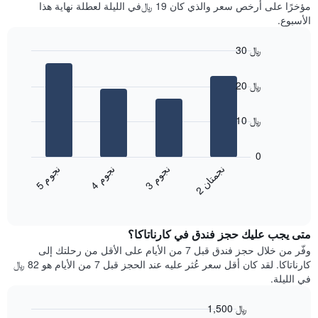
آخر
مؤخرًا على أرخص سعر والذي كان 19 ﷼في الليلة لعطلة نهاية هذا
غرفة
3
الأسبوع.
أيام
مع
30 ﷼
التصنيف
Bar
حسب
Chart
graphic.
chart
النجوم
20 ﷼
with
يتضمن
4
المخطط
bars.
10 ﷼
1
محور
يعرض
X
المخطط
0
التي
التالي
ن
ن
ن
م
ن
م
ن
م
تعرض
متوسط
3
ج
و
4
ج
و
5
ج
و
2
ج
م
ت
ا
فئات
End
سعر
of
الفنادق
الغرفة
interactive
بالنجوم.
خلال
chart
يتضمن
متى يجب عليك حجز فندق في كارناتاكا؟
عطلة
المخطط
نهاية
وفّر من خلال حجز فندق قبل 7 من الأيام على الأقل من رحلتك إلى
1
هذا
كارناتاكا. لقد كان أقل سعر عُثر عليه عند الحجز قبل 7 من الأيام هو 82 ﷼
محور
الأسبوع
في الليلة.
Y
الذي
الذي
عُثر
1,500 ﷼
يعرض
عليه