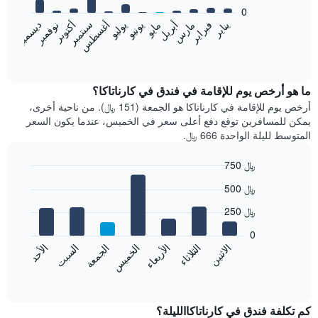
bars.
0
فبراير
مايو
أغسطس
نوفمبر
يناير
أبريل
يوليو
أكتوبر
مارس
يونيو
سبتمبر
ديسمبر
يعرض
المخطط
End
of
التالي
interactive
متوسط
chart
سعر
ما هو أرخص يوم للإقامة في فندق في كارناتاكا؟
غرفة
أرخص يوم للإقامة في كارناتاكا هو الجمعة (151 ﷼). من ناحية أخرى،
كل
يمكن للمسافرين توقع دفع أعلى سعر في الخميس، عندما يكون السعر
شهر
المتوسط لليلة الواحدة 666 ﷼.
يتضمن
المخطط
750 ﷼
1
Bar
محور
Chart
500 ﷼
graphic.
chart
X
with
الذي
250 ﷼
7
يعرض
bars.
0
الشهور.
الاثنين
الثلاثاء
الأربعاء
الخميس
الجمعة
السبت
الأحد
يتضمن
يعرض
المخطط
المخطط
End
التالي
of
التالي
interactive
1
متوسط
chart
محور
سعر
كم تكلفة فندق في كارناتاكاالليلة؟
Y