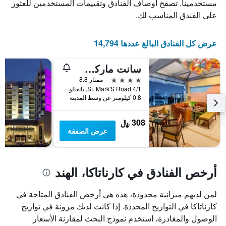
الذي
يعرض
مستخدمينا. تصفح أوصاف الفنادق وتقييمات المستخدمين للعثور
عدد
يعرض
على الفندق المناسب لك.
الأيام
متوسط
قبل
سعر
غرفة
الإقامة
عرض كل الفنادق البالغ عددها 14,794
في
يتضمن
عطلة
المخطط
سانت ماركس هوتل بينجالورو، إه ميمبر أوف راديسون إنديفيدوالز
نهاية
التالي
1
هذا
4 نجوم
ممتاز 8.8
محور
الأسبوع
4/1 St. Mark'S Road, بانغالور, الهند
Y
خلال
0.8 كيلومتر عن وسط المدينة
آخر
الذي
3
يعرض
308 ﷼
أيام
متوسط
عرض الصفقة
سعر
غرفة
أرخص الفنادق في كارناتاكا، الهند
لمن لديهم ميزانية محدودة، هذه هي أرخص الفنادق المتاحة في
كارناتاكا في التواريخ المحددة. إذا كانت لديك مرونة في تواريخ
الوصول والمغادرة، استخدم نموذج البحث لمقارنة الأسعار