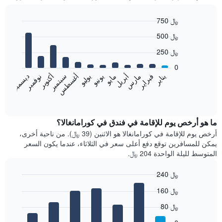
750 ﷼
Bar
Chart
500 ﷼
graphic.
chart
with
250 ﷼
12
bars.
0
فبراير
مايو
أغسطس
نوفمبر
يناير
أبريل
يوليو
أكتوبر
مارس
يونيو
سبتمبر
ديسمبر
يعرض
المخطط
End
of
التالي
interactive
متوسط
chart
سعر
ما هو أرخص يوم للإقامة في فندق في كورامانغالا؟
غرفة
أرخص يوم للإقامة في كورامانغالا هو الاثنين (39 ﷼). من ناحية أخرى،
كل
يمكن للمسافرين توقع دفع أعلى سعر في الثلاثاء، عندما يكون السعر
شهر
المتوسط لليلة الواحدة 204 ﷼.
يتضمن
المخطط
240 ﷼
1
Bar
محور
Chart
160 ﷼
graphic.
chart
X
with
الذي
80 ﷼
7
يعرض
bars.