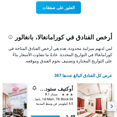
عطلة
المخطط
نهاية
العثور على صفقات
1
هذا
محور
الأسبوع
Y
الذي
الذي
عُثر
يعرض
عليه
متوسط
خلال
أرخص الفنادق في كورامانغالا، بانغالور
سعر
آخر
الغرفة
3
لمن لديهم ميزانية محدودة، هذه هي أرخص الفنادق المتاحة في
هذه
أيام
الليلة
كورامانغالا في التواريخ المحددة. عادةً ما تتفاوت الأسعار بناءً
مع
الذي
التصنيف
على التواريخ المختارة وتصنيف نجوم الفندق وموقعه.
عُثر
حسب
عليه
النجوم
خلال
يتضمن
عرض كل الفنادق البالغ عددها 367
آخر
المخطط
3
1
أوكتيف ستوديو هوتل
أيام
محور
3 نجوم
ممتاز 8.1
X
69 1st Main, 7th Block, بانغالور, الهند
الذي
4.5 كيلومتر عن وسط المدينة
يعرض
فئات
الفنادق
48 ﷼