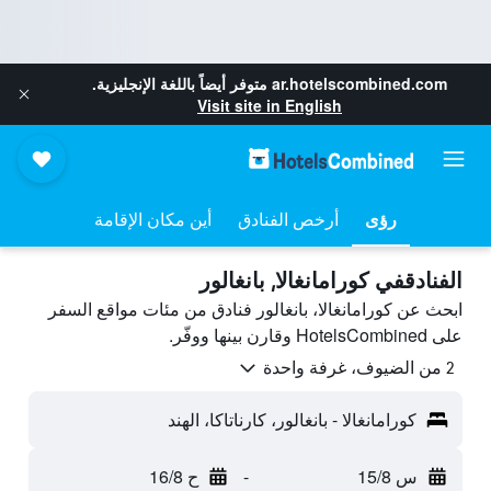
ar.hotelscombined.com
متوفر أيضاً باللغة الإنجليزية.
Visit site in English
رؤى
أرخص الفنادق
أين مكان الإقامة
الفنادقفي كورامانغالا, بانغالور
ابحث عن كورامانغالا، بانغالور فنادق من مئات مواقع السفر
على HotelsCombined وقارن بينها ووفّر.
2 من الضيوف، غرفة واحدة
كورامانغالا - بانغالور، كارناتاكا، الهند
س 15/8
-
ح 16/8