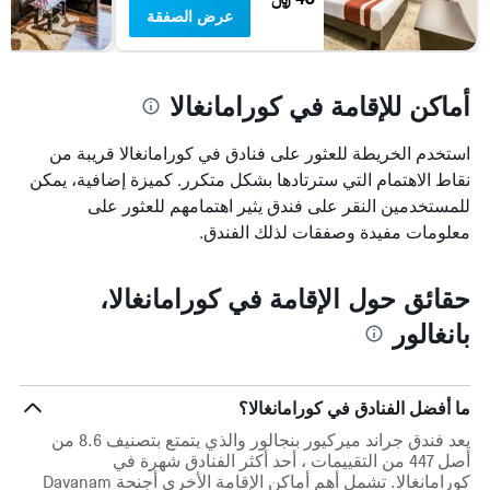
بالنجوم.
عرض الصفقة
يتضمن
المخطط
1
محور
أماكن للإقامة في كورامانغالا
Y
الذي
استخدم الخريطة للعثور على فنادق في كورامانغالا قريبة من
يعرض
متوسط
نقاط الاهتمام التي سترتادها بشكل متكرر. كميزة إضافية، يمكن
سعر
للمستخدمين النقر على فندق يثير اهتمامهم للعثور على
غرفة
معلومات مفيدة وصفقات لذلك الفندق.
في
عطلة
نهاية
حقائق حول الإقامة في كورامانغالا،
هذا
الأسبوع
بانغالور
خلال
آخر
3
أيام
ما أفضل الفنادق في كورامانغالا؟
يعد فندق جراند ميركيور بنجالور والذي يتمتع بتصنيف 8.6 من
أصل 447 من التقييمات ، أحد أكثر الفنادق شهرة في
كورامانغالا. تشمل أهم أماكن الإقامة الأخرى أجنحة Davanam