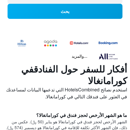
بحث
...والمزيد
أفكار للسفر حول الفنادقفي
كورامانغالا
استخدم نصائح HotelsCombined التي تدعمها البيانات لمساعدتك
في العثور على فندقك التالي في كورامانغالا.
ما هو الشهر الأرخص لحجز فندق في كورامانغالا؟
الشهر الأرخص لحجز فندق في كورامانغالا هو يناير (50 ﷼). عكس من
ذلك، فإن الشهر الأكثر تكلفة للإقامة في كورامانغالا هو ديسمبر (574 ﷼).