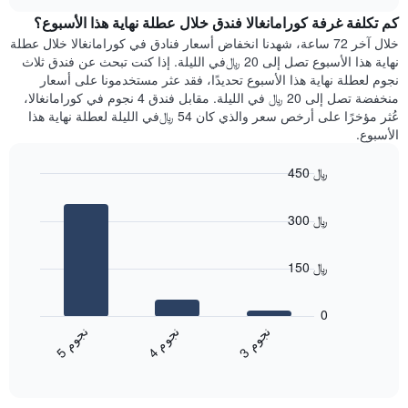
هذه
chart
محور
كم تكلفة غرفة كورامانغالا فندق خلال عطلة نهاية هذا الأسبوع؟
الليلة
Y
الذي
خلال آخر 72 ساعة، شهدنا انخفاض أسعار فنادق في كورامانغالا خلال عطلة
الذي
عُثر
نهاية هذا الأسبوع تصل إلى 20 ﷼في الليلة. إذا كنت تبحث عن فندق ثلاث
يعرض
عليه
نجوم لعطلة نهاية هذا الأسبوع تحديدًا، فقد عثر مستخدمونا على أسعار
متوسط
خلال
منخفضة تصل إلى 20 ﷼ في الليلة. مقابل فندق 4 نجوم في كورامانغالا،
سعر
آخر
عُثر مؤخرًا على أرخص سعر والذي كان 54 ﷼في الليلة لعطلة نهاية هذا
غرفة
3
الأسبوع.
أيام
مع
450 ﷼
التصنيف
Bar
حسب
Chart
graphic.
chart
النجوم
300 ﷼
with
يتضمن
3
المخطط
bars.
1
150 ﷼
محور
يعرض
X
المخطط
0
التي
التالي
ن
م
ن
م
ن
م
تعرض
متوسط
4
ج
و
3
ج
و
5
ج
و
فئات
End
سعر
of
الفنادق
الغرفة
interactive
بالنجوم.
خلال
chart
يتضمن