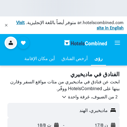
ar.hotelscombined.com
متوفر أيضاً باللغة الإنجليزية.
Visit
site in English
رؤى
أرخص الفنادق
أين مكان الإقامة
الفنادق في ماديخيري
ابحث عن فنادق في ماديخيري من مئات مواقع السفر وقارن
بينها على HotelsCombined ووفّر.
2 من الضيوف، غرفة واحدة
ماديخيري، الهند
ن 17/8
-
ث 18/8