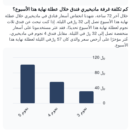
1
هذه
chart
محور
كم تكلفة غرفة ماديخيري فندق خلال عطلة نهاية هذا الأسبوع؟
الليلة
Y
الذي
خلال آخر 72 ساعة، شهدنا انخفاض أسعار فنادق في ماديخيري خلال عطلة
الذي
عُثر
نهاية هذا الأسبوع تصل إلى 32 ﷼في الليلة. إذا كنت تبحث عن فندق ثلاث
يعرض
عليه
نجوم لعطلة نهاية هذا الأسبوع تحديدًا، فقد عثر مستخدمونا على أسعار
متوسط
خلال
منخفضة تصل إلى 32 ﷼ في الليلة. مقابل فندق 4 نجوم في ماديخيري،
سعر
آخر
عُثر مؤخرًا على أرخص سعر والذي كان 57 ﷼في الليلة لعطلة نهاية هذا
غرفة
3
الأسبوع.
أيام
مع
120 ﷼
التصنيف
Bar
حسب
Chart
graphic.
chart
النجوم
80 ﷼
with
يتضمن
3
المخطط
bars.
1
40 ﷼
محور
يعرض
X
المخطط
0
التي
التالي
ن
م
ن
م
ن
م
تعرض
متوسط
4
ج
و
3
ج
و
5
ج
و
فئات
End
سعر
of
الفنادق
الغرفة
interactive
بالنجوم.
خلال
chart