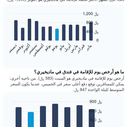
1,200 ﷼
Bar
Chart
800 ﷼
graphic.
chart
with
400 ﷼
12
bars.
0
فبراير
مايو
أغسطس
نوفمبر
يناير
أبريل
يوليو
أكتوبر
مارس
يونيو
سبتمبر
ديسمبر
يعرض
المخطط
End
of
التالي
interactive
متوسط
chart
سعر
ما هو أرخص يوم للإقامة في فندق في ماديخيري؟
غرفة
أرخص يوم للإقامة في ماديخيري هو السبت (583 ﷼). من ناحية أخرى،
كل
يمكن للمسافرين توقع دفع أعلى سعر في الخميس، عندما يكون السعر
شهر
المتوسط لليلة الواحدة 847 ﷼.
يتضمن
المخطط
900 ﷼
1
Bar
محور
Chart
600 ﷼
graphic.
chart
X
with
الذي
300 ﷼
7
يعرض
bars.