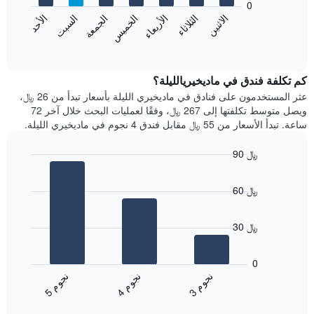
0
الشهور.
الاثنين
الثلاثاء
الأربعاء
الخميس
الجمعة
السبت
الأحد
يتضمن
يعرض
المخطط
المخطط
End
التالي
of
التالي
interactive
1
متوسط
chart
محور
سعر
كم تكلفة فندق في ماديخيريالليلة؟
Y
غرفة
عثر المستخدمون على فنادق في ماديخيري الليلة بأسعار تبدأ من 26 ﷼،
الذي
كل
ويصل متوسط تكلفتها إلى 267 ﷼، وفقًا لعمليات البحث خلال آخر 72
يعرض
يوم
ساعة. تبدأ الأسعار من 55 ﷼ مقابل فندق 4 نجوم في ماديخيري الليلة.
متوسط
في
سعر
الأسبوع
90 ﷼
غرفة
يتضمن
Bar
المخطط
Chart
graphic.
chart
1
60 ﷼
with
محور
3
X
bars.
الذي
30 ﷼
يعرض
يعرض
أيام
المخطط
0
الأسبوع.
التالي
ن
م
ن
م
ن
م
يتضمن
متوسط
3
ج
و
4
ج
و
5
ج
و
المخطط
End
سعر
of
التالي
الغرفة
interactive