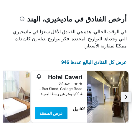
يتضمن
بالنجوم.
يتضمن
المخطط
1
المخطط
أرخص الفنادق في ماديخيري، الهند
1
محور
X
محور
في الوقت الحالي، هذه هي الفنادق الأقل سعرًا في ماديخيري
Y
الذي
الذي
يعرض
التي وجدناها للتواريخ المحددة. فكر بتواريخ بديلة إن كان ذلك
عدد
يعرض
ممكنًا لمقارنة الأسعار.
الأيام
متوسط
قبل
سعر
غرفة
الإقامة
عرض كل الفنادق البالغ عددها 946
في
يتضمن
عطلة
المخطط
Hotel Caveri
نهاية
التالي
1
هذا
2 نجمتين
جيد 6.4
محور
الأسبوع
Near Private Bus Stand, Collage Road, ماديخيري, الهند
Y
خلال
0.4 كيلومتر عن وسط المدينة
آخر
الذي
3
يعرض
52 ﷼
أيام
متوسط
عرض الصفقة
سعر
غرفة