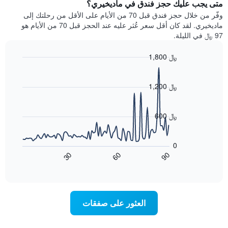
يتضمن
متى يجب عليك حجز فندق في ماديخيري؟
عطلة
المخطط
نهاية
وفّر من خلال حجز فندق قبل 70 من الأيام على الأقل من رحلتك إلى
1
هذا
ماديخيري. لقد كان أقل سعر عُثر عليه عند الحجز قبل 70 من الأيام هو
محور
الأسبوع
97 ﷼ في الليلة.
Y
الذي
الذي
عُثر
1,800 ﷼
يعرض
عليه
متوسط
Line
Chart
خلال
graphic.
chart
سعر
آخر
with
1,200 ﷼
الغرفة
3
90
هذه
أيام
data
الليلة
points.
مع
600 ﷼
الذي
التصنيف
عُثر
حسب
يعرض
عليه
النجوم
المخطط
0
خلال
التالي
يتضمن
60
90
30
آخر
كيفية
المخطط
End
3
of
1
تغير
interactive
أيام
سعر
محور
chart
X
غرفة
عند
الذي
العثور على صفقات
يعرض
اقتراب
تاريخ
فئات
الإقامة
الفنادق