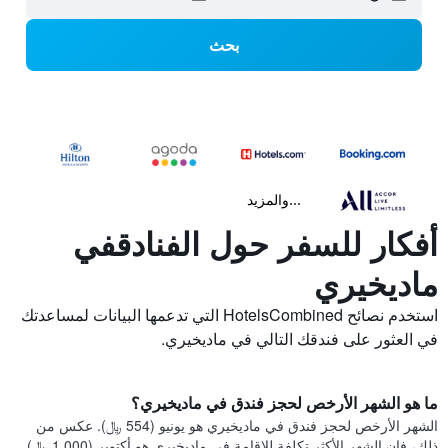
بحث
...والمزيد
أفكار للسفر حول الفنادقفي
ماديخيري
استخدم نصائح HotelsCombined التي تدعمها البيانات لمساعدتك
في العثور على فندقك التالي في ماديخيري.
ما هو الشهر الأرخص لحجز فندق في ماديخيري؟
الشهر الأرخص لحجز فندق في ماديخيري هو يونيو (554 ﷼). عكس من
ذلك، فإن الشهر الأكثر تكلفة للإقامة في ماديخيري هو أكتوبر (1,000 ﷼).