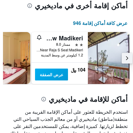
أماكن إقامة أخرى في ماديخيري
عرض كافة أماكن إقامة 946
Kstdc Hotel Mayura Valley View Madikeri
2 نجمتين
ممتاز 8.0
Near Raja S Seat Madikeri, ماديخيري, الهند
1.2 كيلومتر عن وسط المدينة
104 ﷼
عرض الصفقة
أماكن للإقامة في ماديخيري
استخدم الخريطة للعثور على أماكن الإقامة القريبة من
منطقة(مناطق) ماديخيري أو من معالم الجذب السياحي التي
تخطط لزيارتها. كميزة إضافية، يمكن للمستخدمين النقر على