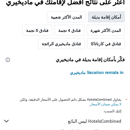
اعثر على نتائج أفضل لإقامتك في ماديخيري
أمكان إقامة بديلة
المدن الأكثر شعبية
المدن الأكثر شهرة
فنادق 4 نجمة
فنادق 5 نجمة
فنادق في كارناتاكا
فنادق ماديخيري الرائجة
فكّر بأمكان إقامة بديلة في ماديخيري
Vacation rentals in ماديخيري
*
يحاول HotelsCombined بشكل دائم الحصول على الأسعار الدقيقة، ولكن
لا يمكن ضمان الأسعار
.
إليك السبب:
HotelsCombined ليس البائع