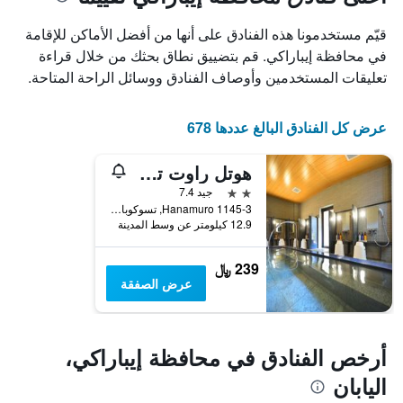
1
محور
X
محور
قيّم مستخدمونا هذه الفنادق على أنها من أفضل الأماكن للإقامة
Y
الذي
الذي
يعرض
في محافظة إيباراكي. قم بتضييق نطاق بحثك من خلال قراءة
عدد
يعرض
تعليقات المستخدمين وأوصاف الفنادق ووسائل الراحة المتاحة.
الأيام
متوسط
قبل
سعر
غرفة
الإقامة
عرض كل الفنادق البالغ عددها 678
في
يتضمن
عطلة
المخطط
هوتل راوت تسوكوبا
نهاية
التالي
1
هذا
2 نجمتين
جيد 7.4
محور
الأسبوع
1145-3 Hanamuro, تسوكوبا, اليابان
Y
خلال
12.9 كيلومتر عن وسط المدينة
آخر
الذي
3
يعرض
239 ﷼
أيام
متوسط
عرض الصفقة
سعر
غرفة
أرخص الفنادق في محافظة إيباراكي،
اليابان