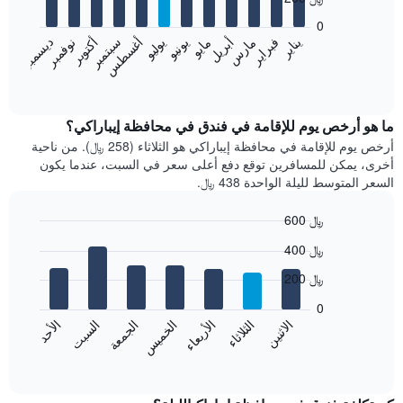
12
bars.
0
فبراير
مايو
أغسطس
نوفمبر
يناير
أبريل
يوليو
أكتوبر
مارس
يونيو
سبتمبر
ديسمبر
يعرض
المخطط
End
of
التالي
interactive
متوسط
chart
سعر
ما هو أرخص يوم للإقامة في فندق في محافظة إيباراكي؟
غرفة
أرخص يوم للإقامة في محافظة إيباراكي هو الثلاثاء (258 ﷼). من ناحية
كل
أخرى، يمكن للمسافرين توقع دفع أعلى سعر في السبت، عندما يكون
شهر
السعر المتوسط لليلة الواحدة 438 ﷼.
يتضمن
المخطط
600 ﷼
1
Bar
محور
Chart
400 ﷼
graphic.
chart
X
with
الذي
200 ﷼
7
يعرض
bars.
0
الشهور.
الاثنين
الثلاثاء
الأربعاء
الخميس
الجمعة
السبت
الأحد
يتضمن
يعرض
المخطط
المخطط
End
التالي
of
التالي
interactive
1
متوسط
chart
محور
سعر