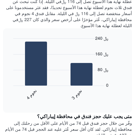
عطلة نهاية هذا الأسبوع تصل إلى 116 ﷼في الليلة. إذا كنت تبحث عن
سعر
خلال
فندق ثلاث نجوم لعطلة نهاية هذا الأسبوع تحديدًا، فقد عثر مستخدمونا على
غرفة
آخر
أسعار منخفضة تصل إلى 116 ﷼ في الليلة. مقابل فندق 4 نجوم في
3
محافظة إيباراكي، عُثر مؤخرًا على أرخص سعر والذي كان 227 ﷼في
أيام
الليلة لعطلة نهاية هذا الأسبوع.
مع
التصنيف
240 ﷼
حسب
النجوم
Bar
Chart
graphic.
يتضمن
chart
160 ﷼
with
المخطط
2
1
bars.
محور
80 ﷼
X
يعرض
التي
المخطط
تعرض
0
التالي
فئات
ن
م
ن
م
متوسط
الفنادق
3
ج
و
4
ج
و
End
سعر
بالنجوم.
of
الغرفة
interactive
يتضمن
خلال
chart
المخطط
متى يجب عليك حجز فندق في محافظة إيباراكي؟
عطلة
1
نهاية
وفّر من خلال حجز فندق قبل 74 من الأيام على الأقل من رحلتك إلى
محور
هذا
محافظة إيباراكي. لقد كان أقل سعر عُثر عليه عند الحجز قبل 74 من الأيام
Y
الأسبوع