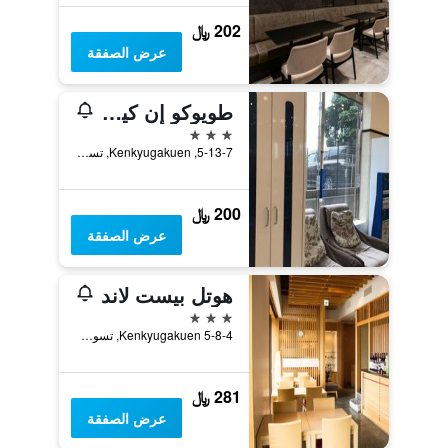
202 ﷼
عرض الصفقة
طويوكو إن كينكيو جاكوين إيكيماي
3 نجوم
5-13-7, Kenkyugakuen, تسوكوبا, اليابان
200 ﷼
عرض الصفقة
هوتل بيست لاند
3 نجوم
5-8-4 Kenkyugakuen, تسوكوبا, اليابان
281 ﷼
عرض الصفقة