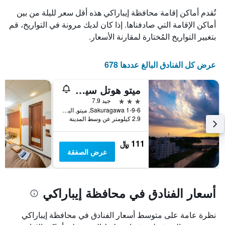
تُقدم أماكن إقامة محافظة إيباراكي هذه أقل سعر لليلة من بين
أماكن الإقامة التي صادفناها. إذا كان لديك مرونة في التواريخ، قم
بتغيير التواريخ المُختارة لمقارنة الأسعار.
عرض كل الفنادق البالغ عددها 678
ميتو هوتل سيزون
3 نجوم
جيد 7.9
1-9-6 Sakuragawa, ميتو, اليابان
2.9 كيلومتر عن وسط المدينة
111 ﷼
عرض الصفقة
أسعار الفنادق في محافظة إيباراكي
نظرة عامة على متوسط أسعار الفنادق في محافظة إيباراكي