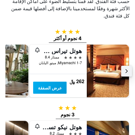
حسب فئة الفندق. لقد قمنا بتسليط الضوء على أماكن الإقامة
الأكثر شهرة وفقًا لمستخدمينا بالإضافة إلى أفضلها قيمة ضمن
كل فئة فندق.
4 نجوم
4 نجوم أو أكثر
هوتل تيراس ذا جاردن ميتو
4 نجوم
ممتاز 8.4
Miyamachi 1-7, ميتو, اليابان
262 ﷼
عرض الصفقة
3 نجوم
3 نجوم
هوتل نيكو تسوكوبا
3 نجوم
ممتاز 8.2