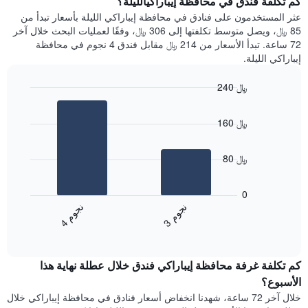
كم تكلفة فندق في محافظة إيباراكيالليلة؟
Y
غرفة
عثر المستخدمون على فنادق في محافظة إيباراكي الليلة بأسعار تبدأ من
الذي
كل
85 ﷼، ويصل متوسط تكلفتها إلى 306 ﷼، وفقًا لعمليات البحث خلال آخر
يعرض
يوم
72 ساعة. تبدأ الأسعار من 214 ﷼ مقابل فندق 4 نجوم في محافظة
متوسط
في
إيباراكي الليلة.
سعر
الأسبوع
غرفة
يتضمن
240 ﷼
المخطط
Bar
1
Chart
graphic.
chart
محور
160 ﷼
with
X
2
الذي
bars.
يعرض
80 ﷼
أيام
يعرض
الأسبوع.
المخطط
0
يتضمن
التالي
ن
م
ن
م
المخطط
متوسط
3
ج
و
4
ج
و
التالي
End
سعر
1
of
الغرفة
interactive
محور
هذه
chart
Y
كم تكلفة غرفة محافظة إيباراكي فندق خلال عطلة نهاية هذا
الليلة
الذي
الذي
الأسبوع؟
يعرض
عُثر
خلال آخر 72 ساعة، شهدنا انخفاض أسعار فنادق في محافظة إيباراكي خلال
متوسط
عليه