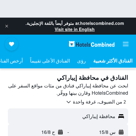
ar.hotelscombined.com
متوفر أيضاً باللغة الإنجليزية.
Visit site in English
رؤى
الفنادق الأعلى تقييماً
أرخص الفنا
الفنادق في محافظة إيباراكي
ابحث عن محافظة إيباراكي فنادق من مئات مواقع السفر على
HotelsCombined وقارن بينها ووفّر.
2 من الضيوف، غرفة واحدة
محافظة إيباراكي
س 15/8
-
ح 16/8