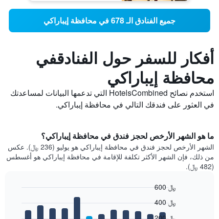
جميع الفنادق الـ 678 في محافظة إيباراكي
أفكار للسفر حول الفنادقفي
محافظة إيباراكي
استخدم نصائح HotelsCombined التي تدعمها البيانات لمساعدتك
في العثور على فندقك التالي في محافظة إيباراكي.
ما هو الشهر الأرخص لحجز فندق في محافظة إيباراكي؟
الشهر الأرخص لحجز فندق في محافظة إيباراكي هو يوليو (236 ﷼). عكس
من ذلك، فإن الشهر الأكثر تكلفة للإقامة في محافظة إيباراكي هو أغسطس
(482 ﷼).
600 ﷼
Bar
Chart
400 ﷼
graphic.
chart
with
200 ﷼