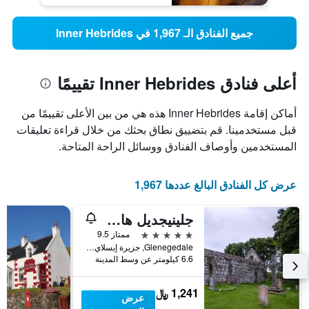
جميع الفنادق الـ 1,967 في Inner Hebrides
أعلى فنادق Inner Hebrides تقييمًا
أماكن إقامة Inner Hebrides هذه هي من بين الأعلى تقييمًا من
قبل مستخدمينا. قم بتضييق نطاق بحثك من خلال قراءة تعليقات
المستخدمين وأوصاف الفنادق ووسائل الراحة المتاحة.
عرض كل الفنادق البالغ عددها 1,967
جلينيجديل هاوس
5 نجوم
ممتاز 9.5
Glenegedale, جزيرة إيسلاي, المملكة المتحدة
6.6 كيلومتر عن وسط المدينة
1,241 ﷼
عرض