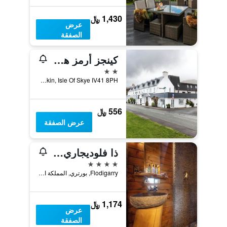
1,430 ﷼
عرض
الصفقة
كينجز أرمز هوتل
2 نجمتين
King Street, Kyleakin, Isle Of Skye IV41 8PH, آيل اوف سكاي, المملكة المتحدة
556 ﷼
عرض الصفقة
ذا فلوديجاري هوتل إن ذا سكاي
4 نجوم
Flodigarry, بورتري, المملكة المتحدة
1,174 ﷼
عرض
الصفقة