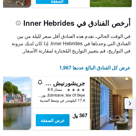
الصفقة
أرخص الفنادق في Inner Hebrides
في الوقت الحالي، تقدم هذه الفنادق أقل سعر لليلة من بين
الفنادق التي وجدناها في Inner Hebrides. إذا كان لديك مرونة
في التواريخ، قم بتغيير التواريخ المُختارة لمقارنة الأسعار.
عرض كل الفنادق البالغ عددها 1,967
جريشورنيش هاوس هوتل
4 نجوم
ممتاز 8.9
Edinbane, Isle Of Skye, بورتري, المملكة المتحدة
17.4 كيلومتر عن وسط المدينة
367 ﷼
عرض الصفقة