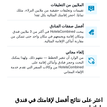
الملايين من التعليقات
تقييمات وتعليقات حقيقية من ملايين النزلاء، مثلك
تمامًا. احجز إقامتك المثالية بكل ثقة!
أفضل صفقات الفنادق
يبحث HotelsCombined في أكثر من 3 ملايين فندق
ومكان إقامة ويجمعهم في مكان واحد حتى تتمكن من
مقارنة أماكن الإقامة المثالية.
إلغاء مجاني
من الوارد أن تتغير الخطط — نتفهم ذلك. ولهذا يمكنك
البحث وحجز فنادق وأماكن إقامة على
HotelsCombined من وكالات السفر التي تقدم خدمة
الإلغاء المجاني
اعثر على نتائج أفضل لإقامتك في فندق