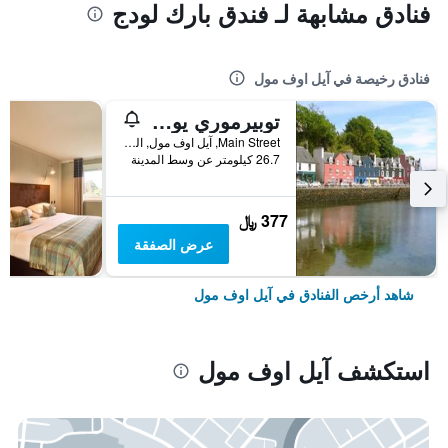
فنادق مشابهة لـ فندق بارك لودج
فنادق رخيصة في آيل اوف مول
توبيرموري يوث هوستل
Main Street, آيل اوف مول, المملكة المتحدة
26.7 كيلومتر عن وسط المدينة
377 ﷼
عرض الصفقة
شاهد أرخص الفنادق في آيل اوف مول
استكشف آيل اوف مول