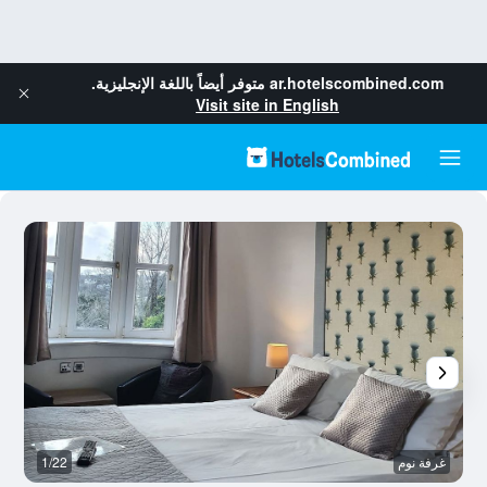
ar.hotelscombined.com
متوفر أيضاً باللغة الإنجليزية.
Visit site in English
غرفة نوم
1/22
غر