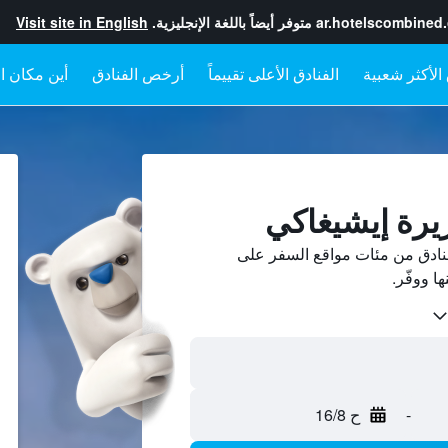
ar.hotelscombined
متوفر أيضاً باللغة الإنجليزية.
Visit site in English
الفنادق الأعلى تقييماً
أرخص الفنادق
أين مكان ال
يرة إيشيغاكي
نادق من مئات مواقع السفر على
-
ح 16/8