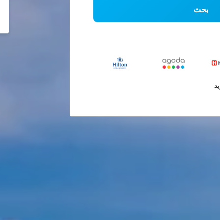
بحث
يد