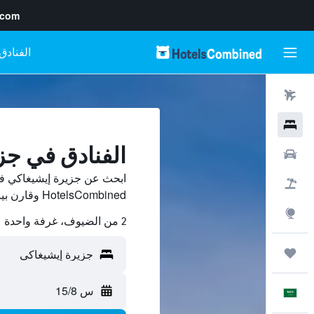
.com
رحلات طيران
فنادق
الفنادق في جز
سيارات
ابحث عن جزيرة إيشيغاكي ف
حزم العروض
HotelsCombined وقارن بينها ووفّر.
استكشاف
2 من الضيوف، غرفة واحدة
رحلات
س 15/8
العَرَبِيَّة