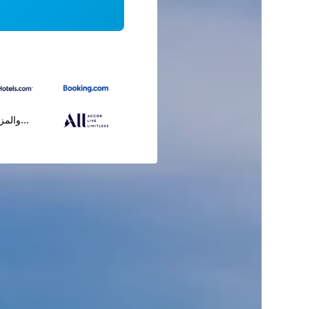
...والمز