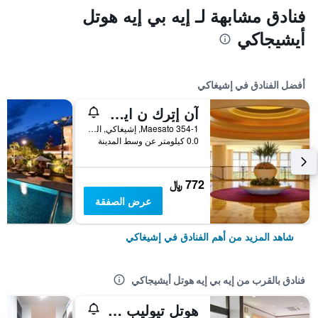
فنادق مشابهة لـ إيه بي إيه هوتل
أيشيجاكي
أفضل الفنادق في إشيغاكي
آن إتٕرك ن اين ي ال إيشجاكي ريزورت باي آيتش جي
Maesato 354-1, إشيغاكي, اليابان
0.0 كيلومتر عن وسط المدينة
772 ﷼
عرض الصفقة
شاهد المزيد من أهم الفنادق في إشيغاكي
فنادق بالقرب من إيه بي إيه هوتل أيشيجاكي
هوتل تيوليب إشيجيكيجيما