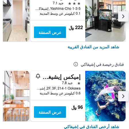
3 نجوم
جيد 7.1
1-3-5 Yashima-Cho, إشيغاكي, اليابان
0.1 كيلومتر عن وسط المدينة
222 ﷼
عرض الصفقة
شاهد المزيد من الفنادق القريبة
فنادق رخيصة في إشيغاكي
إميكس إيشيغاكي - دار ضيافة
نجمة واحدة
جيد 7.8
2F, 3F, 214-1 Ookawa, إشيغاكي, اليابان
0.6 كيلومتر عن وسط المدينة
96 ﷼
عرض الصفقة
شاهد أرخص الفنادق في إشيغاكي