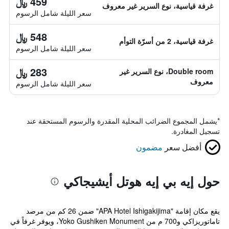
459 ﷼
غرفة قياسية، نوع السرير غير معروف
سعر الليلة شامل الرسوم
548 ﷼
غرفة قياسية، 2 من أسرّة التوأم
سعر الليلة شامل الرسوم
283 ﷼
Double room، نوع السرير غير
معروف
سعر الليلة شامل الرسوم
*
يشمل المجموع الضرائب المحلية المقدرة والرسوم المستحقة عند
تسجيل المغادرة.
أفضل سعر
مضمون
حول إيه بي إيه هوتل أيشيجاكي
يقع مكان إقامة "APA Hotel Ishigakijima" ضمن 26 كم من مرصد
تاماتوريزاكي و700 م من Yoko Gushiken Monument، ويوفر غرفاً في