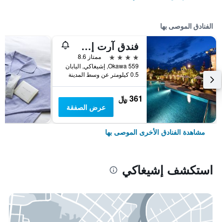
الفنادق الموصى بها
فندق آرت إشيغاكيجيما
4 نجوم
ممتاز 8.6
559 Okawa, إشيغاكي, اليابان
0.5 كيلومتر عن وسط المدينة
361 ﷼
عرض الصفقة
مشاهدة الفنادق الأخرى الموصى بها
استكشف إشيغاكي