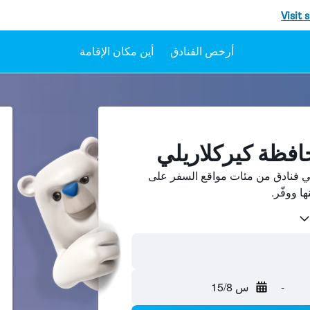
Visit 
أرخص الفنادق
أين مكان الإقامة
افظة كيركلاريلي
ي فنادق من مئات مواقع السفر على
-
س 15/8