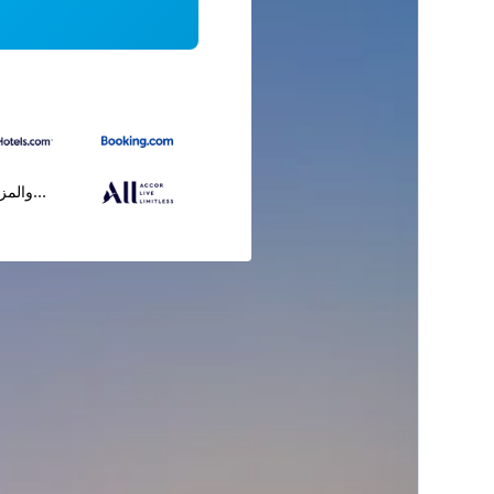
...والمز