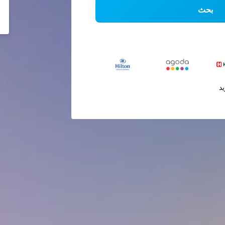
بحث
يد