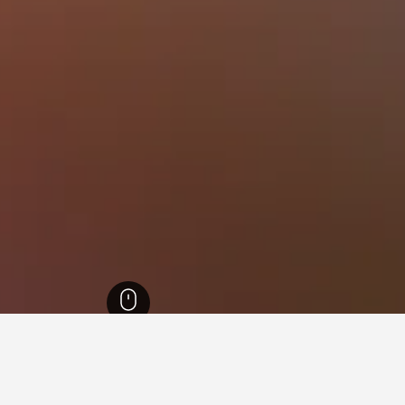
ة
13,837
محافظة كيركلاريلي
72