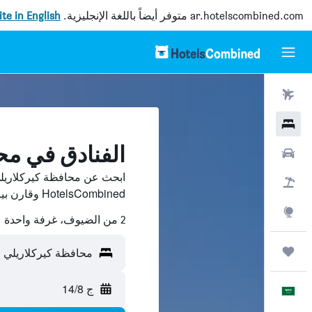
ar.hotelscombined.com
متوفر أيضاً باللغة الإنجليزية.
site in English
رحلات طيران
فنادق
الفنادق في مح
سيارات
ابحث عن محافظة كيركلاريل
حزم العروض
HotelsCombined وقارن بينها ووفّر.
استكشاف
2 من الضيوف، غرفة واحدة
رحلات
محافظة كيركلاريلي
ج 14/8
العَرَبِيَّة