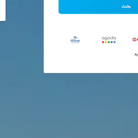
بحث
يد