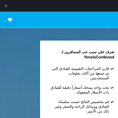
تعرف على سبب حب المسافرين لـ
HotelsCombined
قارن المراجعات التقييمية للفنادق التي
تم جمعها من آلاف تعليقات
المستخدمين.
بحث واحد يمنحك أسعاراً دقيقة للفنادق
ذات الأسعار المعقولة.
قم بتخصيص النتائج حسب سلسلة
الفنادق ووسائل الراحة والسعر وغير
ذلك من الأمور.