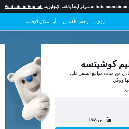
ar.hotelscombined
متوفر أيضاً باللغة الإنجليزية.
Visit site in English
رؤى
أرخص الفنادق
أين مكان الإقامة
ليم كوشيتسه
ادق من مئات مواقع السفر على
-
س 15/8