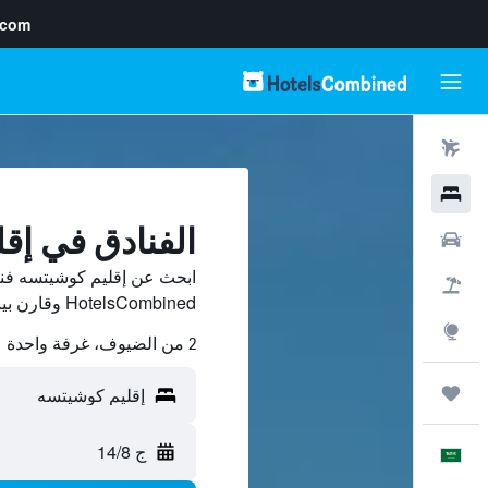
.com
رحلات طيران
فنادق
الفنادق في إق
سيارات
ابحث عن إقليم كوشيتسه فن
حزم العروض
HotelsCombined وقارن بينها ووفّر.
استكشاف
2 من الضيوف، غرفة واحدة
رحلات
ج 14/8
العَرَبِيَّة