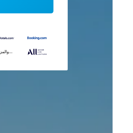
...والمز