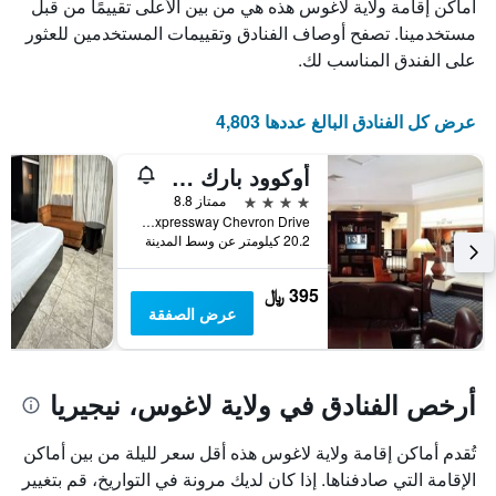
أماكن إقامة ولاية لاغوس هذه هي من بين الأعلى تقييمًا من قبل
Y
الذي
الذي
يعرض
مستخدمينا. تصفح أوصاف الفنادق وتقييمات المستخدمين للعثور
عدد
يعرض
على الفندق المناسب لك.
الأيام
متوسط
قبل
سعر
غرفة
الإقامة
عرض كل الفنادق البالغ عددها 4,803
في
يتضمن
عطلة
المخطط
أوكوود بارك هوتل ليكي
نهاية
التالي
1
هذا
4 نجوم
ممتاز 8.8
محور
الأسبوع
Lekki Expressway Chevron Drive, لاغوس, نيجيريا
Y
خلال
20.2 كيلومتر عن وسط المدينة
آخر
الذي
3
يعرض
395 ﷼
أيام
متوسط
عرض الصفقة
سعر
غرفة
أرخص الفنادق في ولاية لاغوس، نيجيريا
تُقدم أماكن إقامة ولاية لاغوس هذه أقل سعر لليلة من بين أماكن
الإقامة التي صادفناها. إذا كان لديك مرونة في التواريخ، قم بتغيير