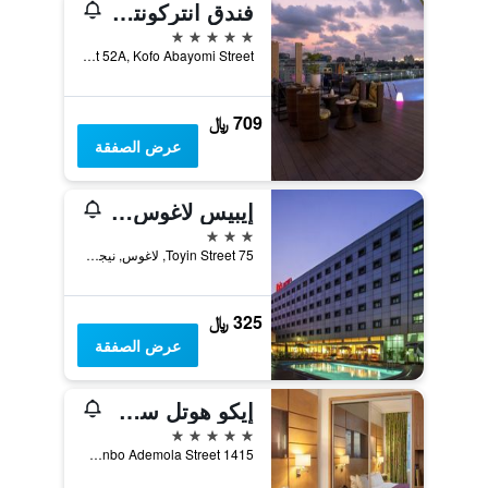
فندق انتركونتيننتال لاغوس
5 نجوم
Plot 52A, Kofo Abayomi Street, لاغوس, نيجيريا
709 ﷼
عرض الصفقة
إيبيس لاغوس إكيجا
3 نجوم
75 Toyin Street, لاغوس, نيجيريا
325 ﷼
عرض الصفقة
إيكو هوتل سويتس
5 نجوم
1415 Adetokunbo Ademola Street, لاغوس, نيجيريا