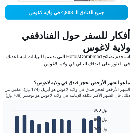
جميع الفنادق الـ 4,803 في ولاية لاغوس
أفكار للسفر حول الفنادقفي
ولاية لاغوس
استخدم نصائح HotelsCombined التي تدعمها البيانات لمساعدتك
في العثور على فندقك التالي في ولاية لاغوس.
ما هو الشهر الأرخص لحجز فندق في ولاية لاغوس؟
الشهر الأرخص لحجز فندق في ولاية لاغوس هو أبريل (174 ﷼). عكس من
ذلك، فإن الشهر الأكثر تكلفة للإقامة في ولاية لاغوس هو نوفمبر (766 ﷼).
900 ﷼
Bar
Chart
600 ﷼
graphic.
chart
with
300 ﷼
12