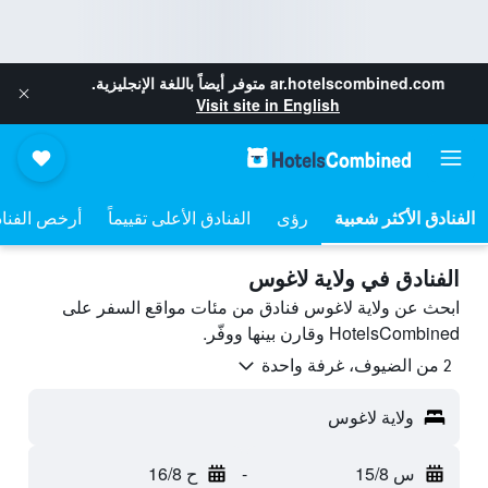
ar.hotelscombined.com
متوفر أيضاً باللغة الإنجليزية.
Visit site in English
رؤى
الفنادق الأعلى تقييماً
أرخص الفنا
الفنادق في ولاية لاغوس
ابحث عن ولاية لاغوس فنادق من مئات مواقع السفر على
HotelsCombined وقارن بينها ووفّر.
2 من الضيوف، غرفة واحدة
ولاية لاغوس
س 15/8
-
ح 16/8