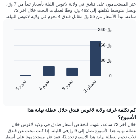
غرفة
عثر المستخدمون على فنادق في ولاية لاغوس الليلة بأسعار تبدأ من 7 ﷼،
الذي
كل
ويصل متوسط تكلفتها إلى 462 ﷼، وفقًا لعمليات البحث خلال آخر 72
يعرض
يوم
ساعة. تبدأ الأسعار من 55 ﷼ مقابل فندق 4 نجوم في ولاية لاغوس الليلة.
متوسط
في
سعر
الأسبوع
240 ﷼
غرفة
يتضمن
Bar
المخطط
Chart
graphic.
chart
1
160 ﷼
with
محور
4
X
bars.
80 ﷼
الذي
يعرض
يعرض
أيام
المخطط
0
الأسبوع.
التالي
ن
ن
ن
م
ن
م
ن
م
يتضمن
متوسط
3
ج
و
4
ج
و
5
ج
و
2
ج
م
ت
ا
المخطط
End
سعر
of
التالي
الغرفة
interactive
1
هذه
chart
محور
كم تكلفة غرفة ولاية لاغوس فندق خلال عطلة نهاية هذا
الليلة
Y
الذي
الأسبوع؟
الذي
عُثر
خلال آخر 72 ساعة، شهدنا انخفاض أسعار فنادق في ولاية لاغوس خلال
يعرض
عليه
عطلة نهاية هذا الأسبوع تصل إلى 9 ﷼في الليلة. إذا كنت تبحث عن فندق
متوسط
خلال
ثلاث نجوم لعطلة نهاية هذا الأسبوع تحديدًا، فقد عثر مستخدمونا على أسعار
سعر