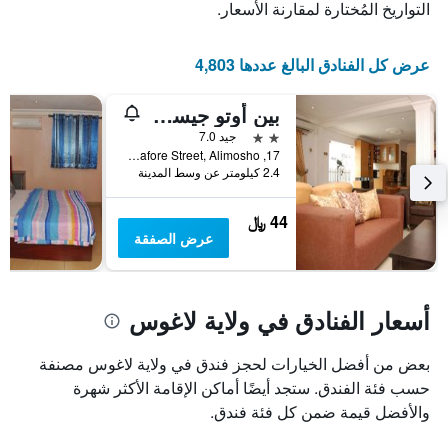
التواريخ المُختارة لمقارنة الأسعار.
عرض كل الفنادق البالغ عددها 4,803
بين أوتو جيست هاوس
2 نجمتين
جيد 7.0
17, Oladipupo Fafore Street, Alimosho, نيجيريا
2.4 كيلومتر عن وسط المدينة
44 ﷼
عرض الصفقة
أسعار الفنادق في ولاية لاغوس
بعض من أفضل الخيارات لحجز فندق في ولاية لاغوس مصنفة
حسب فئة الفندق. ستجد أيضًا أماكن الإقامة الأكثر شهرة
والأفضل قيمة ضمن كل فئة فندق.