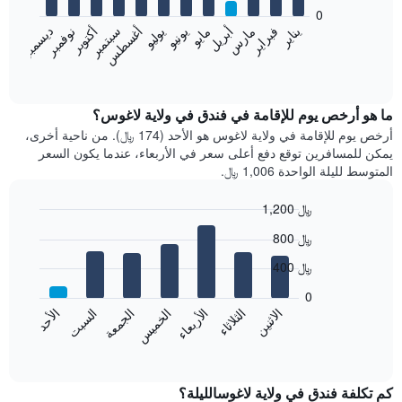
bars.
0
فبراير
مايو
أغسطس
نوفمبر
يناير
أبريل
يوليو
أكتوبر
مارس
يونيو
سبتمبر
ديسمبر
يعرض
المخطط
End
of
التالي
interactive
متوسط
chart
سعر
ما هو أرخص يوم للإقامة في فندق في ولاية لاغوس؟
غرفة
أرخص يوم للإقامة في ولاية لاغوس هو الأحد (174 ﷼). من ناحية أخرى،
كل
يمكن للمسافرين توقع دفع أعلى سعر في الأربعاء، عندما يكون السعر
شهر
المتوسط لليلة الواحدة 1,006 ﷼.
يتضمن
المخطط
1,200 ﷼
1
Bar
محور
Chart
800 ﷼
graphic.
chart
X
with
الذي
400 ﷼
7
يعرض
bars.
0
الشهور.
الاثنين
الخميس
الأحد
الأربعاء
السبت
الثلاثاء
الجمعة
يتضمن
يعرض
المخطط
المخطط
End
التالي
of
التالي
interactive
1
متوسط
chart
محور
سعر
كم تكلفة فندق في ولاية لاغوسالليلة؟
Y