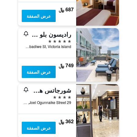
687 ﷼
عرض الصفقة
راديسون بلو أنكوراج هوتل، لاجوس، في.آي.
5 نجوم
1a Ozumba Mbadiwe St, Victoria Island, لاغوس, نيجيريا
749 ﷼
عرض الصفقة
شورجاتس هوتل
4 نجوم
29 Joel Ogunnaike Street, لاغوس, نيجيريا
362 ﷼
عرض الصفقة