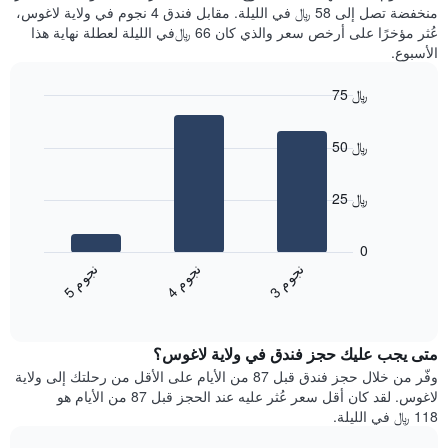
آخر
منخفضة تصل إلى 58 ﷼ في الليلة. مقابل فندق 4 نجوم في ولاية لاغوس،
غرفة
3
عُثر مؤخرًا على أرخص سعر والذي كان 66 ﷼في الليلة لعطلة نهاية هذا
أيام
الأسبوع.
مع
التصنيف
75 ﷼
حسب
النجوم
Bar
Chart
graphic.
يتضمن
chart
50 ﷼
with
المخطط
3
1
bars.
محور
25 ﷼
X
يعرض
التي
المخطط
تعرض
0
التالي
فئات
ن
م
ن
م
ن
م
متوسط
الفنادق
3
ج
و
4
ج
و
5
ج
و
End
سعر
بالنجوم.
of
الغرفة
interactive
يتضمن
خلال
chart
المخطط
متى يجب عليك حجز فندق في ولاية لاغوس؟
عطلة
1
نهاية
وفّر من خلال حجز فندق قبل 87 من الأيام على الأقل من رحلتك إلى ولاية
محور
هذا
لاغوس. لقد كان أقل سعر عُثر عليه عند الحجز قبل 87 من الأيام هو
Y
الأسبوع
118 ﷼ في الليلة.
الذي
الذي
يعرض