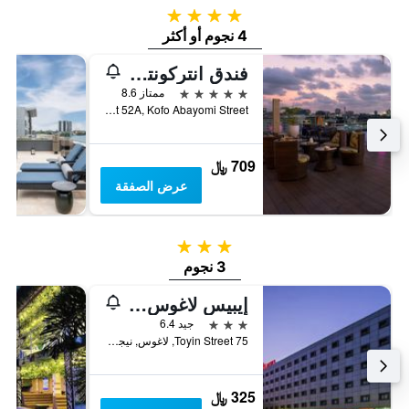
4 نجوم
4 نجوم أو أكثر
فندق انتركونتيننتال لاغوس
5 نجوم
ممتاز 8.6
Plot 52A, Kofo Abayomi Street, لاغوس, نيجيريا
709 ﷼
عرض الصفقة
3 نجوم
3 نجوم
إيبيس لاغوس إكيجا
3 نجوم
جيد 6.4
75 Toyin Street, لاغوس, نيجيريا
325 ﷼