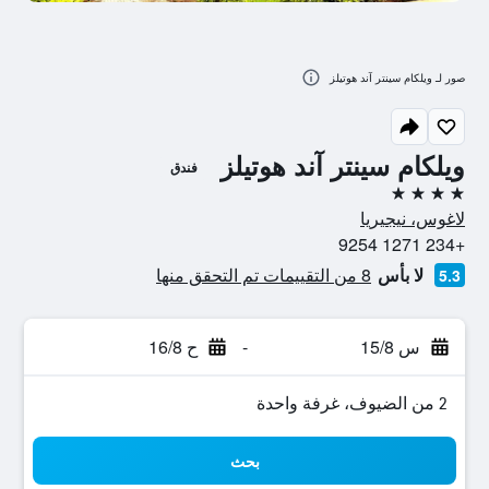
صور لـ ويلكام سينتر آند هوتيلز
ويلكام سينتر آند هوتيلز
فندق
4 نجوم
لاغوس، نيجيريا
+234 1271 9254
لا بأس
8 من التقييمات تم التحقق منها
5.3
س 15/8
-
ح 16/8
2 من الضيوف، غرفة واحدة
بحث