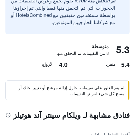
تم التحقق منه 100%
نقوم بجمع وعرض التقييمات من
الحجوزات التي تم التحقق منها فقط والتي تم إجراؤها
بواسطة مستخدمين حقيقيين مع HotelsCombined أو
مع شركائنا الخارجيين الموثوقين.
5.3
متوسطة
8 من التقييمات تم التحقق منها
4.0
5.4
منفرد
الأزواج
لم يتم العثور على تقييمات. حاول إزالة مرشح أو تغيير بحثك أو
مسح كل شيء لعرض التقييمات.
فنادق مشابهة لـ ويلكام سينتر آند هوتيلز
أفضل الفنادق في لاغوس