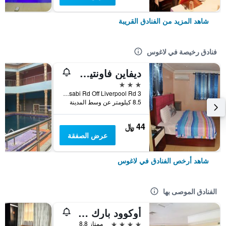
شاهد المزيد من الفنادق القريبة
فنادق رخيصة في لاغوس
ديفاين فاونتين أبابا برانش
3 نجوم
3 Lisabi Rd Off Liverpool Rd, لاغوس, نيجيريا
8.5 كيلومتر عن وسط المدينة
44 ﷼
عرض الصفقة
شاهد أرخص الفنادق في لاغوس
الفنادق الموصى بها
أوكوود بارك هوتل ليكي
4 نجوم
ممتاز 8.8