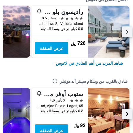
راديسون بلو أنكوراج هوتل، لاجوس، في.آي.
5 نجوم
ممتاز 8.5
1a Ozumba Mbadiwe St, Victoria Island, لاغوس, نيجيريا
0.0 كيلومتر عن وسط المدينة
726 ﷼
عرض الصفقة
شاهد المزيد من أهم الفنادق في لاغوس
فنادق بالقرب من ويلكام سينتر آند هوتيلز
ستوب أوفر موتلز
3 نجوم
لا بأس 4.6
International Airport Road, Ajao Estate, Lagos, 65, لاغوس, نيجيريا
0.2 كيلومتر عن وسط المدينة
92 ﷼
عرض الصفقة