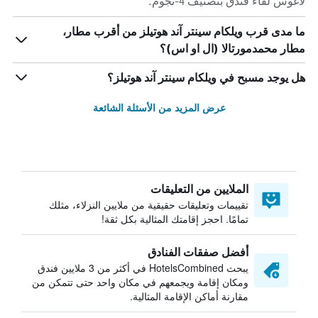
لاغوس لقاء فندق بتصنيف 4-نجوم.
ما مدى قرب ويلكام سينتر آند هوتيلز من أقرب مطار،
مطار محمدمورتالا (ال او اس)؟
هل يوجد مسبح في ويلكام سينتر آند هوتيلز؟
عرض المزيد من الأسئلة الشائعة
الملايين من التعليقات
تقييمات وتعليقات حقيقية من ملايين النزلاء، مثلك
تمامًا. احجز إقامتك المثالية بكل ثقة!
أفضل صفقات الفنادق
يبحث HotelsCombined في أكثر من 3 ملايين فندق
ومكان إقامة ويجمعهم في مكان واحد حتى تتمكن من
مقارنة أماكن الإقامة المثالية.