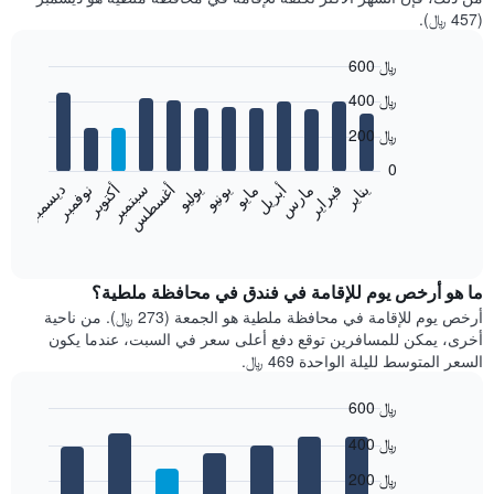
(457 ﷼).
600 ﷼
Bar
Chart
400 ﷼
graphic.
chart
with
200 ﷼
12
bars.
0
فبراير
مايو
أغسطس
نوفمبر
يناير
أبريل
يوليو
أكتوبر
مارس
يونيو
سبتمبر
ديسمبر
يعرض
المخطط
End
of
التالي
interactive
متوسط
chart
سعر
ما هو أرخص يوم للإقامة في فندق في محافظة ملطية؟
غرفة
أرخص يوم للإقامة في محافظة ملطية هو الجمعة (273 ﷼). من ناحية
كل
أخرى، يمكن للمسافرين توقع دفع أعلى سعر في السبت، عندما يكون
شهر
السعر المتوسط لليلة الواحدة 469 ﷼.
يتضمن
المخطط
600 ﷼
1
Bar
محور
Chart
400 ﷼
graphic.
chart
X
with
الذي
200 ﷼
7