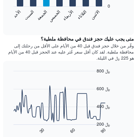
يعرض
bars.
0
الشهور.
الاثنين
الثلاثاء
الأربعاء
الخميس
الجمعة
السبت
الأحد
يتضمن
يعرض
المخطط
المخطط
End
التالي
of
التالي
interactive
1
متوسط
chart
محور
سعر
متى يجب عليك حجز فندق في محافظة ملطية؟
Y
غرفة
وفّر من خلال حجز فندق قبل 40 من الأيام على الأقل من رحلتك إلى
الذي
كل
محافظة ملطية. لقد كان أقل سعر عُثر عليه عند الحجز قبل 40 من الأيام
يعرض
يوم
هو 225 ﷼ في الليلة.
متوسط
في
سعر
الأسبوع
800 ﷼
غرفة
يتضمن
Line
المخطط
Chart
graphic.
chart
1
with
600 ﷼
محور
90
X
data
الذي
points.
400 ﷼
يعرض
أيام
يعرض
الأسبوع.
المخطط
200 ﷼
يتضمن
التالي
90
30
60
المخطط
كيفية
End
of
التالي