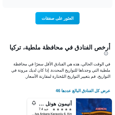
تغير
interactive
1
سعر
chart
محور
غرفة
Y
عند
العثور على صفقات
الذي
اقتراب
يعرض
تاريخ
متوسط
الإقامة
سعر
يتضمن
غرفة
المخطط
1
أرخص الفنادق في محافظة ملطية، تركيا
محور
X
الذي
في الوقت الحالي، هذه هي الفنادق الأقل سعرًا في محافظة
يعرض
عدد
ملطية التي وجدناها للتواريخ المحددة. إذا كان لديك مرونة في
الأيام
التواريخ، قم بتغيير التواريخ المُختارة لمقارنة الأسعار.
قبل
الإقامة
يتضمن
عرض كل الفنادق البالغ عددها 46
المخطط
التالي
أنيمون هوتل مالاتيا
1
محور
5 نجوم
جيد 7.4
Y
Malatya Ankara Karayolu 6. Km, مالاتيا, تركيا