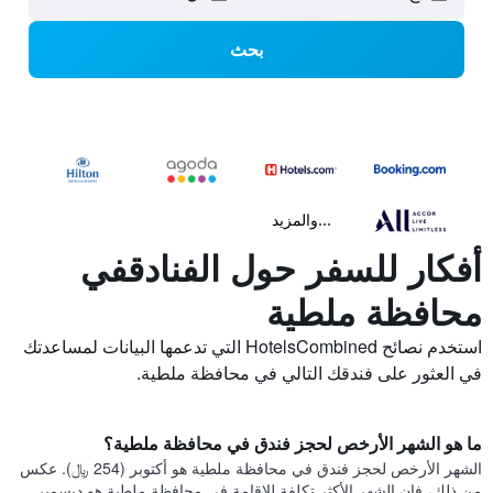
بحث
...والمزيد
أفكار للسفر حول الفنادقفي
محافظة ملطية
استخدم نصائح HotelsCombined التي تدعمها البيانات لمساعدتك
في العثور على فندقك التالي في محافظة ملطية.
ما هو الشهر الأرخص لحجز فندق في محافظة ملطية؟
الشهر الأرخص لحجز فندق في محافظة ملطية هو أكتوبر (254 ﷼). عكس
من ذلك، فإن الشهر الأكثر تكلفة للإقامة في محافظة ملطية هو ديسمبر