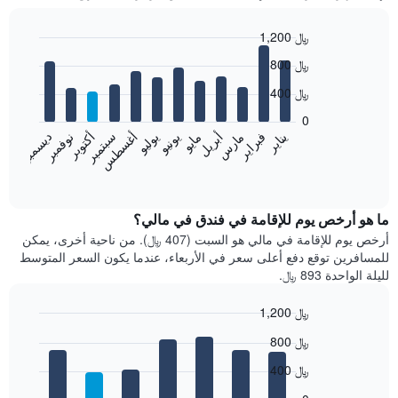
1,200 ﷼
Bar
Chart
800 ﷼
graphic.
chart
with
400 ﷼
12
bars.
0
فبراير
مايو
أغسطس
نوفمبر
يناير
أبريل
يوليو
أكتوبر
مارس
يونيو
سبتمبر
ديسمبر
يعرض
المخطط
End
of
التالي
interactive
متوسط
chart
سعر
ما هو أرخص يوم للإقامة في فندق في مالي؟
غرفة
أرخص يوم للإقامة في مالي هو السبت (407 ﷼). من ناحية أخرى، يمكن
كل
للمسافرين توقع دفع أعلى سعر في الأربعاء، عندما يكون السعر المتوسط
شهر
لليلة الواحدة 893 ﷼.
يتضمن
المخطط
1,200 ﷼
1
Bar
محور
Chart
800 ﷼
graphic.
chart
X
with
الذي
400 ﷼
7
يعرض
bars.