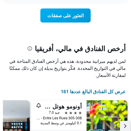
سعر
chart
محور
غرفة
Y
عند
العثور على صفقات
الذي
اقتراب
يعرض
تاريخ
متوسط
الإقامة
سعر
يتضمن
غرفة
المخطط
1
أرخص الفنادق في مالي، أفريقيا
محور
X
لمن لديهم ميزانية محدودة، هذه هي أرخص الفنادق المتاحة في
الذي
يعرض
مالي في التواريخ المحددة. فكّر بتواريخ بديلة إن كان ذلك ممكنًا
عدد
لمقارنة الأسعار.
الأيام
قبل
الإقامة
عرض كل الفنادق البالغ عددها 161
يتضمن
المخطط
أونومو هوتل باماكو
التالي
1
4 نجوم
جيد 7.0
محور
Quartier du Fleuve - Entre Les Rues 305-308, باماكو, مالي
Y
0.1 كيلومتر عن وسط المدينة
الذي