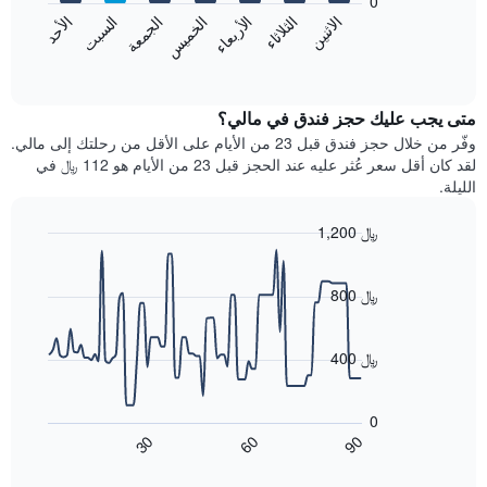
0
الشهور.
الاثنين
الخميس
الأحد
الأربعاء
السبت
الثلاثاء
الجمعة
يتضمن
يعرض
المخطط
المخطط
End
التالي
of
التالي
interactive
1
متوسط
chart
محور
سعر
متى يجب عليك حجز فندق في مالي؟
Y
غرفة
وفّر من خلال حجز فندق قبل 23 من الأيام على الأقل من رحلتك إلى مالي.
الذي
كل
لقد كان أقل سعر عُثر عليه عند الحجز قبل 23 من الأيام هو 112 ﷼ في
يعرض
يوم
الليلة.
متوسط
في
سعر
الأسبوع
1,200 ﷼
غرفة
يتضمن
Line
المخطط
Chart
graphic.
chart
1
with
800 ﷼
محور
90
X
data
الذي
points.
400 ﷼
يعرض
أيام
يعرض
الأسبوع.
المخطط
0
يتضمن
التالي
60
90
30
المخطط
كيفية
End
of
التالي
تغير
interactive
1