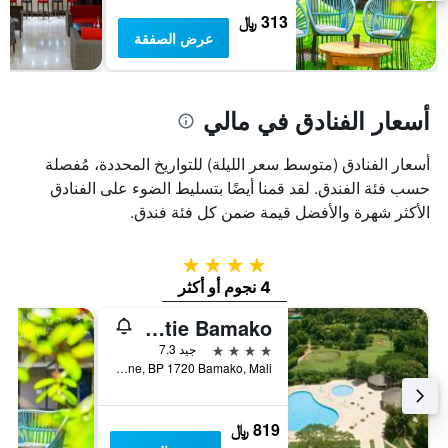
يعرض
313 ﷼
متوسط
عرض الصفقة
سعر
غرفة
أسعار الفنادق في مالي
أسعار الفنادق (متوسط سعر الليلة) للتواريخ المحددة، مُفصلة
حسب فئة الفندق. لقد قمنا أيضًا بتسليط الضوء على الفنادق
الأكثر شهرة والأفضل قيمة ضمن كل فئة فندق.
4 نجوم
4 نجوم أو أكثر
Laico l Amitie Bamako
4 نجوم
جيد 7.3
Avenue de la Marne, BP 1720 Bamako, Mali, باماكو, مالي
819 ﷼