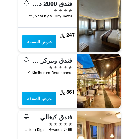
فندق 2000 دون تاون كيغالي
4 نجوم
Kn82 St/1, Near Kigali City Tower, كيغالي, رواندا
247 ﷼
عرض الصفقة
فندق ومركز مؤتمرات راديسون بلو كيغالي
5 نجوم
Kimihurura Roundabout, كيغالي, رواندا
561 ﷼
عرض الصفقة
فندق كيغالي سيرينا
5 نجوم
7469 KN 3 Avenue, (Boulevard De La Revolution) Kigali, Rwanda, كيغالي, رواندا