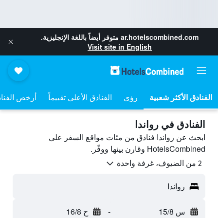
ar.hotelscombined.com
متوفر أيضاً باللغة الإنجليزية.
Visit site in English
رؤى
الفنادق الأعلى تقييماً
أرخص الفنا
الفنادق في رواندا
ابحث عن رواندا فنادق من مئات مواقع السفر على
HotelsCombined وقارن بينها ووفّر.
2 من الضيوف، غرفة واحدة
رواندا
س 15/8
-
ح 16/8