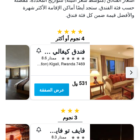
حسب فئة الفندق. ستجد أيضًا أماكن الإقامة الأكثر شهرة
والأفضل قيمة ضمن كل فئة فندق.
4 نجوم
4 نجوم أو أكثر
فندق كيغالي سيرينا
5 نجوم
ممتاز 8.6
7469 KN 3 Avenue, (Boulevard De La Revolution) Kigali, Rwanda, كيغالي, رواندا
531 ﷼
عرض الصفقة
3 نجوم
3 نجوم
فايف تو فايف هوتل
3 نجوم
ممتاز 8.3