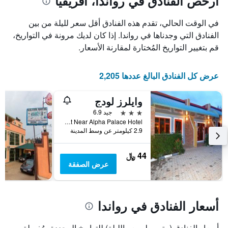
أرخص الفنادق في رواندا، أفريقيا
في الوقت الحالي، تقدم هذه الفنادق أقل سعر لليلة من بين
الفنادق التي وجدناها في رواندا. إذا كان لديك مرونة في التواريخ،
قم بتغيير التواريخ المُختارة لمقارنة الأسعار.
عرض كل الفنادق البالغ عددها 2,205
وايلرز لودج
3 نجوم
جيد 6.9
KK 188 Street Near Alpha Palace Hotel, كيغالي, رواندا
2.9 كيلومتر عن وسط المدينة
44 ﷼
عرض الصفقة
أسعار الفنادق في رواندا
أسعار الفنادق (متوسط سعر الليلة) للتواريخ المحددة، مُفصلة