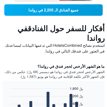
جميع الفنادق الـ 2,205 في رواندا
أفكار للسفر حول الفنادقفي
رواندا
استخدم نصائح HotelsCombined التي تدعمها البيانات لمساعدتك
في العثور على فندقك التالي في رواندا.
ما هو الشهر الأرخص لحجز فندق في رواندا؟
الشهر الأرخص لحجز فندق في رواندا هو ديسمبر (68 ﷼). عكس من ذلك،
فإن الشهر الأكثر تكلفة للإقامة في رواندا هو يونيو (1,587 ﷼).
1,800 ﷼
Bar
Chart
1,200 ﷼
graphic.
chart
with
600 ﷼
12