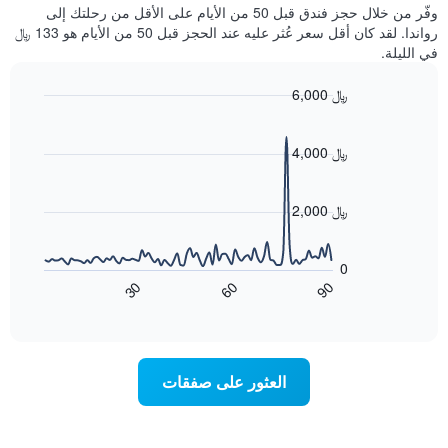
غرفة
وفّر من خلال حجز فندق قبل 50 من الأيام على الأقل من رحلتك إلى
الذي
كل
رواندا. لقد كان أقل سعر عُثر عليه عند الحجز قبل 50 من الأيام هو 133 ﷼
يعرض
يوم
في الليلة.
متوسط
في
سعر
الأسبوع
6,000 ﷼
غرفة
يتضمن
Line
المخطط
Chart
graphic.
chart
1
with
4,000 ﷼
محور
90
X
data
الذي
points.
2,000 ﷼
يعرض
أيام
يعرض
الأسبوع.
المخطط
0
يتضمن
التالي
60
90
30
المخطط
كيفية
End
of
التالي
تغير
interactive
1
سعر
chart
محور
غرفة
Y
عند
العثور على صفقات
الذي
اقتراب
يعرض
تاريخ
متوسط
الإقامة
سعر
يتضمن