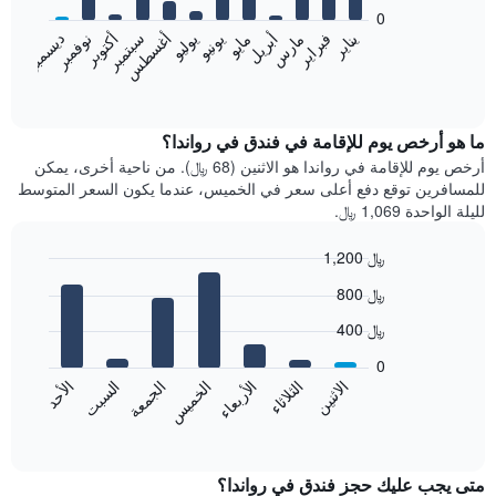
bars.
0
فبراير
مايو
أغسطس
نوفمبر
يناير
أبريل
يوليو
أكتوبر
مارس
يونيو
سبتمبر
ديسمبر
يعرض
المخطط
End
of
التالي
interactive
متوسط
chart
سعر
ما هو أرخص يوم للإقامة في فندق في رواندا؟
غرفة
أرخص يوم للإقامة في رواندا هو الاثنين (68 ﷼). من ناحية أخرى، يمكن
كل
للمسافرين توقع دفع أعلى سعر في الخميس، عندما يكون السعر المتوسط
شهر
لليلة الواحدة 1,069 ﷼.
يتضمن
المخطط
1,200 ﷼
1
Bar
محور
Chart
800 ﷼
graphic.
chart
X
with
الذي
400 ﷼
7
يعرض
bars.
0
الشهور.
الاثنين
الخميس
الأحد
الأربعاء
السبت
الثلاثاء
الجمعة
يتضمن
يعرض
المخطط
المخطط
End
التالي
of
التالي
interactive
1
متوسط
chart
محور
سعر
متى يجب عليك حجز فندق في رواندا؟
Y