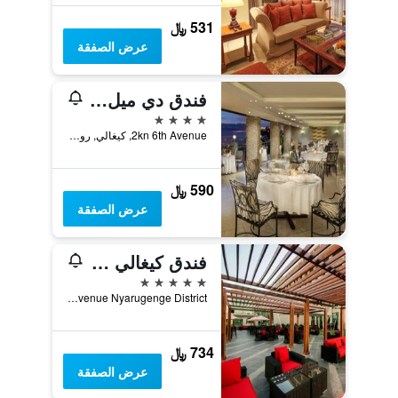
531 ﷼
عرض الصفقة
فندق دي ميل كولين
4 نجوم
2kn 6th Avenue, كيغالي, رواندا
590 ﷼
عرض الصفقة
فندق كيغالي ماريوت
5 نجوم
Kn 3 Avenue Nyarugenge District, كيغالي, رواندا
734 ﷼
عرض الصفقة