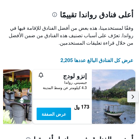
غرفة
المخطط
1
أعلى فنادق رواندا تقييمًا
محور
X
وفقًا لمستخدمينا، هذه بعض من أفضل الفنادق للإقامة فيها في
الذي
يعرض
رواندا. تعرّف على أسباب تصنيف هذه الفنادق من ضمن الأفضل
عدد
من خلال قراءة تعليقات المستخدمين.
الأيام
قبل
الإقامة
عرض كل الفنادق البالغ عددها 2,205
يتضمن
المخطط
إنزو لودج
التالي
1
جيسيني, رواندا
محور
4.3 كيلومتر عن وسط المدينة
Y
الذي
يعرض
173 ﷼
متوسط
عرض الصفقة
سعر
غرفة