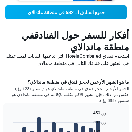
جميع الفنادق الـ 582 في منطقة ماندالاي
أفكار للسفر حول الفنادقفي
منطقة ماندالاي
استخدم نصائح HotelsCombined التي تدعمها البيانات لمساعدتك
في العثور على فندقك التالي في منطقة ماندالاي.
ما هو الشهر الأرخص لحجز فندق في منطقة ماندالاي؟
الشهر الأرخص لحجز فندق في منطقة ماندالاي هو ديسمبر (123 ﷼).
عكس من ذلك، فإن الشهر الأكثر تكلفة للإقامة في منطقة ماندالاي هو
سبتمبر (388 ﷼).
450 ﷼
Bar
Chart
300 ﷼
graphic.
chart
with
150 ﷼