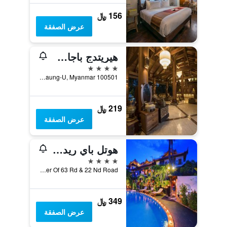
156 ﷼
عرض الصفقة
هيريتدج باجان هوتل
4 نجوم
100501 Bagan Nyaung Oo Airport Road, Myay Nal Lay Quarter Nyaung-U, Myanmar, باغان, ميانمار (بورما)
219 ﷼
عرض الصفقة
هوتل باي ريد كنال
4 نجوم
No.417, Corner Of 63 Rd & 22 Nd Road, ماندالاي, ميانمار (بورما)
349 ﷼
عرض الصفقة