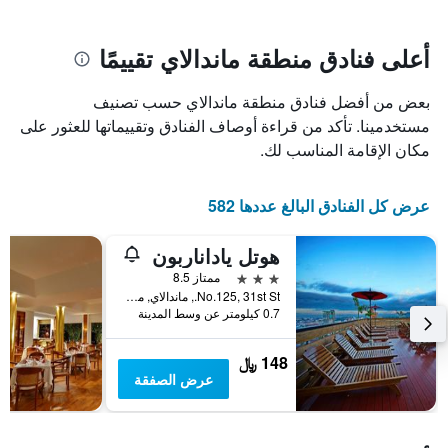
سعر
يتضمن
غرفة
المخطط
1
أعلى فنادق منطقة ماندالاي تقييمًا
محور
X
بعض من أفضل فنادق منطقة ماندالاي حسب تصنيف
الذي
يعرض
مستخدمينا. تأكد من قراءة أوصاف الفنادق وتقييماتها للعثور على
عدد
مكان الإقامة المناسب لك.
الأيام
قبل
الإقامة
عرض كل الفنادق البالغ عددها 582
يتضمن
المخطط
هوتل ياداناربون
التالي
1
3 نجوم
ممتاز 8.5
محور
No.125, 31st St., ماندالاي, ميانمار (بورما)
Y
0.7 كيلومتر عن وسط المدينة
الذي
يعرض
148 ﷼
متوسط
عرض الصفقة
سعر
غرفة