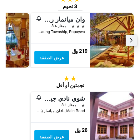
3 نجوم
وان ميانمار ريزورت
3 نجوم
ممتاز 8.4
Mt. Popa, Kyauk Padaung Township, Popaywa, ميانمار (بورما)
219 ﷼
عرض الصفقة
2 نجمتين
نجمتين أو أقل
شوي نادي جيست هاوس
نجمة واحدة
ممتاز 8.1
Main Road, باغان, ميانمار (بورما)
26 ﷼
عرض الصفقة