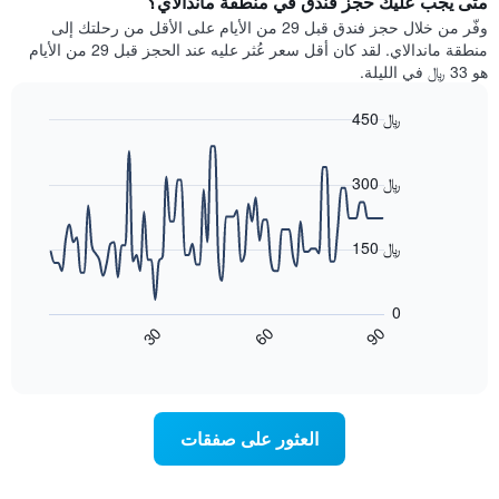
متى يجب عليك حجز فندق في منطقة ماندالاي؟
Y
غرفة
وفّر من خلال حجز فندق قبل 29 من الأيام على الأقل من رحلتك إلى
الذي
كل
منطقة ماندالاي. لقد كان أقل سعر عُثر عليه عند الحجز قبل 29 من الأيام
يعرض
يوم
هو 33 ﷼ في الليلة.
متوسط
في
سعر
الأسبوع
450 ﷼
غرفة
يتضمن
Line
المخطط
Chart
graphic.
chart
1
with
300 ﷼
محور
90
X
data
الذي
points.
150 ﷼
يعرض
أيام
يعرض
الأسبوع.
المخطط
0
يتضمن
التالي
90
30
60
المخطط
كيفية
End
of
التالي
تغير
interactive
1
سعر
chart
محور
غرفة
Y
عند
العثور على صفقات
الذي
اقتراب
يعرض
تاريخ
متوسط
الإقامة