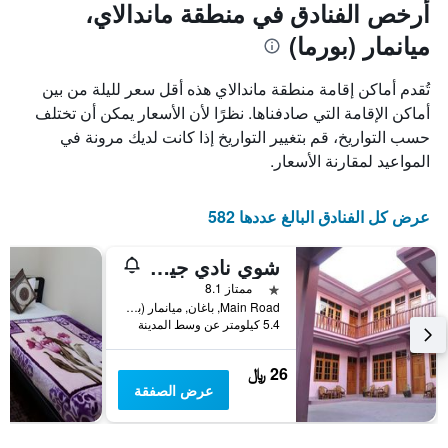
أرخص الفنادق في منطقة ماندالاي،
ميانمار (بورما)
تُقدم أماكن إقامة منطقة ماندالاي هذه أقل سعر لليلة من بين
أماكن الإقامة التي صادفناها. نظرًا لأن الأسعار يمكن أن تختلف
حسب التواريخ، قم بتغيير التواريخ إذا كانت لديك مرونة في
المواعيد لمقارنة الأسعار.
عرض كل الفنادق البالغ عددها 582
شوي نادي جيست هاوس
نجمة واحدة
ممتاز 8.1
Main Road, باغان, ميانمار (بورما)
5.4 كيلومتر عن وسط المدينة
26 ﷼
عرض الصفقة