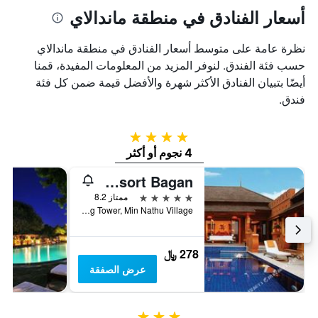
أسعار الفنادق في منطقة ماندالاي
نظرة عامة على متوسط أسعار الفنادق في منطقة ماندالاي
حسب فئة الفندق. لنوفر المزيد من المعلومات المفيدة، قمنا
أيضًا بتبيان الفنادق الأكثر شهرة والأفضل قيمة ضمن كل فئة
فندق.
4 نجوم
4 نجوم أو أكثر
Aureum Palace Hotel & Resort Bagan
5 نجوم
ممتاز 8.2
Near Bagan Viewing Tower, Min Nathu Village, باغان, ميانمار (بورما)
278 ﷼
عرض الصفقة
3 نجوم