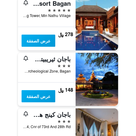
Aureum Palace Hotel & Resort Bagan
5 نجوم
Near Bagan Viewing Tower, Min Nathu Village, باغان, ميانمار (بورما)
278 ﷼
عرض الصفقة
باجان ثيريبيتسايا ساكتشواري ريزورت
3 نجوم
Archeological Zone, Bagan, باغان, ميانمار (بورما)
148 ﷼
عرض الصفقة
باجان كينج هوتل
3 نجوم
Blk-732, No 44, Cnr of 73rd And 28th Rd, ماندالاي, ميانمار (بورما)