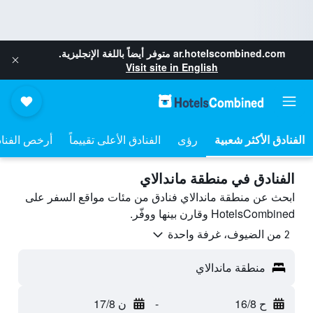
ar.hotelscombined.com
متوفر أيضاً باللغة الإنجليزية.
Visit site in English
رؤى
الفنادق الأعلى تقييماً
أرخص الفنا
الفنادق في منطقة ماندالاي
ابحث عن منطقة ماندالاي فنادق من مئات مواقع السفر على
HotelsCombined وقارن بينها ووفّر.
2 من الضيوف، غرفة واحدة
منطقة ماندالاي
ح 16/8
-
ن 17/8