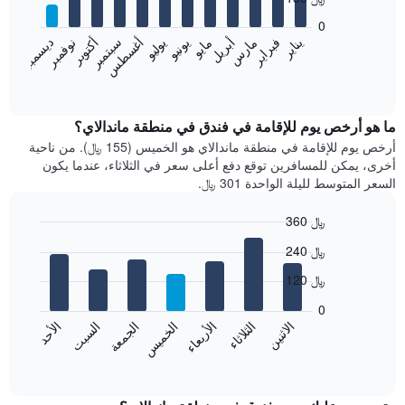
12
bars.
0
فبراير
مايو
أغسطس
نوفمبر
يناير
أبريل
يوليو
أكتوبر
مارس
يونيو
سبتمبر
ديسمبر
يعرض
المخطط
End
of
التالي
interactive
متوسط
chart
سعر
ما هو أرخص يوم للإقامة في فندق في منطقة ماندالاي؟
غرفة
أرخص يوم للإقامة في منطقة ماندالاي هو الخميس (155 ﷼). من ناحية
كل
أخرى، يمكن للمسافرين توقع دفع أعلى سعر في الثلاثاء، عندما يكون
شهر
السعر المتوسط لليلة الواحدة 301 ﷼.
يتضمن
المخطط
360 ﷼
1
Bar
محور
Chart
240 ﷼
graphic.
chart
X
with
الذي
120 ﷼
7
يعرض
bars.
0
الشهور.
الاثنين
الثلاثاء
الأربعاء
الخميس
الجمعة
السبت
الأحد
يتضمن
يعرض
المخطط
المخطط
End
التالي
of
التالي
interactive
1
متوسط
chart
محور
سعر