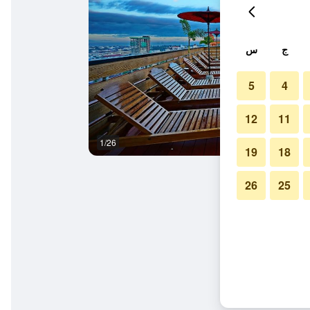
ج
س
5
4
12
11
1/26
ردهة
19
18
26
25