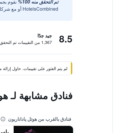
تم التحقق منه 100%
نقوم بجم
HotelsCombined أو مع شركائنا الخارجيين الموثوقين.
8.5
جيد جدًا
1,367 من التقييمات تم التحقق منها
لم يتم العثور على تقييمات. حاول إزال
فنادق مشابهة لـ هوت
فنادق بالقرب من هوتل ياداناربون
باسي