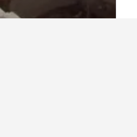
الصفحة الرئيسية
مصر
22,371
محافظة جنو
استكشف فنادق Maritimفي منطقة شرم الشيخ
فنادق Maritim المتاحة في شرم الشيخ
منتجع وكازينو ماريتيم جولي فيل
0.3 كيلومتر
فندق ومنتجع ماريتم جولي فيل رويال بنينس
بيكالباتروس جولف بيتش ريزورت - شامل ج