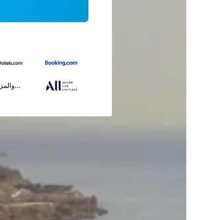
...والمز