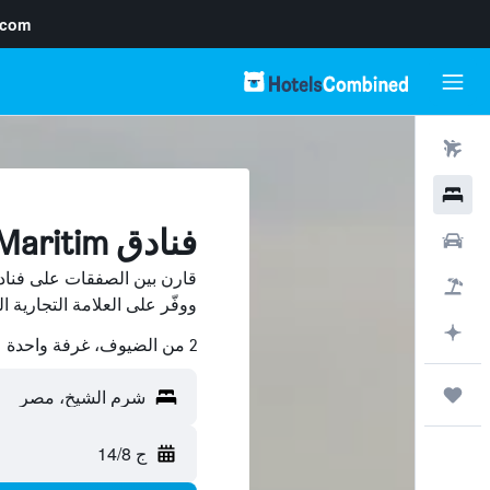
.com
رحلات طيران
فنادق
فنادق Maritim في شرم الشيخ
سيارات
حزم العروض
ووفّر على العلامة التجارية ا
التخطيط باستخدام AI
2 من الضيوف، غرفة واحدة
رحلات
ج 14/8