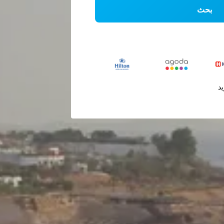
بحث
يد