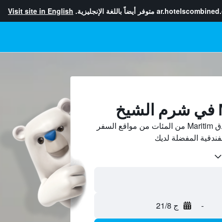
ar.hotelscombined
متوفر أيضاً باللغة الإنجليزية.
Visit site in English
قارن بين الصفقات على فنادق Maritim من المئات من مواقع السفر
لفندقية المفضلة لديك
-
ج 21/8