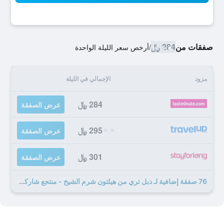
صفقات من
284 ﷼
/
أرخص سعر الليلة الواحدة
مزود
الإجمالي في الليلة
284 ﷼
عرض الصفقة
295 ﷼
عرض الصفقة
301 ﷼
عرض الصفقة
76 صفقة إضافية لـ دبل تري من هيلتون شرم الشيخ - منتجع شاركس باي