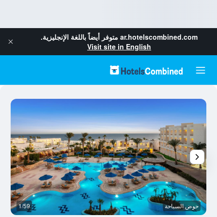
ar.hotelscombined.com
متوفر أيضاً باللغة الإنجليزية.
Visit site in English
حوض السباحة
1/59
ش