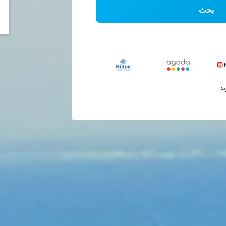
بحث
يد