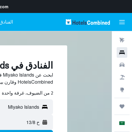
.com
رحلات طيران
فنادق
الفنادق في Miyako Islands
سيارات
ابح
حزم العروض
HotelsCombined وقارن بينها ووفّر.
استكشاف
2 من الضيوف، غرفة واحدة
رحلات
خ 13/8
العَرَبِيَّة