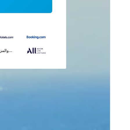
...والمز