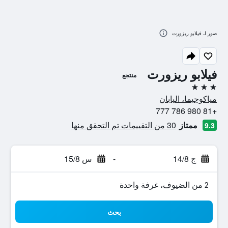
صور لـ فيلابو ريزورت
فيلابو ريزورت
منتجع
3 نجوم
مياكوجيما، اليابان
+81 980 786 777
ممتاز
30 من التقييمات تم التحقق منها
9.3
ج 14/8
-
س 15/8
2 من الضيوف، غرفة واحدة
بحث