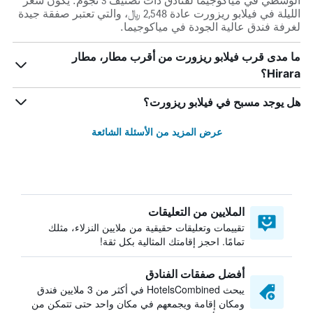
الوسطي في مياكوجيما لفنادق ذات تصنيف 3 نجوم. يكون سعر
الليلة في فيلابو ريزورت عادة 2,548 ﷼، والتي تعتبر صفقة جيدة
لغرفة فندق عالية الجودة في مياكوجيما.
ما مدى قرب فيلابو ريزورت من أقرب مطار، مطار
Hirara؟
هل يوجد مسبح في فيلابو ريزورت؟
عرض المزيد من الأسئلة الشائعة
الملايين من التعليقات
تقييمات وتعليقات حقيقية من ملايين النزلاء، مثلك
تمامًا. احجز إقامتك المثالية بكل ثقة!
أفضل صفقات الفنادق
يبحث HotelsCombined في أكثر من 3 ملايين فندق
ومكان إقامة ويجمعهم في مكان واحد حتى تتمكن من