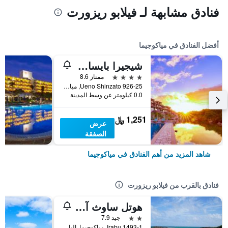
فنادق مشابهة لـ فيلابو ريزورت
أفضل الفنادق في مياكوجيما
شيجيرا بايسايد سويت ألاماندا
4 نجوم
ممتاز 8.6
Ueno Shinzato 926-25, مياكوجيما, اليابان
0.0 كيلومتر عن وسط المدينة
1,251 ﷼
عرض
الصفقة
شاهد المزيد من أهم الفنادق في مياكوجيما
فنادق بالقرب من فيلابو ريزورت
هوتل ساوث آيلاند
2 نجمتين
جيد 7.9
1493-1 Irabu, مياكوجيما, اليابان