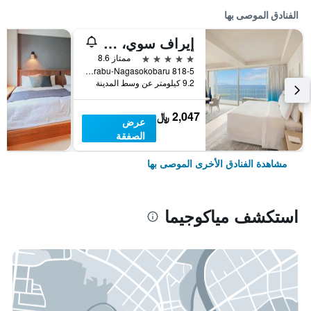
الفنادق الموصى بها
إيراف سوي، إيه لاكشري كوليكشن هوتل، مياكو أوكيناوا
5 نجوم
ممتاز 8.6
818-5 Irabu Irabu-Nagasokobaru, مياكوجيما, اليابان
9.2 كيلومتر عن وسط المدينة
2,047 ﷼
عرض
الصفقة
مشاهدة الفنادق الأخرى الموصى بها
استكشف مياكوجيما