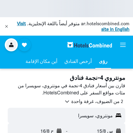
ar.hotelscombined.com
متوفر أيضاً باللغة الإنجليزية.
Visit
site in English
رؤى
أرخص الفنادق
أين مكان الإقامة
مونتروي 4-نجمة فنادق
قارن بين أسعار فنادق 4-نجمة في مونتروي، سويسرا من
مئات مواقع السفر على HotelsCombined.
2 من الضيوف، غرفة واحدة
مونتروي، سويسرا
س 15/8
-
ح 16/8