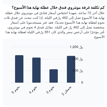
1
هذه
chart
محور
كم تكلفة غرفة مونتروي فندق خلال عطلة نهاية هذا الأسبوع؟
الليلة
Y
الذي
خلال آخر 72 ساعة، شهدنا انخفاض أسعار فنادق في مونتروي خلال عطلة
الذي
عُثر
نهاية هذا الأسبوع تصل إلى 462 ﷼في الليلة. إذا كنت تبحث عن فندق ثلاث
يعرض
عليه
نجوم لعطلة نهاية هذا الأسبوع تحديدًا، فقد عثر مستخدمونا على أسعار
متوسط
خلال
منخفضة تصل إلى 462 ﷼ في الليلة. مقابل فندق 4 نجوم في مونتروي،
سعر
آخر
عُثر مؤخرًا على أرخص سعر والذي كان 851 ﷼في الليلة لعطلة نهاية هذا
غرفة
3
الأسبوع.
أيام
مع
1,200 ﷼
التصنيف
Bar
حسب
Chart
graphic.
chart
النجوم
800 ﷼
with
يتضمن
4
المخطط
bars.
400 ﷼
1
محور
يعرض
X
المخطط
0
التي
التالي
ن
ن
ن
م
ن
م
ن
م
تعرض
متوسط
3
ج
و
4
ج
و
5
ج
و
2
ج
م
ت
ا
فئات
End
سعر
of
الفنادق
الغرفة
interactive
بالنجوم.
خلال
chart