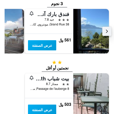
3 نجوم
فندق بارك آند ليك
3 نجوم
جيد 7.8
Grand Rue 38, مونتروي, كانتون فود, سويسرا
561 ﷼
عرض الصفقة
2 نجمتين
نجمتين أو أقل
بيت شباب Montreux Youth
2 نجمتين
ممتاز 8.7
Passage de l'auberge 8, مونتروي, كانتون فود, سويسرا
503 ﷼
عرض الصفقة