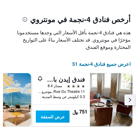
يتضمن
بالنجوم.
يتضمن
المخطط
1
المخطط
أرخص فنادق 4-نجمة في مونتروي
1
محور
X
محور
هذه هي فنادق 4-نجمة بأقل الأسعار التي وجدها مستخدمونا
Y
الذي
الذي
يعرض
مؤخرًا في مونتروي. قد تختلف الأسعار بناءً على التواريخ
عدد
يعرض
المختارة وموقع الفندق.
الأيام
متوسط
قبل
سعر
غرفة
الإقامة
اعرض جميع فنادق 4-نجمة 51
في
يتضمن
عطلة
المخطط
فندق إيدن بالاس أو لاك
نهاية
التالي
1
هذا
4 نجوم
ممتاز 8.4
محور
الأسبوع
11 Rue Du Theatre, مونتروي, كانتون فود, سويسرا
Y
خلال
0.3 كيلومتر عن وسط المدينة
آخر
الذي
3
يعرض
751 ﷼
أيام
متوسط
عرض الصفقة
سعر
غرفة