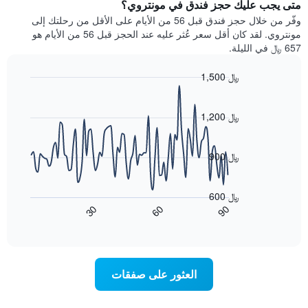
يتضمن
متى يجب عليك حجز فندق في مونتروي؟
عطلة
المخطط
نهاية
وفّر من خلال حجز فندق قبل 56 من الأيام على الأقل من رحلتك إلى
1
هذا
مونتروي. لقد كان أقل سعر عُثر عليه عند الحجز قبل 56 من الأيام هو
محور
الأسبوع
657 ﷼ في الليلة.
Y
الذي
الذي
عُثر
1,500 ﷼
يعرض
عليه
متوسط
Line
Chart
خلال
graphic.
chart
سعر
آخر
with
1,200 ﷼
الغرفة
3
90
هذه
أيام
data
الليلة
points.
مع
900 ﷼
الذي
التصنيف
عُثر
حسب
يعرض
عليه
النجوم
المخطط
600 ﷼
خلال
التالي
يتضمن
60
90
30
آخر
كيفية
المخطط
End
3
of
1
تغير
interactive
أيام
سعر
محور
chart
X
غرفة
عند
الذي
العثور على صفقات
يعرض
اقتراب
تاريخ
فئات
الإقامة
الفنادق