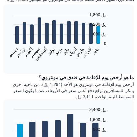
1,800 ﷼
Bar
Chart
1,200 ﷼
graphic.
chart
with
600 ﷼
12
bars.
0
فبراير
مايو
أغسطس
نوفمبر
يناير
أبريل
يوليو
أكتوبر
مارس
يونيو
سبتمبر
ديسمبر
يعرض
المخطط
End
of
التالي
interactive
متوسط
chart
سعر
ما هو أرخص يوم للإقامة في فندق في مونتروي؟
غرفة
أرخص يوم للإقامة في مونتروي هو الأحد (1,294 ﷼). من ناحية أخرى،
كل
يمكن للمسافرين توقع دفع أعلى سعر في الأربعاء، عندما يكون السعر
شهر
المتوسط لليلة الواحدة 2,111 ﷼.
يتضمن
المخطط
2,400 ﷼
1
Bar
محور
Chart
1,600 ﷼
graphic.
chart
X
with
الذي
800 ﷼
7
يعرض
bars.