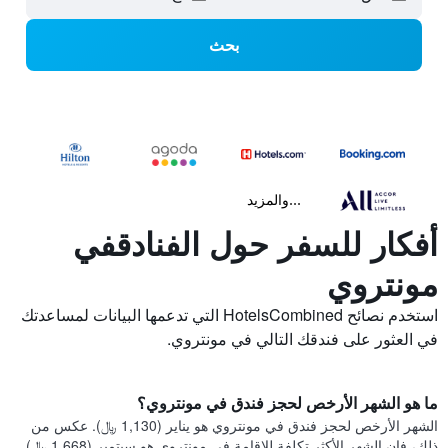
بحث
...والمزيد
أفكار للسفر حول الفنادقفي
مونتروي
استخدم نصائح HotelsCombined التي تدعمها البيانات لمساعدتك
في العثور على فندقك التالي في مونتروي.
ما هو الشهر الأرخص لحجز فندق في مونتروي؟
الشهر الأرخص لحجز فندق في مونتروي هو يناير (1,130 ﷼). عكس من
ذلك، فإن الشهر الأكثر تكلفة للإقامة في مونتروي هو سبتمبر (1,668 ﷼).